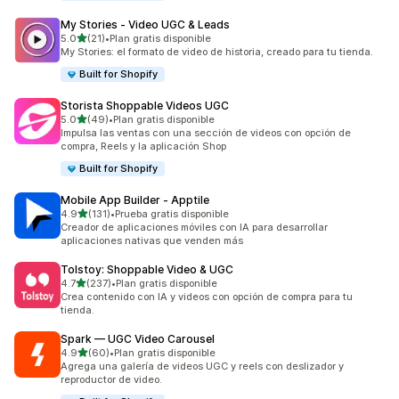
My Stories ‑ Video UGC & Leads
de 5 estrellas
5.0
(21)
•
Plan gratis disponible
21 reseñas en total
My Stories: el formato de video de historia, creado para tu tienda.
Built for Shopify
Storista Shoppable Videos UGC
de 5 estrellas
5.0
(49)
•
Plan gratis disponible
49 reseñas en total
Impulsa las ventas con una sección de videos con opción de
compra, Reels y la aplicación Shop
Built for Shopify
Mobile App Builder ‑ Apptile
de 5 estrellas
4.9
(131)
•
Prueba gratis disponible
131 reseñas en total
Creador de aplicaciones móviles con IA para desarrollar
aplicaciones nativas que venden más
Tolstoy: Shoppable Video & UGC
de 5 estrellas
4.7
(237)
•
Plan gratis disponible
237 reseñas en total
Crea contenido con IA y videos con opción de compra para tu
tienda.
Spark — UGC Video Carousel
de 5 estrellas
4.9
(60)
•
Plan gratis disponible
60 reseñas en total
Agrega una galería de videos UGC y reels con deslizador y
reproductor de video.