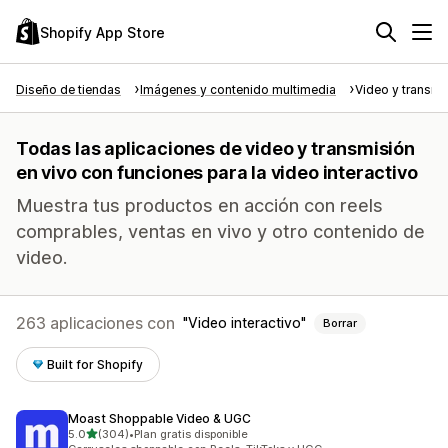
Shopify App Store
Diseño de tiendas
Imágenes y contenido multimedia
Video y transmi
Todas las aplicaciones de video y transmisión
en vivo con funciones para la video interactivo
Muestra tus productos en acción con reels
comprables, ventas en vivo y otro contenido de
video.
263 aplicaciones con
Video interactivo
Borrar
Built for Shopify
Moast Shoppable Video & UGC
de 5 estrellas
5.0
(304)
•
Plan gratis disponible
304 reseñas en total