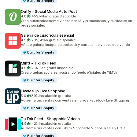
Built for Shopify
Outfy ‑ Social Media Auto Post
de 5 estrellas
4.8
(459)
•
Plan gratis disponible
459 reseñas en total
Crea automáticamente videos con IA y promociones, y publícalos en
redes sociales
Galería de cuadrícula esencial
de 5 estrellas
4.9
(205)
•
Plan gratis disponible
205 reseñas en total
Añade galería imágenes Lookbook y carrusel de videos que vende
Built for Shopify
Mintt ‑ TikTok Feed
de 5 estrellas
4.9
(25)
•
Plan gratis disponible
25 reseñas en total
Crea pruebas sociales mostrando feeds oficiales de TikTok
Built for Shopify
LiveMeUp Live Shopping
de 5 estrellas
5.0
(89)
•
Instalación gratuita
89 reseñas en total
Aumenta tus ventas con ventas en vivo y Facebook Live Shopping
Built for Shopify
TikTok Feed – Shoppable Videos
de 5 estrellas
4.9
(42)
•
Instalación gratuita
42 reseñas en total
Aumenta tus ventas con TikTok Shoppable Videos, Reels y UGC
Built for Shopify