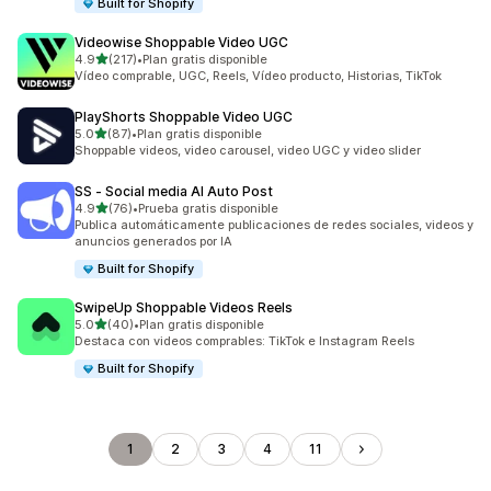
Built for Shopify
Videowise Shoppable Video UGC
de 5 estrellas
4.9
(217)
•
Plan gratis disponible
217 reseñas en total
Vídeo comprable, UGC, Reels, Vídeo producto, Historias, TikTok
PlayShorts Shoppable Video UGC
de 5 estrellas
5.0
(87)
•
Plan gratis disponible
87 reseñas en total
Shoppable videos, video carousel, video UGC y video slider
SS ‑ Social media AI Auto Post
de 5 estrellas
4.9
(76)
•
Prueba gratis disponible
76 reseñas en total
Publica automáticamente publicaciones de redes sociales, videos y
anuncios generados por IA
Built for Shopify
SwipeUp Shoppable Videos Reels
de 5 estrellas
5.0
(40)
•
Plan gratis disponible
40 reseñas en total
Destaca con videos comprables: TikTok e Instagram Reels
Built for Shopify
1
2
3
4
11