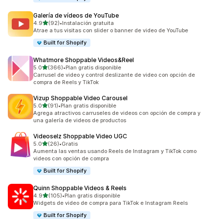
Galería de vídeos de YouTube
de 5 estrellas
4.9
(92)
•
Instalación gratuita
92 reseñas en total
Atrae a tus visitas con slider o banner de video de YouTube
Built for Shopify
Whatmore Shoppable Videos&Reel
de 5 estrellas
5.0
(366)
•
Plan gratis disponible
366 reseñas en total
Carrusel de video y control deslizante de video con opción de
compra de Reels y TikTok
Vizup Shoppable Video Carousel
de 5 estrellas
5.0
(91)
•
Plan gratis disponible
91 reseñas en total
Agrega atractivos carruseles de videos con opción de compra y
una galería de videos de productos
Videoselz Shoppable Video UGC
de 5 estrellas
5.0
(26)
•
Gratis
26 reseñas en total
Aumenta las ventas usando Reels de Instagram y TikTok como
videos con opción de compra
Built for Shopify
Quinn Shoppable Videos & Reels
de 5 estrellas
4.9
(105)
•
Plan gratis disponible
105 reseñas en total
Widgets de video de compra para TikTok e Instagram Reels
Built for Shopify