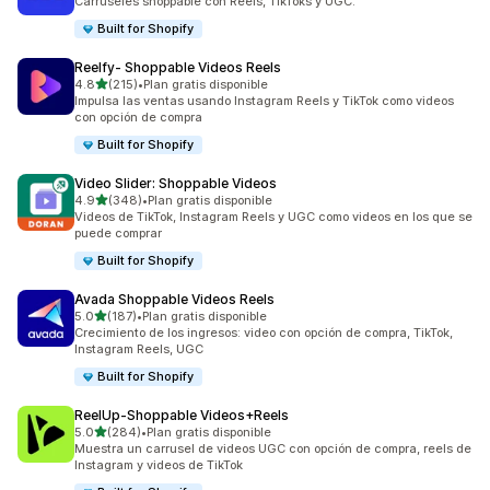
Carruseles shoppable con Reels, TikToks y UGC.
Built for Shopify
Reelfy‑ Shoppable Videos Reels
de 5 estrellas
4.8
(215)
•
Plan gratis disponible
215 reseñas en total
Impulsa las ventas usando Instagram Reels y TikTok como videos
con opción de compra
Built for Shopify
Video Slider: Shoppable Videos
de 5 estrellas
4.9
(348)
•
Plan gratis disponible
348 reseñas en total
Videos de TikTok, Instagram Reels y UGC como videos en los que se
puede comprar
Built for Shopify
Avada Shoppable Videos Reels
de 5 estrellas
5.0
(187)
•
Plan gratis disponible
187 reseñas en total
Crecimiento de los ingresos: video con opción de compra, TikTok,
Instagram Reels, UGC
Built for Shopify
ReelUp‑Shoppable Videos+Reels
de 5 estrellas
5.0
(284)
•
Plan gratis disponible
284 reseñas en total
Muestra un carrusel de videos UGC con opción de compra, reels de
Instagram y videos de TikTok