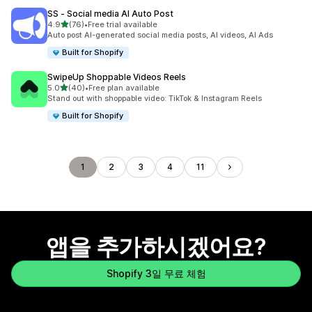
SS ‑ Social media AI Auto Post
별 5개 중
4.9
(76)
•
Free trial available
총 리뷰 76개
Auto post AI-generated social media posts, AI videos, AI Ads
Built for Shopify
SwipeUp Shoppable Videos Reels
별 5개 중
5.0
(40)
•
Free plan available
총 리뷰 40개
Stand out with shoppable video: TikTok & Instagram Reels
Built for Shopify
1
2
3
4
11
앱을 추가하시겠어요?
Shopify 3일 무료 체험