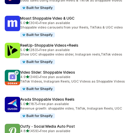
Boost sales using Instagram Reels & TikTok as shoppable videos
Built for Shopify
Moast Shoppable Video & UGC
별 5개 중
5.0
(304)
•
Free plan available
총 리뷰 304개
Shoppable video carousels from your Reels, TikToks & UGC video
Built for Shopify
ReelUp‑Shoppable Videos+Reels
별 5개 중
5.0
(283)
•
Free plan available
총 리뷰 283개
Show UGC shoppable video slider, Instagram reels,TikTok videos
Built for Shopify
Video Slider: Shoppable Videos
별 5개 중
4.9
(346)
•
Free plan available
총 리뷰 346개
TikTok Videos, Instagram Reels, UGC Videos as Shoppable Videos
Built for Shopify
Avada Shoppable Videos Reels
별 5개 중
5.0
(187)
•
Free plan available
총 리뷰 187개
Revenue growth: shoppable video, TikTok, Instagram Reels, UGC
Built for Shopify
Outfy ‑ Social Media Auto Post
별 5개 중
4.8
(459)
•
Free plan available
총 리뷰 459개