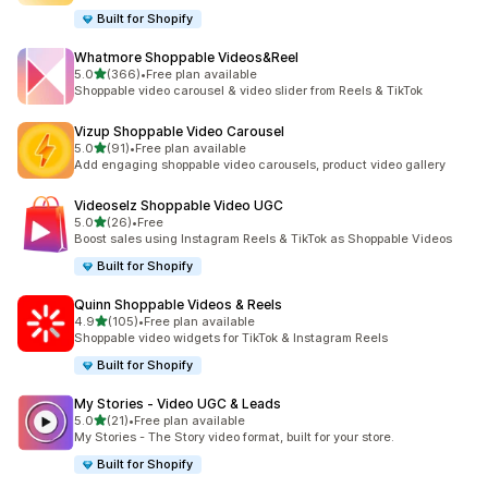
Built for Shopify
Whatmore Shoppable Videos&Reel
별 5개 중
5.0
(366)
•
Free plan available
총 리뷰 366개
Shoppable video carousel & video slider from Reels & TikTok
Vizup Shoppable Video Carousel
별 5개 중
5.0
(91)
•
Free plan available
총 리뷰 91개
Add engaging shoppable video carousels, product video gallery
Videoselz Shoppable Video UGC
별 5개 중
5.0
(26)
•
Free
총 리뷰 26개
Boost sales using Instagram Reels & TikTok as Shoppable Videos
Built for Shopify
Quinn Shoppable Videos & Reels
별 5개 중
4.9
(105)
•
Free plan available
총 리뷰 105개
Shoppable video widgets for TikTok & Instagram Reels
Built for Shopify
My Stories ‑ Video UGC & Leads
별 5개 중
5.0
(21)
•
Free plan available
총 리뷰 21개
My Stories - The Story video format, built for your store.
Built for Shopify