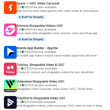
Spark — UGC Video Carousel
별 5개 중
4.9
(60)
•
Free plan available
총 리뷰 60개
Add UGC & reels video gallery with video slider & video player
Built for Shopify
Storista Shoppable Videos UGC
별 5개 중
5.0
(49)
•
Free plan available
총 리뷰 49개
Drive sales with shoppable video section, reels and Shop app
Built for Shopify
Mobile App Builder ‑ Apptile
별 5개 중
4.9
(131)
•
Free trial available
총 리뷰 131개
AI mobile app maker to build native mobile apps that sell more
Tolstoy: Shoppable Video & UGC
별 5개 중
4.7
(237)
•
Free plan available
총 리뷰 237개
Create AI content and shoppable videos for your storefront.
Videowise Shoppable Video UGC
별 5개 중
4.9
(217)
•
Free plan available
총 리뷰 217개
Shoppable Video Carousel, video slider, UGC, TikTok reels.
PlayShorts Shoppable Video UGC
별 5개 중
5.0
(87)
•
Free plan available
총 리뷰 87개
Add shoppable videos, video carousel, UGC video on your e-shop