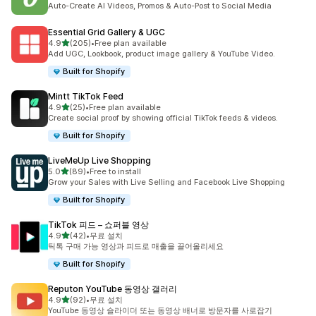
Auto-Create AI Videos, Promos & Auto-Post to Social Media
Essential Grid Gallery & UGC
별 5개 중
4.9
(205)
•
Free plan available
총 리뷰 205개
Add UGC, Lookbook, product image gallery & YouTube Video.
Built for Shopify
Mintt TikTok Feed
별 5개 중
4.9
(25)
•
Free plan available
총 리뷰 25개
Create social proof by showing official TikTok feeds & videos.
Built for Shopify
LiveMeUp Live Shopping
별 5개 중
5.0
(89)
•
Free to install
총 리뷰 89개
Grow your Sales with Live Selling and Facebook Live Shopping
Built for Shopify
TikTok 피드 – 쇼퍼블 영상
별 5개 중
4.9
(42)
•
무료 설치
총 리뷰 42개
틱톡 구매 가능 영상과 피드로 매출을 끌어올리세요
Built for Shopify
Reputon YouTube 동영상 갤러리
별 5개 중
4.9
(92)
•
무료 설치
총 리뷰 92개
YouTube 동영상 슬라이더 또는 동영상 배너로 방문자를 사로잡기