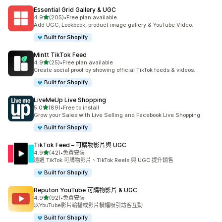
Essential Grid Gallery & UGC
滿分 5 顆星
4.9
(205)
•
Free plan available
共有 205 則評價
Add UGC, Lookbook, product image gallery & YouTube Video.
Built for Shopify
Mintt TikTok Feed
滿分 5 顆星
4.9
(25)
•
Free plan available
共有 25 則評價
Create social proof by showing official TikTok feeds & videos.
Built for Shopify
LiveMeUp Live Shopping
滿分 5 顆星
5.0
(89)
•
Free to install
共有 89 則評價
Grow your Sales with Live Selling and Facebook Live Shopping
Built for Shopify
TikTok Feed – 可購物影片與 UGC
滿分 5 顆星
4.9
(42)
•
免費安裝
共有 42 則評價
透過 TikTok 可購物影片、TikTok Reels 與 UGC 提升銷售
Built for Shopify
Reputon YouTube 可購物影片 & UGC
滿分 5 顆星
4.9
(92)
•
免費安裝
共有 92 則評價
以YouTube影片輪播或影片橫幅吸引訪客互動
Built for Shopify