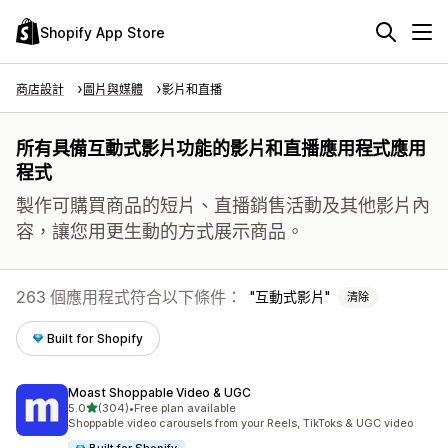
Shopify App Store
商店設計
圖片與媒體
影片和直播
所有具備互動式影片功能的影片和直播應用程式應用
程式
製作可購買商品的短片、直播銷售活動及其他影片內
容，讓您用更生動的方式展示商品。
263 個應用程式符合以下條件：
互動式影片
清除
Built for Shopify
Moast Shoppable Video & UGC
滿分 5 顆星
5.0
(304)
•
Free plan available
共有 304 則評價
Shoppable video carousels from your Reels, TikToks & UGC video