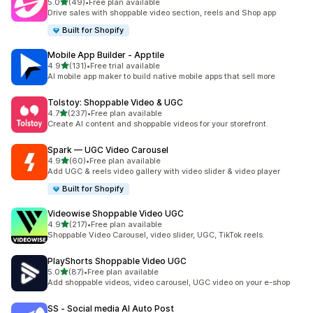
滿分 5 顆星
5.0
(49)
•
Free plan available
共有 49 則評價
Drive sales with shoppable video section, reels and Shop app
Built for Shopify
Mobile App Builder ‑ Apptile
滿分 5 顆星
4.9
(131)
•
Free trial available
共有 131 則評價
AI mobile app maker to build native mobile apps that sell more
Tolstoy: Shoppable Video & UGC
滿分 5 顆星
4.7
(237)
•
Free plan available
共有 237 則評價
Create AI content and shoppable videos for your storefront.
Spark — UGC Video Carousel
滿分 5 顆星
4.9
(60)
•
Free plan available
共有 60 則評價
Add UGC & reels video gallery with video slider & video player
Built for Shopify
Videowise Shoppable Video UGC
滿分 5 顆星
4.9
(217)
•
Free plan available
共有 217 則評價
Shoppable Video Carousel, video slider, UGC, TikTok reels.
PlayShorts Shoppable Video UGC
滿分 5 顆星
5.0
(87)
•
Free plan available
共有 87 則評價
Add shoppable videos, video carousel, UGC video on your e-shop
SS ‑ Social media AI Auto Post