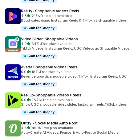
Built for Shopify
Reelfy‑ Shoppable Videos Reels
滿分 5 顆星
4.8
(215)
•
Free plan available
共有 215 則評價
Boost sales using Instagram Reels & TikTok as shoppable videos
Built for Shopify
Video Slider: Shoppable Videos
滿分 5 顆星
4.9
(347)
•
Free plan available
共有 347 則評價
TikTok Videos, Instagram Reels, UGC Videos as Shoppable Videos
Built for Shopify
Avada Shoppable Videos Reels
滿分 5 顆星
5.0
(187)
•
Free plan available
共有 187 則評價
Revenue growth: shoppable video, TikTok, Instagram Reels, UGC
Built for Shopify
ReelUp‑Shoppable Videos+Reels
滿分 5 顆星
5.0
(284)
•
Free plan available
共有 284 則評價
Show UGC shoppable video slider, Instagram reels,TikTok videos
Built for Shopify
Outfy ‑ Social Media Auto Post
滿分 5 顆星
4.8
(459)
•
Free plan available
共有 459 則評價
Auto-Create AI Videos, Promos & Auto-Post to Social Media