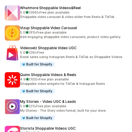
Whatmore Shoppable Videos&Reel
滿分 5 顆星
5.0
(366)
•
Free plan available
共有 366 則評價
Shoppable video carousel & video slider from Reels & TikTok
Vizup Shoppable Video Carousel
滿分 5 顆星
5.0
(91)
•
Free plan available
共有 91 則評價
Add engaging shoppable video carousels, product video gallery
Videoselz Shoppable Video UGC
滿分 5 顆星
5.0
(26)
•
Free
共有 26 則評價
Boost sales using Instagram Reels & TikTok as Shoppable Videos
Built for Shopify
Quinn Shoppable Videos & Reels
滿分 5 顆星
4.9
(105)
•
Free plan available
共有 105 則評價
Shoppable video widgets for TikTok & Instagram Reels
Built for Shopify
My Stories ‑ Video UGC & Leads
滿分 5 顆星
5.0
(21)
•
Free plan available
共有 21 則評價
My Stories - The Story video format, built for your store.
Built for Shopify
Storista Shoppable Videos UGC