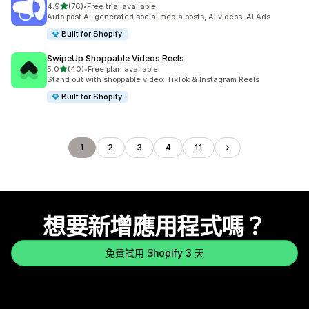
滿分 5 顆星
4.9
(76)
•
Free trial available
共有 76 則評價
Auto post AI-generated social media posts, AI videos, AI Ads
Built for Shopify
SwipeUp Shoppable Videos Reels
滿分 5 顆星
5.0
(40)
•
Free plan available
共有 40 則評價
Stand out with shoppable video: TikTok & Instagram Reels
Built for Shopify
1
2
3
4
11
想要新增應用程式嗎？
免費試用 Shopify 3 天