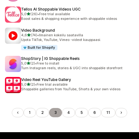
Tellos AI Shoppable Videos UGC
/ 5 tähteä
5,0
(26)
•
Free trial available
26 arvostelua yhteensä
Boost sales & shopping experience with shoppable videos
Video Background
/ 5 tähteä
4,6
(74)
•
Ilmainen kokeilu saatavilla
74 arvostelua yhteensä
Upota TikTok, YouTube, Vimeo -videot kauppaasi.
Built for Shopify
ShopStory | IG Shoppable Reels
/ 5 tähteä
5,0
(2)
•
Free to install
2 arvostelua yhteensä
Turn Instagram reels, stories & UGC into shoppable storefront
Video Reel YouTube Gallery
/ 5 tähteä
5,0
(2)
•
Free trial available
2 arvostelua yhteensä
Shoppable galleries from YouTube, Shorts & your own videos
1
2
3
4
5
6
11