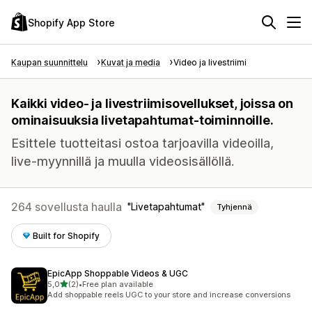
Shopify App Store
Kaupan suunnittelu
Kuvat ja media
Video ja livestriimi
Kaikki video- ja livestriimisovellukset, joissa on
ominaisuuksia livetapahtumat-toiminnoille.
Esittele tuotteitasi ostoa tarjoavilla videoilla,
live-myynnillä ja muulla videosisällöllä.
264 sovellusta haulla
Livetapahtumat
Tyhjennä
Built for Shopify
EpicApp Shoppable Videos & UGC
/ 5 tähteä
5,0
(2)
•
Free plan available
2 arvostelua yhteensä
Add shoppable reels UGC to your store and increase conversions