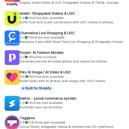
9 arvostelua yhteensä
Display Video Slider & UGC Shoppable Videos of TikTok, Youtube
Idukki‑ Shoppable Videos & UGC
/ 5 tähteä
5,0
(4)
•
Free plan available
4 arvostelua yhteensä
Build trust and scale conversions with UGC videos or photos.
Channelize Live Shopping & UGC
/ 5 tähteä
4,7
(79)
•
Free trial available
79 arvostelua yhteensä
Maximize Sales With Real-Time Live Shopping & Shoppable Videos
Picjam: AI Fashion Models
/ 5 tähteä
4,7
(10)
•
Free to install
10 arvostelua yhteensä
Generate precise AI model photos and videos for fashion.
Piks AI Image / AI Video & UGC
/ 5 tähteä
4,8
(6)
•
Free plan available
6 arvostelua yhteensä
Boost sales with AI photos, bulk image edit, UGC videos
Built for Shopify
Selmo ‑ social commerce system
/ 5 tähteä
5,0
(3)
•
Free trial available
3 arvostelua yhteensä
Automate your social media
Taggbox
/ 5 tähteä
3,9
(23)
•
Free plan available
23 arvostelua yhteensä
Social feeds, shoppable videos & reviews from 20+ platforms