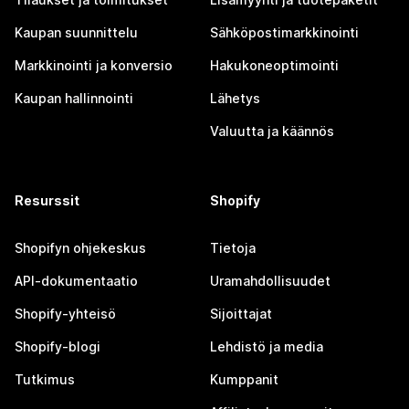
Kaupan suunnittelu
Sähköpostimarkkinointi
Markkinointi ja konversio
Hakukoneoptimointi
Kaupan hallinnointi
Lähetys
Valuutta ja käännös
Resurssit
Shopify
Shopifyn ohjekeskus
Tietoja
API-dokumentaatio
Uramahdollisuudet
Shopify-yhteisö
Sijoittajat
Shopify-blogi
Lehdistö ja media
Tutkimus
Kumppanit