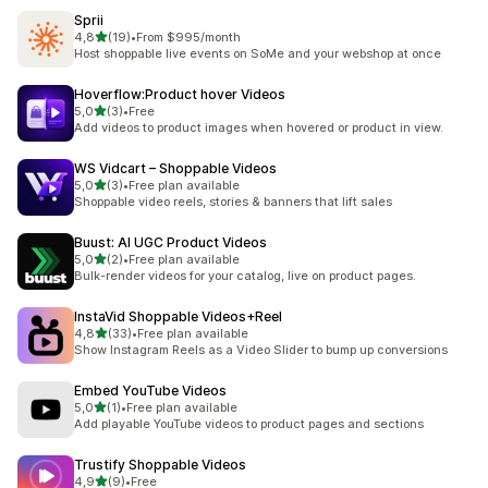
Sprii
/ 5 tähteä
4,8
(19)
•
From $995/month
19 arvostelua yhteensä
Host shoppable live events on SoMe and your webshop at once
Hoverflow:Product hover Videos
/ 5 tähteä
5,0
(3)
•
Free
3 arvostelua yhteensä
Add videos to product images when hovered or product in view.
WS Vidcart – Shoppable Videos
/ 5 tähteä
5,0
(3)
•
Free plan available
3 arvostelua yhteensä
Shoppable video reels, stories & banners that lift sales
Buust: AI UGC Product Videos
/ 5 tähteä
5,0
(2)
•
Free plan available
2 arvostelua yhteensä
Bulk-render videos for your catalog, live on product pages.
InstaVid Shoppable Videos+Reel
/ 5 tähteä
4,8
(33)
•
Free plan available
33 arvostelua yhteensä
Show Instagram Reels as a Video Slider to bump up conversions
Embed YouTube Videos
/ 5 tähteä
5,0
(1)
•
Free plan available
1 arvostelua yhteensä
Add playable YouTube videos to product pages and sections
Trustify Shoppable Videos
/ 5 tähteä
4,9
(9)
•
Free