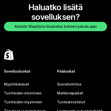
Haluatko lisätä
sovelluksen?
Kokeile Shopifyta ilmaiseksi kolmen päivän ajan
Sovellusluokat
Pääluokat
Myyntikanavat
Suoratoimitus
Tuotteiden etsiminen
Markkinapaikat
Tuotteiden myyminen
Tuotearvostelut
Tilaukset ja toimitukset
Lisämyynti ja tuotepaketit