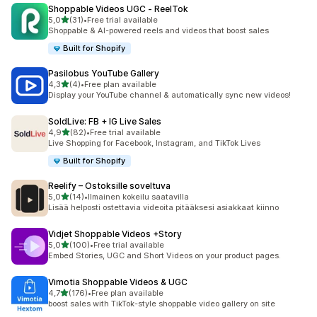
Shoppable Videos UGC ‑ ReelTok
/ 5 tähteä
5,0
(31)
•
Free trial available
31 arvostelua yhteensä
Shoppable & AI-powered reels and videos that boost sales
Built for Shopify
Pasilobus YouTube Gallery
/ 5 tähteä
4,3
(4)
•
Free plan available
4 arvostelua yhteensä
Display your YouTube channel & automatically sync new videos!
SoldLive: FB + IG Live Sales
/ 5 tähteä
4,9
(82)
•
Free trial available
82 arvostelua yhteensä
Live Shopping for Facebook, Instagram, and TikTok Lives
Built for Shopify
Reelify – Ostoksille soveltuva
/ 5 tähteä
5,0
(14)
•
Ilmainen kokeilu saatavilla
14 arvostelua yhteensä
Lisää helposti ostettavia videoita pitääksesi asiakkaat kiinno
Vidjet Shoppable Videos +Story
/ 5 tähteä
5,0
(100)
•
Free trial available
100 arvostelua yhteensä
Embed Stories, UGC and Short Videos on your product pages.
Vimotia Shoppable Videos & UGC
/ 5 tähteä
4,7
(176)
•
Free plan available
176 arvostelua yhteensä
boost sales with TikTok-style shoppable video gallery on site