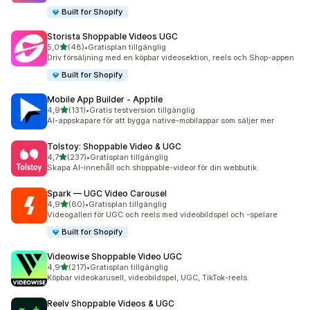
Built for Shopify
Storista Shoppable Videos UGC
av 5 stjärnor
5,0
(48)
•
Gratisplan tillgänglig
48 recensioner totalt
Driv försäljning med en köpbar videosektion, reels och Shop-appen
Built for Shopify
Mobile App Builder ‑ Apptile
av 5 stjärnor
4,9
(131)
•
Gratis testversion tillgänglig
131 recensioner totalt
AI-appskapare för att bygga native-mobilappar som säljer mer
Tolstoy: Shoppable Video & UGC
av 5 stjärnor
4,7
(237)
•
Gratisplan tillgänglig
237 recensioner totalt
Skapa AI-innehåll och shoppable-videor för din webbutik.
Spark — UGC Video Carousel
av 5 stjärnor
4,9
(60)
•
Gratisplan tillgänglig
60 recensioner totalt
Videogalleri för UGC och reels med videobildspel och -spelare
Built for Shopify
Videowise Shoppable Video UGC
av 5 stjärnor
4,9
(217)
•
Gratisplan tillgänglig
217 recensioner totalt
Köpbar videokarusell, videobildspel, UGC, TikTok-reels.
Reelv Shoppable Videos & UGC