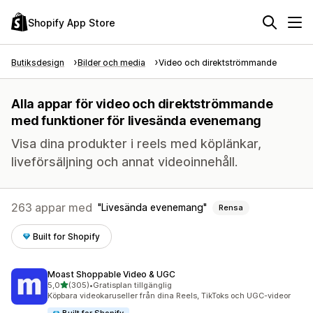
Shopify App Store
Butiksdesign
Bilder och media
Video och direktströmmande
Alla appar för video och direktströmmande
med funktioner för livesända evenemang
Visa dina produkter i reels med köplänkar,
liveförsäljning och annat videoinnehåll.
263 appar med
Livesända evenemang
Rensa
Built for Shopify
Moast Shoppable Video & UGC
av 5 stjärnor
5,0
(305)
•
Gratisplan tillgänglig
305 recensioner totalt
Köpbara videokaruseller från dina Reels, TikToks och UGC-videor