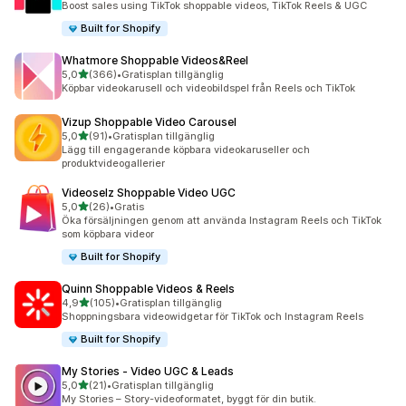
Boost sales using TikTok shoppable videos, TikTok Reels & UGC
Built for Shopify
Whatmore Shoppable Videos&Reel
av 5 stjärnor
5,0
(366)
•
Gratisplan tillgänglig
366 recensioner totalt
Köpbar videokarusell och videobildspel från Reels och TikTok
Vizup Shoppable Video Carousel
av 5 stjärnor
5,0
(91)
•
Gratisplan tillgänglig
91 recensioner totalt
Lägg till engagerande köpbara videokaruseller och
produktvideogallerier
Videoselz Shoppable Video UGC
av 5 stjärnor
5,0
(26)
•
Gratis
26 recensioner totalt
Öka försäljningen genom att använda Instagram Reels och TikTok
som köpbara videor
Built for Shopify
Quinn Shoppable Videos & Reels
av 5 stjärnor
4,9
(105)
•
Gratisplan tillgänglig
105 recensioner totalt
Shoppningsbara videowidgetar för TikTok och Instagram Reels
Built for Shopify
My Stories ‑ Video UGC & Leads
av 5 stjärnor
5,0
(21)
•
Gratisplan tillgänglig
21 recensioner totalt
My Stories – Story-videoformatet, byggt för din butik.