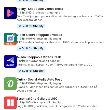
Built for Shopify
Reelfy‑ Shoppable Videos Reels
av 5 stjärnor
4,8
(216)
•
Gratisplan tillgänglig
216 recensioner totalt
Öka försäljningen genom att använda Instagram Reels och TikTok
som köpbara videor
Built for Shopify
Video Slider: Shoppable Videos
av 5 stjärnor
4,9
(349)
•
Gratisplan tillgänglig
349 recensioner totalt
TikTok-videor, Instagram Reels och UGC-videor som köpbara videor
Built for Shopify
Avada Shoppable Videos Reels
av 5 stjärnor
5,0
(187)
•
Gratisplan tillgänglig
187 recensioner totalt
Intäktstillväxt: köpbar video, TikTok, Instagram Reels, UGC
Built for Shopify
Outfy ‑ Social Media Auto Post
av 5 stjärnor
4,8
(459)
•
Gratisplan tillgänglig
459 recensioner totalt
Skapa AI-videor och kampanjer, och publicera automatiskt på
sociala medier
Essential Grid Gallery & UGC
av 5 stjärnor
4,9
(205)
•
Gratisplan tillgänglig
205 recensioner totalt
Lägg till UGC, Lookbook, produktbildgalleri och YouTube-video.