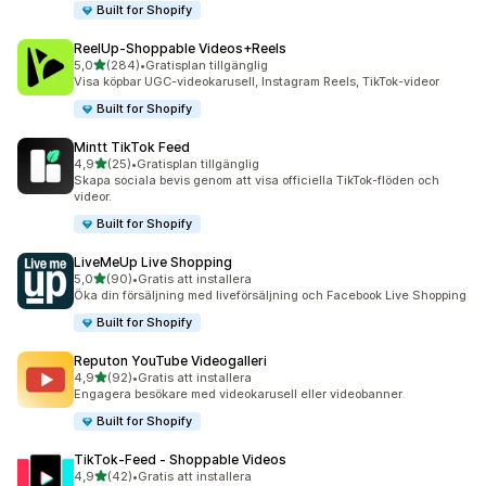
Built for Shopify
ReelUp‑Shoppable Videos+Reels
av 5 stjärnor
5,0
(284)
•
Gratisplan tillgänglig
284 recensioner totalt
Visa köpbar UGC-videokarusell, Instagram Reels, TikTok-videor
Built for Shopify
Mintt TikTok Feed
av 5 stjärnor
4,9
(25)
•
Gratisplan tillgänglig
25 recensioner totalt
Skapa sociala bevis genom att visa officiella TikTok-flöden och
videor.
Built for Shopify
LiveMeUp Live Shopping
av 5 stjärnor
5,0
(90)
•
Gratis att installera
90 recensioner totalt
Öka din försäljning med liveförsäljning och Facebook Live Shopping
Built for Shopify
Reputon YouTube Videogalleri
av 5 stjärnor
4,9
(92)
•
Gratis att installera
92 recensioner totalt
Engagera besökare med videokarusell eller videobanner
Built for Shopify
TikTok‑Feed ‑ Shoppable Videos
av 5 stjärnor
4,9
(42)
•
Gratis att installera
42 recensioner totalt