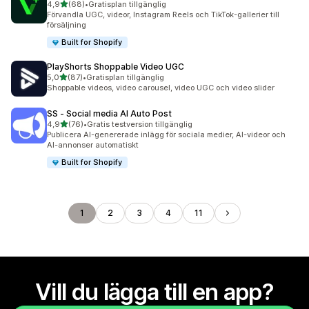
av 5 stjärnor
4,9
(68)
•
Gratisplan tillgänglig
68 recensioner totalt
Förvandla UGC, videor, Instagram Reels och TikTok-gallerier till
försäljning
Built for Shopify
PlayShorts Shoppable Video UGC
av 5 stjärnor
5,0
(87)
•
Gratisplan tillgänglig
87 recensioner totalt
Shoppable videos, video carousel, video UGC och video slider
SS ‑ Social media AI Auto Post
av 5 stjärnor
4,9
(76)
•
Gratis testversion tillgänglig
76 recensioner totalt
Publicera AI-genererade inlägg för sociala medier, AI-videor och
AI-annonser automatiskt
Built for Shopify
1
2
3
4
11
Vill du lägga till en app?