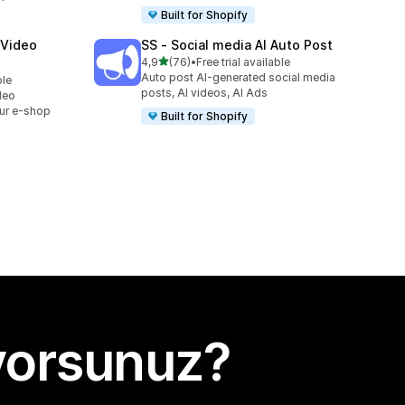
Built for Shopify
 Video
SS ‑ Social media AI Auto Post
5 yıldız üzerinden
4,9
(76)
•
Free trial available
toplam 76 değerlendirme
Auto post AI-generated social media
ble
posts, AI videos, AI Ads
deo
ur e-shop
Built for Shopify
yorsunuz?