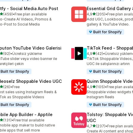
tfy ‑ Social Media Auto Post
Essential Grid Gallery
5 yıldız üzerinden
5 yıldız üzerinden
(459)
•
Free plan available
4,9
(205)
•
Free plan avail
lam 459 değerlendirme
toplam 205 değerlendirme
o-Create AI Videos, Promos &
Add UGC, Lookbook, prod
o-Post to Social Media
gallery & YouTube Video.
Built for Shopify
puton YouTube Video Galerisi
TikTok Feed ‑ Shoppa
5 yıldız üzerinden
5 yıldız üzerinden
(92)
•
Ücretsiz yükleme
4,9
(42)
•
Ücretsiz yüklem
lam 92 değerlendirme
toplam 42 değerlendirme
Tube slider veya video banner ile
TikTok Shoppable Videos,
aretçileri çekin
UGC ile satışlarınızı artırın
Built for Shopify
Built for Shopify
deoselz Shoppable Video UGC
Quinn Shoppable Vide
5 yıldız üzerinden
5 yıldız üzerinden
(26)
•
Free
4,9
(105)
•
Free plan avail
lam 26 değerlendirme
toplam 105 değerlendirme
st sales using Instagram Reels &
Shoppable video widgets f
Tok as Shoppable Videos
Instagram Reels
Built for Shopify
Built for Shopify
bile App Builder ‑ Apptile
Tolstoy: Shoppable V
5 yıldız üzerinden
(131)
•
Free trial available
UGC
lam 131 değerlendirme
mobile app maker to build native
5 yıldız üzerinden
4,7
(237)
•
Free plan avail
toplam 237 değerlendirme
ile apps that sell more
Create AI content and sho