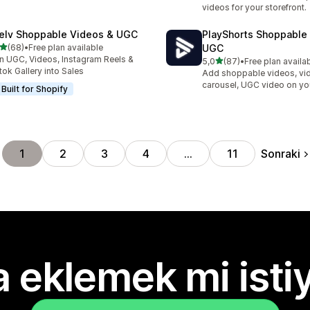
videos for your storefront.
elv Shoppable Videos & UGC
PlayShorts Shoppable
5 yıldız üzerinden
(68)
•
Free plan available
UGC
lam 68 değerlendirme
n UGC, Videos, Instagram Reels &
5 yıldız üzerinden
5,0
(87)
•
Free plan availa
toplam 87 değerlendirme
tok Gallery into Sales
Add shoppable videos, vi
carousel, UGC video on yo
Built for Shopify
Sonraki
1
2
3
4
…
11
 eklemek mi isti