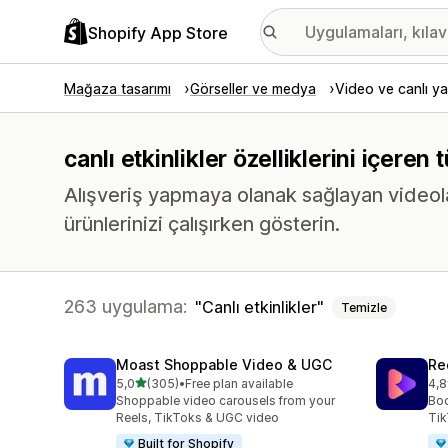
Shopify App Store
Mağaza tasarımı
Görseller ve medya
Video ve canlı ya
canlı etkinlikler özelliklerini içere
Alışveriş yapmaya olanak sağlayan videolar,
ürünlerinizi çalışırken gösterin.
263 uygulama:
Canlı etkinlikler
Temizle
Moast Shoppable Video & UGC
Re
5 yıldız üzerinden
5,0
(305)
•
Free plan available
4,8
toplam 305 değerlendirme
top
Shoppable video carousels from your
Boo
Reels, TikToks & UGC video
Tik
Built for Shopify