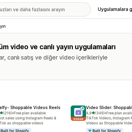
Uygulamalara g
yın
n tüm video ve canlı yayın uygulamaları
 canlı satış ve diğer video içerikleriyle
elfy‑ Shoppable Videos Reels
Video Slider: Shoppab
5 yıldız üzerinden
5 yıldız üzerinden
(216)
•
Free plan available
4,9
(349)
•
Free plan avail
lam 216 değerlendirme
toplam 349 değerlendirme
st sales using Instagram Reels &
TikTok Videos, Instagram 
Tok as shoppable videos
Videos as Shoppable Vide
Built for Shopify
Built for Shopify