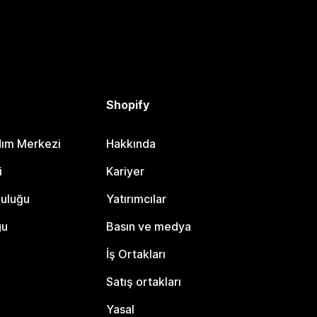
Shopify
dım Merkezi
Hakkında
i
Kariyer
luluğu
Yatırımcılar
gu
Basın ve medya
İş Ortakları
Satış ortakları
Yasal