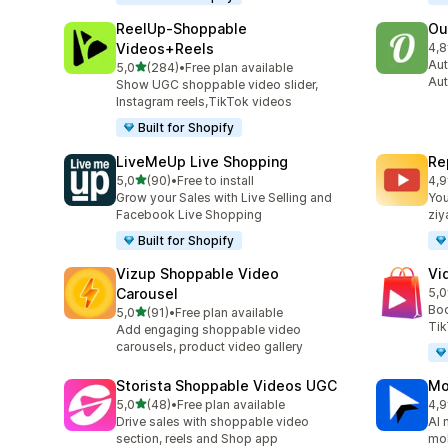
ReelUp‑Shoppable
Ou
Videos+Reels
4,8
top
Aut
5 yıldız üzerinden
5,0
(284)
•
Free plan available
toplam 284 değerlendirme
Aut
Show UGC shoppable video slider,
Instagram reels,TikTok videos
Built for Shopify
LiveMeUp Live Shopping
Re
5 yıldız üzerinden
5,0
(90)
•
Free to install
4,9
toplam 90 değerlendirme
top
Grow your Sales with Live Selling and
You
Facebook Live Shopping
ziy
Built for Shopify
Vizup Shoppable Video
Vi
Carousel
5,0
top
Boo
5 yıldız üzerinden
5,0
(91)
•
Free plan available
toplam 91 değerlendirme
Tik
Add engaging shoppable video
carousels, product video gallery
Storista Shoppable Videos UGC
Mo
5 yıldız üzerinden
5,0
(48)
•
Free plan available
4,9
toplam 48 değerlendirme
top
Drive sales with shoppable video
AI 
section, reels and Shop app
mob