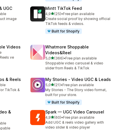
 & UGC
Mintt TikTok Feed
5 yıldız üzerinden
able
4,9
(25)
•
Free plan available
toplam 25 değerlendirme
uct image
Create social proof by showing official
TikTok feeds & videos.
Built for Shopify
ble Videos
Whatmore Shoppable
e
Videos&Reel
Reels ve
5 yıldız üzerinden
5,0
(366)
•
Free plan available
toplam 366 değerlendirme
Shoppable video carousel & video
slider from Reels & TikTok
os & Reels
My Stories ‑ Video UGC & Leads
5 yıldız üzerinden
able
5,0
(21)
•
Free plan available
toplam 21 değerlendirme
or TikTok &
My Stories - The Story video format,
built for your store.
Built for Shopify
ideo &
Spark — UGC Video Carousel
5 yıldız üzerinden
4,9
(60)
•
Free plan available
toplam 60 değerlendirme
Add UGC & reels video gallery with
able
video slider & video player
ppable