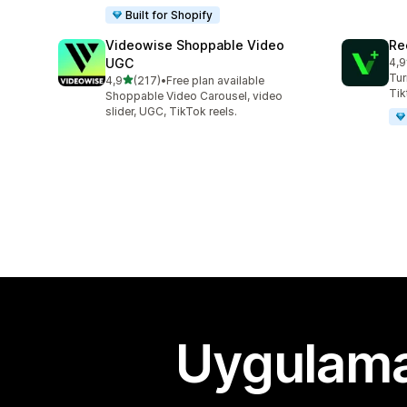
Built for Shopify
Videowise Shoppable Video
Re
UGC
4,9
top
Tur
5 yıldız üzerinden
4,9
(217)
•
Free plan available
toplam 217 değerlendirme
Tik
Shoppable Video Carousel, video
slider, UGC, TikTok reels.
Uygulama