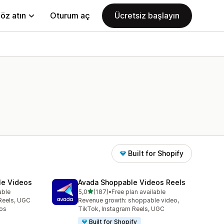
öz atın
Oturum aç
Ücretsiz başlayın
Built for Shopify
le Videos
Avada Shoppable Videos Reels
5 yıldız üzerinden
able
5,0
(187)
•
Free plan available
toplam 187 değerlendirme
Reels, UGC
Revenue growth: shoppable video,
os
TikTok, Instagram Reels, UGC
Built for Shopify