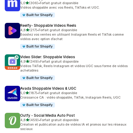
étoile(s) sur 5
5,0
(306)
•
Forfait gratuit disponible
306 avis au total
Vidéos shoppable avec vos Reels, TikToks et UGC.
Built for Shopify
Reelfy‑ Shoppable Videos Reels
étoile(s) sur 5
4,8
(217)
•
Forfait gratuit disponible
217 avis au total
Boostez vos ventes en utilisant Instagram Reels et TikTok comme
vidéos avec option d’achat
Built for Shopify
Video Slider: Shoppable Videos
étoile(s) sur 5
4,9
(349)
•
Forfait gratuit disponible
349 avis au total
Vidéos TikTok, Reels Instagram et vidéos UGC sous forme de vidéos
achetables
Built for Shopify
Avada Shoppable Videos & UGC
étoile(s) sur 5
5,0
(187)
•
Forfait gratuit disponible
187 avis au total
Croissance CA : vidéo shoppable, TikTok, Instagram Reels, UGC
Built for Shopify
Outfy ‑ Social Media Auto Post
étoile(s) sur 5
4,8
(459)
•
Forfait gratuit disponible
459 avis au total
Création et publication auto de vidéos IA et promos sur les réseaux
sociaux