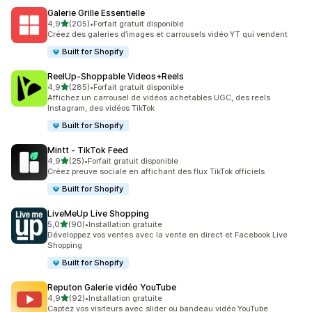
Galerie Grille Essentielle
étoile(s) sur 5
4,9
(205)
•
Forfait gratuit disponible
205 avis au total
Créez des galeries d’images et carrousels vidéo YT qui vendent
Built for Shopify
ReelUp‑Shoppable Videos+Reels
étoile(s) sur 5
4,9
(285)
•
Forfait gratuit disponible
285 avis au total
Affichez un carrousel de vidéos achetables UGC, des reels
Instagram, des vidéos TikTok
Built for Shopify
Mintt ‑ TikTok Feed
étoile(s) sur 5
4,9
(25)
•
Forfait gratuit disponible
25 avis au total
Créez preuve sociale en affichant des flux TikTok officiels
Built for Shopify
LiveMeUp Live Shopping
étoile(s) sur 5
5,0
(90)
•
Installation gratuite
90 avis au total
Développez vos ventes avec la vente en direct et Facebook Live
Shopping
Built for Shopify
Reputon Galerie vidéo YouTube
étoile(s) sur 5
4,9
(92)
•
Installation gratuite
92 avis au total
Captez vos visiteurs avec slider ou bandeau vidéo YouTube