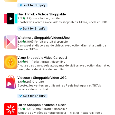
Built for Shopify
Flux TikTok ‑ Vidéos Shoppable
étoile(s) sur 5
4,9
(42)
•
Installation gratuite
42 avis au total
Boostez vos ventes avec vidéos shoppables TikTok, Reels et UGC
Built for Shopify
Whatmore Shoppable Videos&Reel
étoile(s) sur 5
5,0
(366)
•
Forfait gratuit disponible
366 avis au total
Carrousel et diaporama de vidéos avec option d’achat à partir de
Reels et TikTok
Vizup Shoppable Video Carousel
étoile(s) sur 5
5,0
(91)
•
Forfait gratuit disponible
91 avis au total
Ajoutez des carrousels attrayants de vidéos avec option d’achat et
une galerie de vidéos de produits
Videoselz Shoppable Video UGC
étoile(s) sur 5
5,0
(26)
•
Gratuite
26 avis au total
Boostez les ventes en utilisant les Reels Instagram et TikTok
comme vidéos d’achat
Built for Shopify
Quinn Shoppable Videos & Reels
étoile(s) sur 5
4,9
(105)
•
Forfait gratuit disponible
105 avis au total
Widgets de vidéos achetables pour TikTok et Instagram Reels