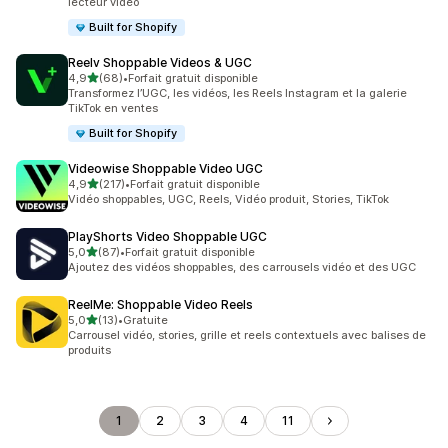
lecteur vidéo
Built for Shopify
Reelv Shoppable Videos & UGC
étoile(s) sur 5
4,9
(68)
•
Forfait gratuit disponible
68 avis au total
Transformez l’UGC, les vidéos, les Reels Instagram et la galerie
TikTok en ventes
Built for Shopify
Videowise Shoppable Video UGC
étoile(s) sur 5
4,9
(217)
•
Forfait gratuit disponible
217 avis au total
Vidéo shoppables, UGC, Reels, Vidéo produit, Stories, TikTok
PlayShorts Video Shoppable UGC
étoile(s) sur 5
5,0
(87)
•
Forfait gratuit disponible
87 avis au total
Ajoutez des vidéos shoppables, des carrousels vidéo et des UGC
ReelMe: Shoppable Video Reels
étoile(s) sur 5
5,0
(13)
•
Gratuite
13 avis au total
Carrousel vidéo, stories, grille et reels contextuels avec balises de
produits
1
2
3
4
11