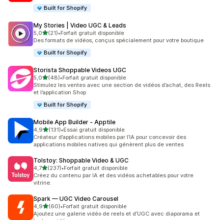
Built for Shopify
My Stories | Video UGC & Leads
étoile(s) sur 5
5,0
(21)
•
Forfait gratuit disponible
21 avis au total
Des formats de vidéos, conçus spécialement pour votre boutique
Built for Shopify
Storista Shoppable Videos UGC
étoile(s) sur 5
5,0
(48)
•
Forfait gratuit disponible
48 avis au total
Stimulez les ventes avec une section de vidéos d’achat, des Reels
et l’application Shop
Built for Shopify
Mobile App Builder ‑ Apptile
étoile(s) sur 5
4,9
(131)
•
Essai gratuit disponible
131 avis au total
Créateur d’applications mobiles par l’IA pour concevoir des
applications mobiles natives qui génèrent plus de ventes
Tolstoy: Shoppable Video & UGC
étoile(s) sur 5
4,7
(237)
•
Forfait gratuit disponible
237 avis au total
Créez du contenu par IA et des vidéos achetables pour votre
vitrine.
Spark — UGC Video Carousel
étoile(s) sur 5
4,9
(60)
•
Forfait gratuit disponible
60 avis au total
Ajoutez une galerie vidéo de reels et d’UGC avec diaporama et