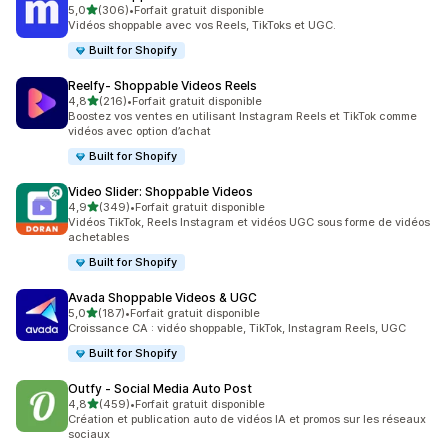
étoile(s) sur 5
5,0
(306)
•
Forfait gratuit disponible
306 avis au total
Vidéos shoppable avec vos Reels, TikToks et UGC.
Built for Shopify
Reelfy‑ Shoppable Videos Reels
étoile(s) sur 5
4,8
(216)
•
Forfait gratuit disponible
216 avis au total
Boostez vos ventes en utilisant Instagram Reels et TikTok comme
vidéos avec option d’achat
Built for Shopify
Video Slider: Shoppable Videos
étoile(s) sur 5
4,9
(349)
•
Forfait gratuit disponible
349 avis au total
Vidéos TikTok, Reels Instagram et vidéos UGC sous forme de vidéos
achetables
Built for Shopify
Avada Shoppable Videos & UGC
étoile(s) sur 5
5,0
(187)
•
Forfait gratuit disponible
187 avis au total
Croissance CA : vidéo shoppable, TikTok, Instagram Reels, UGC
Built for Shopify
Outfy ‑ Social Media Auto Post
étoile(s) sur 5
4,8
(459)
•
Forfait gratuit disponible
459 avis au total
Création et publication auto de vidéos IA et promos sur les réseaux
sociaux