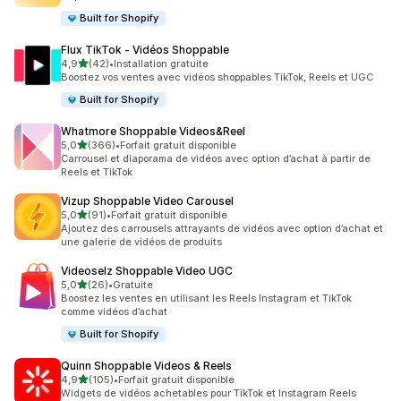
Built for Shopify
Flux TikTok ‑ Vidéos Shoppable
étoile(s) sur 5
4,9
(42)
•
Installation gratuite
42 avis au total
Boostez vos ventes avec vidéos shoppables TikTok, Reels et UGC
Built for Shopify
Whatmore Shoppable Videos&Reel
étoile(s) sur 5
5,0
(366)
•
Forfait gratuit disponible
366 avis au total
Carrousel et diaporama de vidéos avec option d’achat à partir de
Reels et TikTok
Vizup Shoppable Video Carousel
étoile(s) sur 5
5,0
(91)
•
Forfait gratuit disponible
91 avis au total
Ajoutez des carrousels attrayants de vidéos avec option d’achat et
une galerie de vidéos de produits
Videoselz Shoppable Video UGC
étoile(s) sur 5
5,0
(26)
•
Gratuite
26 avis au total
Boostez les ventes en utilisant les Reels Instagram et TikTok
comme vidéos d’achat
Built for Shopify
Quinn Shoppable Videos & Reels
étoile(s) sur 5
4,9
(105)
•
Forfait gratuit disponible
105 avis au total
Widgets de vidéos achetables pour TikTok et Instagram Reels