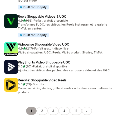
lecteur vidéo
Built for Shopify
Reelv Shoppable Videos & UGC
étoile(s) sur 5
4,9
(68)
•
Forfait gratuit disponible
68 avis au total
Transformez l’UGC, les vidéos, les Reels Instagram et la galerie
TikTok en ventes
Built for Shopify
Videowise Shoppable Video UGC
étoile(s) sur 5
4,9
(217)
•
Forfait gratuit disponible
217 avis au total
Vidéo shoppables, UGC, Reels, Vidéo produit, Stories, TikTok
PlayShorts Video Shoppable UGC
étoile(s) sur 5
5,0
(87)
•
Forfait gratuit disponible
87 avis au total
Ajoutez des vidéos shoppables, des carrousels vidéo et des UGC
ReelMe: Shoppable Video Reels
étoile(s) sur 5
5,0
(13)
•
Gratuite
13 avis au total
Carrousel vidéo, stories, grille et reels contextuels avec balises de
produits
1
2
3
4
11