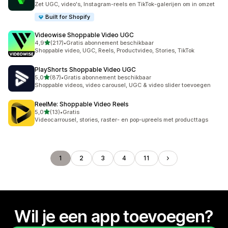
Zet UGC, video's, Instagram-reels en TikTok-galerijen om in omzet
Built for Shopify
Videowise Shoppable Video UGC
van 5 sterren
4,9
(217)
•
Gratis abonnement beschikbaar
217 recensies in totaal
Shoppable video, UGC, Reels, Productvideo, Stories, TikTok
PlayShorts Shoppable Video UGC
van 5 sterren
5,0
(87)
•
Gratis abonnement beschikbaar
87 recensies in totaal
Shoppable videos, video carousel, UGC & video slider toevoegen
ReelMe: Shoppable Video Reels
van 5 sterren
5,0
(13)
•
Gratis
13 recensies in totaal
Videocarrousel, stories, raster- en pop-upreels met producttags
1
2
3
4
11
Wil je een app toevoegen?