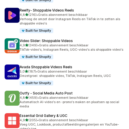
Built for Shopify
Reelfy‑ Shoppable Videos Reels
van 5 sterren
4,8
(216)
•
Gratis abonnement beschikbaar
216 recensies in totaal
Verhoog de omzet door Instagram Reels en TikTok in te zetten als
shoppable video's
Built for Shopify
Video Slider: Shoppable Videos
van 5 sterren
4,9
(349)
•
Gratis abonnement beschikbaar
349 recensies in totaal
TikTok-video's, Instagram Reels, UGC-video's als shoppable video's
Built for Shopify
Avada Shoppable Videos Reels
van 5 sterren
5,0
(187)
•
Gratis abonnement beschikbaar
187 recensies in totaal
Omzetgroei: shoppable video, TikTok, Instagram Reels, UGC
Built for Shopify
Outfy ‑ Social Media Auto Post
van 5 sterren
4,8
(459)
•
Gratis abonnement beschikbaar
459 recensies in totaal
Automatisch AI-video's en -promo's maken en plaatsen op social
media
Essential Grid Gallery & UGC
van 5 sterren
4,9
(205)
•
Gratis abonnement beschikbaar
205 recensies in totaal
Voeg UGC, Lookbook, productafbeeldingengalerijen en YouTube-
video's toe.