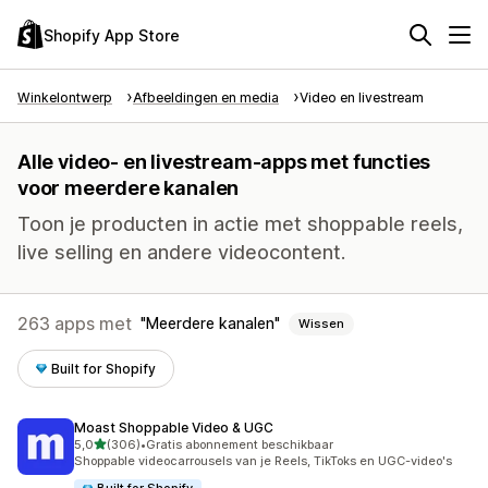
Shopify App Store
Winkelontwerp
Afbeeldingen en media
Video en livestream
Alle video- en livestream-apps met functies
voor meerdere kanalen
Toon je producten in actie met shoppable reels,
live selling en andere videocontent.
263 apps met
Meerdere kanalen
Wissen
Built for Shopify
Moast Shoppable Video & UGC
van 5 sterren
5,0
(306)
•
Gratis abonnement beschikbaar
306 recensies in totaal
Shoppable videocarrousels van je Reels, TikToks en UGC-video's