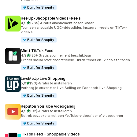
Built for Shopify
ReelUp‑Shoppable Videos+Reels
van 5 sterren
4,9
(285)
•
Gratis abonnement beschikbaar
285 recensies in totaal
Toon een shoppable UGC-videoslider, Instagram-reels en TikTok-
video's
Built for Shopify
Mintt TikTok Feed
van 5 sterren
4,9
(25)
•
Gratis abonnement beschikbaar
25 recensies in totaal
Creëer social proof door officiële TikTok-feeds en -video's te tonen.
Built for Shopify
LiveMeUp Live Shopping
van 5 sterren
5,0
(90)
•
Gratis te installeren
90 recensies in totaal
Verhoog je omzet met Live Selling en Facebook Live Shopping
Built for Shopify
Reputon YouTube Videogalerij
van 5 sterren
4,9
(92)
•
Gratis te installeren
92 recensies in totaal
Betrek bezoekers met een YouTube-videoslider of videobanner
Built for Shopify
TikTok Feed – Shoppable Videos