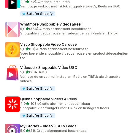
van 5 sterren
4,9
(42)
•
Gratis te installeren
42 recensies in totaal
Verhoog je verkoop met TikTok shoppable video’s, Reels en UGC
Built for Shopify
Whatmore Shoppable Videos&Reel
van 5 sterren
5,0
(366)
•
Gratis abonnement beschikbaar
366 recensies in totaal
Shoppable videocarrousel en videoslider van Reels en TikTok
Vizup Shoppable Video Carousel
van 5 sterren
5,0
(91)
•
Gratis abonnement beschikbaar
91 recensies in totaal
Voeg boeiende shoppable videocarrousels en productvideogalerijen
toe
Videoselz Shoppable Video UGC
van 5 sterren
5,0
(26)
•
Gratis
26 recensies in totaal
Verhoog de omzet met Instagram Reels en TikTok als shoppable
video's
Built for Shopify
Quinn Shoppable Videos & Reels
van 5 sterren
4,9
(105)
•
Gratis abonnement beschikbaar
105 recensies in totaal
Shoppable videowidgets voor TikTok en Instagram Reels
Built for Shopify
My Stories ‑ Video UGC & Leads
van 5 sterren
5,0
(21)
•
Gratis abonnement beschikbaar
21 recensies in totaal