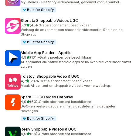
My Stories - Het Story-videoformaat, gebouwd voor je winkel.
Built for Shopify
Storista Shoppable Videos UGC
van 5 sterren
5,0
(48)
•
Gratis abonnement beschikbaar
48 recensies in totaal
Verhoog de omzet met een shoppable videosectie, Reels en de
Shop-app
Built for Shopify
Mobile App Builder ‑ Apptile
van 5 sterren
4,9
(131)
•
Gratis proefperiode beschikbaar
131 recensies in totaal
AI-appmaker om native mobiele apps te bouwen die voor meer omzet
zorgen
Tolstoy: Shoppable Video & UGC
van 5 sterren
4,7
(237)
•
Gratis abonnement beschikbaar
237 recensies in totaal
Maak AI-content en shoppable video's voor je webshop.
Spark — UGC Video Carousel
van 5 sterren
4,9
(60)
•
Gratis abonnement beschikbaar
60 recensies in totaal
UGC- en reels-videogalerij met videoslider en videospeler
toevoegen
Built for Shopify
Reelv Shoppable Videos & UGC
van 5 sterren
4,9
(68)
•
Gratis abonnement beschikbaar
68 recensies in totaal