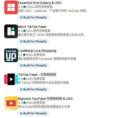
Essential Grid Gallery & UGC
星（满分 5 星）
4.9
(205)
•
提供免费套餐
总共 205 条评论
添加 UGC、Lookbook、产品图片库和 YouTube 视频。
Built for Shopify
Mintt TikTok Feed
星（满分 5 星）
4.9
(25)
•
提供免费套餐
总共 25 条评论
通过展示官方 TikTok 视频源和视频来建立社会认同。
Built for Shopify
LiveMeUp Live Shopping
星（满分 5 星）
5.0
(89)
•
免费安装
总共 89 条评论
通过直播带货和 Facebook 直播购物提升销量
Built for Shopify
TikTok Feed – 可购物视频
星（满分 5 星）
4.9
(42)
•
免费安装
总共 42 条评论
用 TikTok 可购物视频与动态源提升销量
Built for Shopify
Reputon YouTube 可购物视频 & UGC
星（满分 5 星）
4.9
(92)
•
免费安装
总共 92 条评论
用YouTube视频轮播或视频横幅吸引访客
Built for Shopify