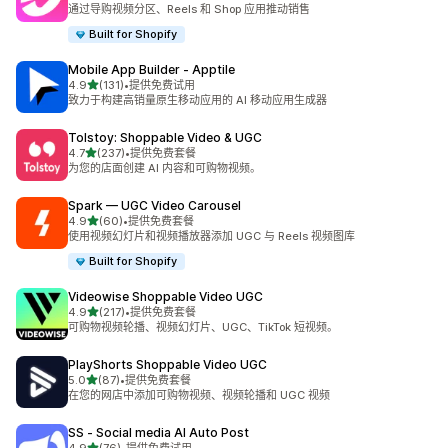
总共 49 条评论
通过导购视频分区、Reels 和 Shop 应用推动销售
Built for Shopify
Mobile App Builder ‑ Apptile
星（满分 5 星）
4.9
(131)
•
提供免费试用
总共 131 条评论
致力于构建高销量原生移动应用的 AI 移动应用生成器
Tolstoy: Shoppable Video & UGC
星（满分 5 星）
4.7
(237)
•
提供免费套餐
总共 237 条评论
为您的店面创建 AI 内容和可购物视频。
Spark — UGC Video Carousel
星（满分 5 星）
4.9
(60)
•
提供免费套餐
总共 60 条评论
使用视频幻灯片和视频播放器添加 UGC 与 Reels 视频图库
Built for Shopify
Videowise Shoppable Video UGC
星（满分 5 星）
4.9
(217)
•
提供免费套餐
总共 217 条评论
可购物视频轮播、视频幻灯片、UGC、TikTok 短视频。
PlayShorts Shoppable Video UGC
星（满分 5 星）
5.0
(87)
•
提供免费套餐
总共 87 条评论
在您的网店中添加可购物视频、视频轮播和 UGC 视频
SS ‑ Social media AI Auto Post
星（满分 5 星）