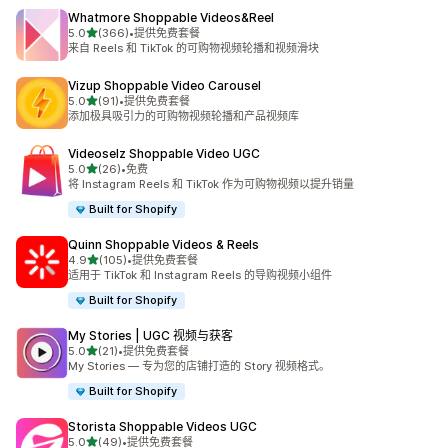
Whatmore Shoppable Videos&Reel
星（满分 5 星）
5.0
(366)
•
提供免费套餐
总共 366 条评论
来自 Reels 和 TikTok 的可购物视频轮播和视频滑块
Vizup Shoppable Video Carousel
星（满分 5 星）
5.0
(91)
•
提供免费套餐
总共 91 条评论
添加极具吸引力的可购物视频轮播和产品视频库
Videoselz Shoppable Video UGC
星（满分 5 星）
5.0
(26)
•
免费
总共 26 条评论
将 Instagram Reels 和 TikTok 作为可购物视频以提升销量
Built for Shopify
Quinn Shoppable Videos & Reels
星（满分 5 星）
4.9
(105)
•
提供免费套餐
总共 105 条评论
适用于 TikTok 和 Instagram Reels 的导购视频小组件
Built for Shopify
My Stories | UGC 视频与获客
星（满分 5 星）
5.0
(21)
•
提供免费套餐
总共 21 条评论
My Stories — 专为您的店铺打造的 Story 视频格式。
Built for Shopify
Storista Shoppable Videos UGC
星（满分 5 星）
5.0
(49)
•
提供免费套餐