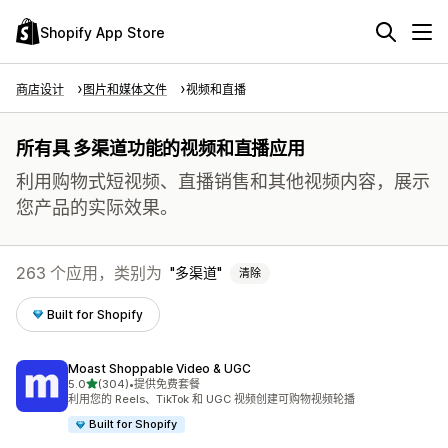
Shopify App Store
商店设计
图片和媒体文件
视频和直播
所有具 多渠道功能的视频和直播应用
利用购物式短视频、直播销售和其他视频内容，展示
您产品的实际效果。
263 个应用，类别为
多渠道
清除
Built for Shopify
Moast Shoppable Video & UGC
星（满分 5 星）
5.0
(304)
•
提供免费套餐
总共 304 条评论
利用您的 Reels、TikTok 和 UGC 视频创建可购物视频轮播
Built for Shopify