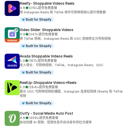
Reelfy‑ Shoppable Videos Reels
星（满分 5 星）
4.8
(215)
•
提供免费套餐
总共 215 条评论
将 Instagram Reels 和 TikTok 用作可购物视频以提升销售额
Built for Shopify
Video Slider: Shoppable Videos
星（满分 5 星）
4.9
(347)
•
提供免费套餐
总共 347 条评论
将 TikTok 视频、Instagram Reels 和 UGC 视频转化为导购视频
Built for Shopify
Avada Shoppable Videos Reels
星（满分 5 星）
5.0
(187)
•
提供免费套餐
总共 187 条评论
收入增长：可购物视频、TikTok、Instagram Reels、UGC
Built for Shopify
ReelUp‑Shoppable Videos+Reels
星（满分 5 星）
5.0
(284)
•
提供免费套餐
总共 284 条评论
展示 UGC 可购物视频轮播图、Instagram 连续短视频 (Reels) 和 TikTok
视频
Built for Shopify
Outfy ‑ Social Media Auto Post
星（满分 5 星）
4.8
(459)
•
提供免费套餐
总共 459 条评论
自动创建 AI 视频、促销信息并自动发布到社交媒体