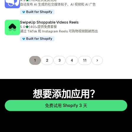
4.9
(76)
•
提供免费试用
总共 76 条评论
自动发布 AI 生成的社交媒体帖子、AI 视频和 AI 广告
Built for Shopify
SwipeUp Shoppable Videos Reels
星（满分 5 星）
5.0
(40)
•
提供免费套餐
总共 40 条评论
通过 TikTok 和 Instagram Reels 可购物视频脱颖而出
Built for Shopify
1
2
3
4
11
想要添加应用？
免费试用 Shopify 3 天