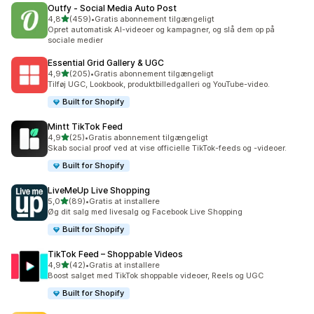
Outfy ‑ Social Media Auto Post
ud af 5 stjerner
4,8
(459)
•
Gratis abonnement tilgængeligt
459 anmeldelser i alt
Opret automatisk AI-videoer og kampagner, og slå dem op på
sociale medier
Essential Grid Gallery & UGC
ud af 5 stjerner
4,9
(205)
•
Gratis abonnement tilgængeligt
205 anmeldelser i alt
Tilføj UGC, Lookbook, produktbilledgalleri og YouTube-video.
Built for Shopify
Mintt TikTok Feed
ud af 5 stjerner
4,9
(25)
•
Gratis abonnement tilgængeligt
25 anmeldelser i alt
Skab social proof ved at vise officielle TikTok-feeds og -videoer.
Built for Shopify
LiveMeUp Live Shopping
ud af 5 stjerner
5,0
(89)
•
Gratis at installere
89 anmeldelser i alt
Øg dit salg med livesalg og Facebook Live Shopping
Built for Shopify
TikTok Feed – Shoppable Videos
ud af 5 stjerner
4,9
(42)
•
Gratis at installere
42 anmeldelser i alt
Boost salget med TikTok shoppable videoer, Reels og UGC
Built for Shopify