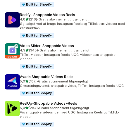
Built for Shopify
Reelfy‑ Shoppable Videos Reels
ud af 5 stjerner
4,8
(216)
•
Gratis abonnement tilgængeligt
216 anmeldelser i alt
Øg salget ved at bruge Instagram Reels og TikTok som videoer med
købsfunktion
Built for Shopify
Video Slider: Shoppable Videos
ud af 5 stjerner
4,9
(348)
•
Gratis abonnement tilgængeligt
348 anmeldelser i alt
TikTok-videoer, Instagram Reels, UGC-videoer som shoppable
videoer
Built for Shopify
Avada Shoppable Videos Reels
ud af 5 stjerner
5,0
(187)
•
Gratis abonnement tilgængeligt
187 anmeldelser i alt
Omsætningsvækst: shoppable video, TikTok, Instagram Reels, UGC
Built for Shopify
ReelUp‑Shoppable Videos+Reels
ud af 5 stjerner
5,0
(284)
•
Gratis abonnement tilgængeligt
284 anmeldelser i alt
Vis shoppable videoslider med UGC, Instagram Reels og TikTok-
videoer
Built for Shopify