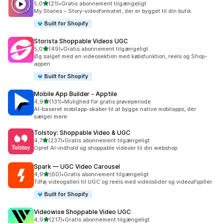
ud af 5 stjerner
5,0
(21)
•
Gratis abonnement tilgængeligt
21 anmeldelser i alt
My Stories – Story-videoformatet, der er bygget til din butik.
Built for Shopify
Storista Shoppable Videos UGC
ud af 5 stjerner
5,0
(49)
•
Gratis abonnement tilgængeligt
49 anmeldelser i alt
Øg salget med en videosektion med købsfunktion, reels og Shop-
appen
Built for Shopify
Mobile App Builder ‑ Apptile
ud af 5 stjerner
4,9
(131)
•
Mulighed for gratis prøveperiode
131 anmeldelser i alt
AI-baseret mobilapp-skaber til at bygge native mobilapps, der
sælger mere
Tolstoy: Shoppable Video & UGC
ud af 5 stjerner
4,7
(237)
•
Gratis abonnement tilgængeligt
237 anmeldelser i alt
Opret AI-indhold og shoppable videoer til din webshop.
Spark — UGC Video Carousel
ud af 5 stjerner
4,9
(60)
•
Gratis abonnement tilgængeligt
60 anmeldelser i alt
Tilføj videogalleri til UGC og reels med videoslider og videoafspiller
Built for Shopify
Videowise Shoppable Video UGC
ud af 5 stjerner
4,9
(217)
•
Gratis abonnement tilgængeligt
217 anmeldelser i alt