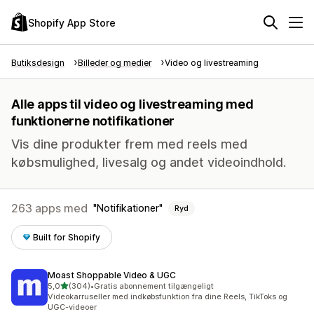
Shopify App Store
Butiksdesign
Billeder og medier
Video og livestreaming
Alle apps til video og livestreaming med
funktionerne notifikationer
Vis dine produkter frem med reels med
købsmulighed, livesalg og andet videoindhold.
263 apps med
Notifikationer
Ryd
Built for Shopify
Moast Shoppable Video & UGC
ud af 5 stjerner
5,0
(304)
•
Gratis abonnement tilgængeligt
304 anmeldelser i alt
Videokarruseller med indkøbsfunktion fra dine Reels, TikToks og
UGC-videoer