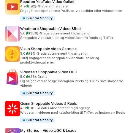
Reputon YouTube Video Galleri
ud af 5 stjerner
4,9
(92)
•
Gratis at installere
92 anmeldelser i alt
Engagér besøgende med YouTube-videoslider eller videobanner
Built for Shopify
Whatmore Shoppable Videos&Reel
ud af 5 stjerner
5,0
(366)
•
Gratis abonnement tilgængeligt
366 anmeldelser i alt
Shoppable videokarrusel og videoslider fra Reels og TikTok
Vizup Shoppable Video Carousel
ud af 5 stjerner
5,0
(91)
•
Gratis abonnement tilgængeligt
91 anmeldelser i alt
Tilføj engagerende shoppable videokarruseller og
produktvideogallerier
Videoselz Shoppable Video UGC
ud af 5 stjerner
5,0
(26)
•
Gratis
26 anmeldelser i alt
Øg salget ved at bruge Instagram Reels og TikTok som shoppable
videoer
Built for Shopify
Quinn Shoppable Videos & Reels
ud af 5 stjerner
4,9
(105)
•
Gratis abonnement tilgængeligt
105 anmeldelser i alt
Widgets til videoer med købsfunktion til TikTok og Instagram Reels
Built for Shopify
My Stories ‑ Video UGC & Leads