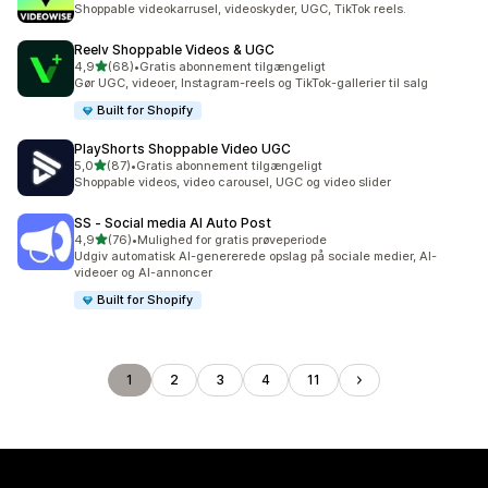
Shoppable videokarrusel, videoskyder, UGC, TikTok reels.
Reelv Shoppable Videos & UGC
ud af 5 stjerner
4,9
(68)
•
Gratis abonnement tilgængeligt
68 anmeldelser i alt
Gør UGC, videoer, Instagram-reels og TikTok-gallerier til salg
Built for Shopify
PlayShorts Shoppable Video UGC
ud af 5 stjerner
5,0
(87)
•
Gratis abonnement tilgængeligt
87 anmeldelser i alt
Shoppable videos, video carousel, UGC og video slider
SS ‑ Social media AI Auto Post
ud af 5 stjerner
4,9
(76)
•
Mulighed for gratis prøveperiode
76 anmeldelser i alt
Udgiv automatisk AI-genererede opslag på sociale medier, AI-
videoer og AI-annoncer
Built for Shopify
1
2
3
4
11