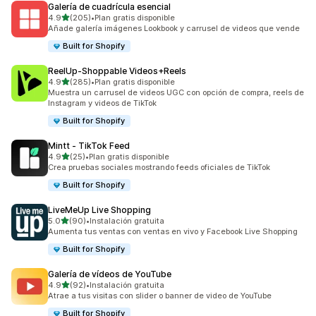
Galería de cuadrícula esencial
de 5 estrellas
4.9
(205)
•
Plan gratis disponible
205 reseñas en total
Añade galería imágenes Lookbook y carrusel de videos que vende
Built for Shopify
ReelUp‑Shoppable Videos+Reels
de 5 estrellas
4.9
(285)
•
Plan gratis disponible
285 reseñas en total
Muestra un carrusel de videos UGC con opción de compra, reels de
Instagram y videos de TikTok
Built for Shopify
Mintt ‑ TikTok Feed
de 5 estrellas
4.9
(25)
•
Plan gratis disponible
25 reseñas en total
Crea pruebas sociales mostrando feeds oficiales de TikTok
Built for Shopify
LiveMeUp Live Shopping
de 5 estrellas
5.0
(90)
•
Instalación gratuita
90 reseñas en total
Aumenta tus ventas con ventas en vivo y Facebook Live Shopping
Built for Shopify
Galería de vídeos de YouTube
de 5 estrellas
4.9
(92)
•
Instalación gratuita
92 reseñas en total
Atrae a tus visitas con slider o banner de video de YouTube
Built for Shopify