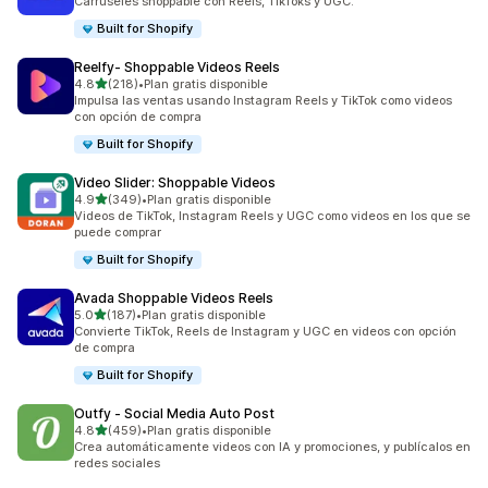
Carruseles shoppable con Reels, TikToks y UGC.
Built for Shopify
Reelfy‑ Shoppable Videos Reels
de 5 estrellas
4.8
(218)
•
Plan gratis disponible
218 reseñas en total
Impulsa las ventas usando Instagram Reels y TikTok como videos
con opción de compra
Built for Shopify
Video Slider: Shoppable Videos
de 5 estrellas
4.9
(349)
•
Plan gratis disponible
349 reseñas en total
Videos de TikTok, Instagram Reels y UGC como videos en los que se
puede comprar
Built for Shopify
Avada Shoppable Videos Reels
de 5 estrellas
5.0
(187)
•
Plan gratis disponible
187 reseñas en total
Convierte TikTok, Reels de Instagram y UGC en videos con opción
de compra
Built for Shopify
Outfy ‑ Social Media Auto Post
de 5 estrellas
4.8
(459)
•
Plan gratis disponible
459 reseñas en total
Crea automáticamente videos con IA y promociones, y publícalos en
redes sociales