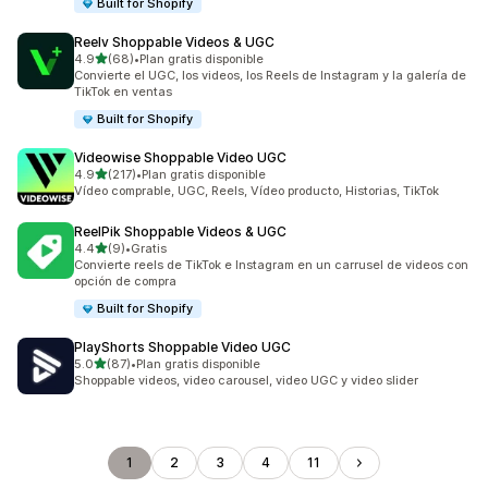
Built for Shopify
Reelv Shoppable Videos & UGC
de 5 estrellas
4.9
(68)
•
Plan gratis disponible
68 reseñas en total
Convierte el UGC, los videos, los Reels de Instagram y la galería de
TikTok en ventas
Built for Shopify
Videowise Shoppable Video UGC
de 5 estrellas
4.9
(217)
•
Plan gratis disponible
217 reseñas en total
Vídeo comprable, UGC, Reels, Vídeo producto, Historias, TikTok
ReelPik Shoppable Videos & UGC
de 5 estrellas
4.4
(9)
•
Gratis
9 reseñas en total
Convierte reels de TikTok e Instagram en un carrusel de videos con
opción de compra
Built for Shopify
PlayShorts Shoppable Video UGC
de 5 estrellas
5.0
(87)
•
Plan gratis disponible
87 reseñas en total
Shoppable videos, video carousel, video UGC y video slider
1
2
3
4
11