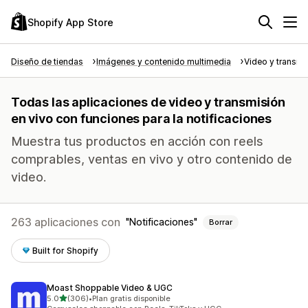
Shopify App Store
Diseño de tiendas
Imágenes y contenido multimedia
Video y transmi
Todas las aplicaciones de video y transmisión
en vivo con funciones para la notificaciones
Muestra tus productos en acción con reels
comprables, ventas en vivo y otro contenido de
video.
263 aplicaciones con
Notificaciones
Borrar
Built for Shopify
Moast Shoppable Video & UGC
de 5 estrellas
5.0
(306)
•
Plan gratis disponible
306 reseñas en total