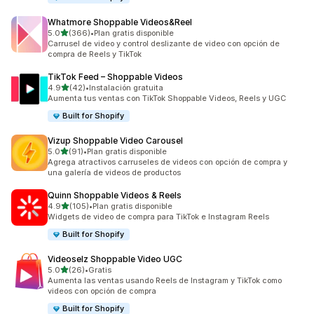
Whatmore Shoppable Videos&Reel
de 5 estrellas
5.0
(366)
•
Plan gratis disponible
366 reseñas en total
Carrusel de video y control deslizante de video con opción de
compra de Reels y TikTok
TikTok Feed – Shoppable Videos
de 5 estrellas
4.9
(42)
•
Instalación gratuita
42 reseñas en total
Aumenta tus ventas con TikTok Shoppable Videos, Reels y UGC
Built for Shopify
Vizup Shoppable Video Carousel
de 5 estrellas
5.0
(91)
•
Plan gratis disponible
91 reseñas en total
Agrega atractivos carruseles de videos con opción de compra y
una galería de videos de productos
Quinn Shoppable Videos & Reels
de 5 estrellas
4.9
(105)
•
Plan gratis disponible
105 reseñas en total
Widgets de video de compra para TikTok e Instagram Reels
Built for Shopify
Videoselz Shoppable Video UGC
de 5 estrellas
5.0
(26)
•
Gratis
26 reseñas en total
Aumenta las ventas usando Reels de Instagram y TikTok como
videos con opción de compra
Built for Shopify