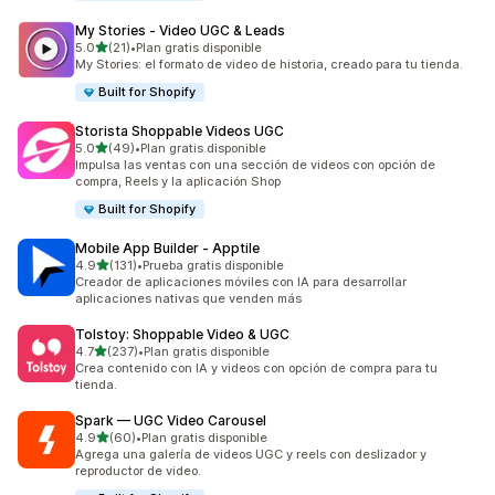
My Stories ‑ Video UGC & Leads
de 5 estrellas
5.0
(21)
•
Plan gratis disponible
21 reseñas en total
My Stories: el formato de video de historia, creado para tu tienda.
Built for Shopify
Storista Shoppable Videos UGC
de 5 estrellas
5.0
(49)
•
Plan gratis disponible
49 reseñas en total
Impulsa las ventas con una sección de videos con opción de
compra, Reels y la aplicación Shop
Built for Shopify
Mobile App Builder ‑ Apptile
de 5 estrellas
4.9
(131)
•
Prueba gratis disponible
131 reseñas en total
Creador de aplicaciones móviles con IA para desarrollar
aplicaciones nativas que venden más
Tolstoy: Shoppable Video & UGC
de 5 estrellas
4.7
(237)
•
Plan gratis disponible
237 reseñas en total
Crea contenido con IA y videos con opción de compra para tu
tienda.
Spark — UGC Video Carousel
de 5 estrellas
4.9
(60)
•
Plan gratis disponible
60 reseñas en total
Agrega una galería de videos UGC y reels con deslizador y
reproductor de video.