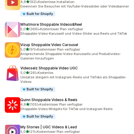
von 5 Sternen
4,9
(92)
•
Kostenlose Installation
92 Rezensionen insgesamt
Gewinnen Sie Besucher mit YouTube-Videoslider oder Videobanner
Built for Shopify
Whatmore Shoppable Videos&Reel
von 5 Sternen
5,0
(366)
•
Kostenloser Plan verfügbar
366 Rezensionen insgesamt
Shoppable-Video-Karussell und Video-Slider aus Reels und TikTok
Vizup Shoppable Video Carousel
von 5 Sternen
5,0
(91)
•
Kostenloser Plan verfügbar
91 Rezensionen insgesamt
Ansprechende Shoppable-Video-Karussells und Produktvideo-
Galerien hinzufügen
Videoselz Shoppable Video UGC
von 5 Sternen
5,0
(26)
•
Kostenlos
26 Rezensionen insgesamt
Umsätze steigern mit Instagram-Reels und TikToks als Shoppable-
Videos
Built for Shopify
Quinn Shoppable Videos & Reels
von 5 Sternen
4,9
(105)
•
Kostenloser Plan verfügbar
105 Rezensionen insgesamt
Shoppable-Video-Widgets für TikTok und Instagram Reels
Built for Shopify
My Stories | UGC Videos & Lead
von 5 Sternen
5,0
(21)
•
Kostenloser Plan verfügbar
21 Rezensionen insgesamt