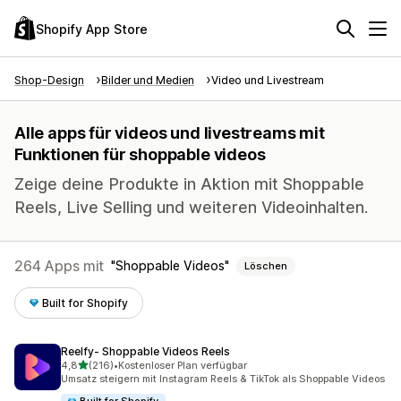
Shopify App Store
Shop-Design
Bilder und Medien
Video und Livestream
Alle apps für videos und livestreams mit
Funktionen für shoppable videos
Zeige deine Produkte in Aktion mit Shoppable
Reels, Live Selling und weiteren Videoinhalten.
264 Apps mit
Shoppable Videos
Löschen
Built for Shopify
Reelfy‑ Shoppable Videos Reels
von 5 Sternen
4,8
(216)
•
Kostenloser Plan verfügbar
216 Rezensionen insgesamt
Umsatz steigern mit Instagram Reels & TikTok als Shoppable Videos