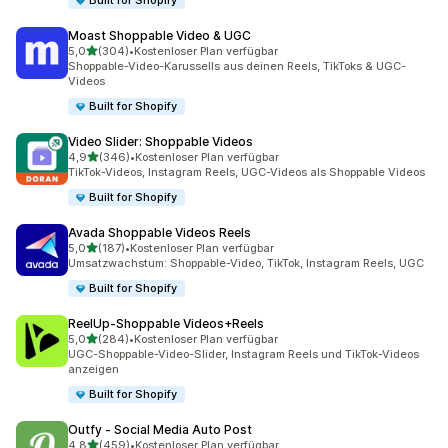
Built for Shopify
Moast Shoppable Video & UGC
von 5 Sternen
5,0
(304)
•
Kostenloser Plan verfügbar
304 Rezensionen insgesamt
Shoppable-Video-Karussells aus deinen Reels, TikToks & UGC-
Videos
Built for Shopify
Video Slider: Shoppable Videos
von 5 Sternen
4,9
(346)
•
Kostenloser Plan verfügbar
346 Rezensionen insgesamt
TikTok-Videos, Instagram Reels, UGC-Videos als Shoppable Videos
Built for Shopify
Avada Shoppable Videos Reels
von 5 Sternen
5,0
(187)
•
Kostenloser Plan verfügbar
187 Rezensionen insgesamt
Umsatzwachstum: Shoppable-Video, TikTok, Instagram Reels, UGC
Built for Shopify
ReelUp‑Shoppable Videos+Reels
von 5 Sternen
5,0
(284)
•
Kostenloser Plan verfügbar
284 Rezensionen insgesamt
UGC-Shoppable-Video-Slider, Instagram Reels und TikTok-Videos
anzeigen
Built for Shopify
Outfy ‑ Social Media Auto Post
von 5 Sternen
4,8
(459)
•
Kostenloser Plan verfügbar