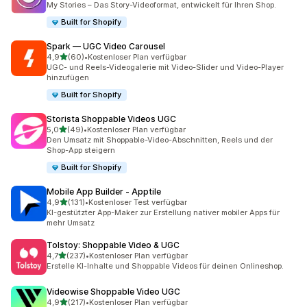
My Stories – Das Story-Videoformat, entwickelt für Ihren Shop.
Built for Shopify
Spark — UGC Video Carousel
von 5 Sternen
4,9
(60)
•
Kostenloser Plan verfügbar
60 Rezensionen insgesamt
UGC- und Reels-Videogalerie mit Video-Slider und Video-Player
hinzufügen
Built for Shopify
Storista Shoppable Videos UGC
von 5 Sternen
5,0
(49)
•
Kostenloser Plan verfügbar
49 Rezensionen insgesamt
Den Umsatz mit Shoppable-Video-Abschnitten, Reels und der
Shop-App steigern
Built for Shopify
Mobile App Builder ‑ Apptile
von 5 Sternen
4,9
(131)
•
Kostenloser Test verfügbar
131 Rezensionen insgesamt
KI-gestützter App-Maker zur Erstellung nativer mobiler Apps für
mehr Umsatz
Tolstoy: Shoppable Video & UGC
von 5 Sternen
4,7
(237)
•
Kostenloser Plan verfügbar
237 Rezensionen insgesamt
Erstelle KI-Inhalte und Shoppable Videos für deinen Onlineshop.
Videowise Shoppable Video UGC
von 5 Sternen
4,9
(217)
•
Kostenloser Plan verfügbar
217 Rezensionen insgesamt