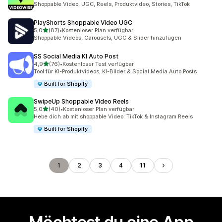
Shoppable Video, UGC, Reels, Produktvideo, Stories, TikTok
PlayShorts Shoppable Video UGC
von 5 Sternen
5,0
(87)
•
Kostenloser Plan verfügbar
87 Rezensionen insgesamt
Shoppable Videos, Carousels, UGC & Slider hinzufügen
SS Social Media KI Auto Post
von 5 Sternen
4,9
(76)
•
Kostenloser Test verfügbar
76 Rezensionen insgesamt
Tool für KI-Produktvideos, KI-Bilder & Social Media Auto Posts
Built for Shopify
SwipeUp Shoppable Video Reels
von 5 Sternen
5,0
(40)
•
Kostenloser Plan verfügbar
40 Rezensionen insgesamt
Hebe dich ab mit shoppable Video: TikTok & Instagram Reels
Built for Shopify
1
2
3
4
11