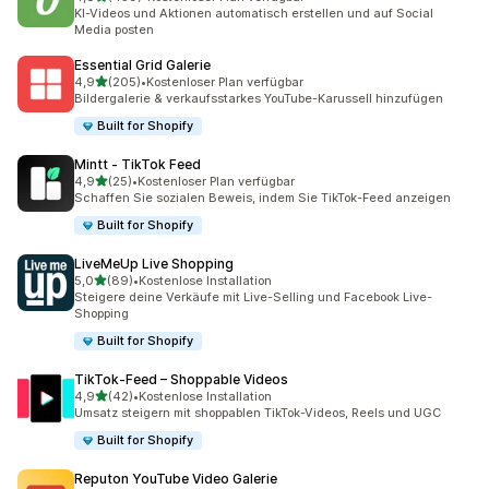
459 Rezensionen insgesamt
KI-Videos und Aktionen automatisch erstellen und auf Social
Media posten
Essential Grid Galerie
von 5 Sternen
4,9
(205)
•
Kostenloser Plan verfügbar
205 Rezensionen insgesamt
Bildergalerie & verkaufsstarkes YouTube-Karussell hinzufügen
Built for Shopify
Mintt ‑ TikTok Feed
von 5 Sternen
4,9
(25)
•
Kostenloser Plan verfügbar
25 Rezensionen insgesamt
Schaffen Sie sozialen Beweis, indem Sie TikTok-Feed anzeigen
Built for Shopify
LiveMeUp Live Shopping
von 5 Sternen
5,0
(89)
•
Kostenlose Installation
89 Rezensionen insgesamt
Steigere deine Verkäufe mit Live-Selling und Facebook Live-
Shopping
Built for Shopify
TikTok‑Feed – Shoppable Videos
von 5 Sternen
4,9
(42)
•
Kostenlose Installation
42 Rezensionen insgesamt
Umsatz steigern mit shoppablen TikTok-Videos, Reels und UGC
Built for Shopify
Reputon YouTube Video Galerie