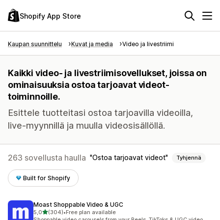
Shopify App Store
Kaupan suunnittelu
Kuvat ja media
Video ja livestriimi
Kaikki video- ja livestriimisovellukset, joissa on
ominaisuuksia ostoa tarjoavat videot-
toiminnoille.
Esittele tuotteitasi ostoa tarjoavilla videoilla,
live-myynnillä ja muulla videosisällöllä.
263 sovellusta haulla
Ostoa tarjoavat videot
Tyhjennä
Built for Shopify
Moast Shoppable Video & UGC
/ 5 tähteä
5,0
(304)
•
Free plan available
304 arvostelua yhteensä
Shoppable video carousels from your Reels, TikToks & UGC video