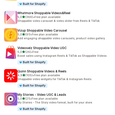
Built for Shopify
Whatmore Shoppable Videos&Reel
/ 5 tähteä
5,0
(366)
•
Free plan available
366 arvostelua yhteensä
Shoppable video carousel & video slider from Reels & TikTok
Vizup Shoppable Video Carousel
/ 5 tähteä
5,0
(91)
•
Free plan available
91 arvostelua yhteensä
Add engaging shoppable video carousels, product video gallery
Videoselz Shoppable Video UGC
/ 5 tähteä
5,0
(26)
•
Free
26 arvostelua yhteensä
Boost sales using Instagram Reels & TikTok as Shoppable Videos
Built for Shopify
Quinn Shoppable Videos & Reels
/ 5 tähteä
4,9
(105)
•
Free plan available
105 arvostelua yhteensä
Shoppable video widgets for TikTok & Instagram Reels
Built for Shopify
My Stories ‑ Video UGC & Leads
/ 5 tähteä
5,0
(21)
•
Free plan available
21 arvostelua yhteensä
My Stories - The Story video format, built for your store.
Built for Shopify