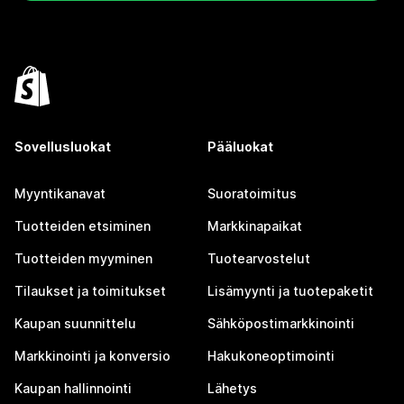
Sovellusluokat
Pääluokat
Myyntikanavat
Suoratoimitus
Tuotteiden etsiminen
Markkinapaikat
Tuotteiden myyminen
Tuotearvostelut
Tilaukset ja toimitukset
Lisämyynti ja tuotepaketit
Kaupan suunnittelu
Sähköpostimarkkinointi
Markkinointi ja konversio
Hakukoneoptimointi
Kaupan hallinnointi
Lähetys