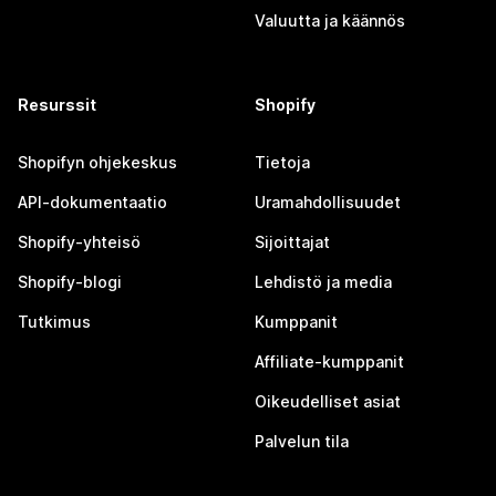
Valuutta ja käännös
Resurssit
Shopify
Shopifyn ohjekeskus
Tietoja
API-dokumentaatio
Uramahdollisuudet
Shopify-yhteisö
Sijoittajat
Shopify-blogi
Lehdistö ja media
Tutkimus
Kumppanit
Affiliate-kumppanit
Oikeudelliset asiat
Palvelun tila