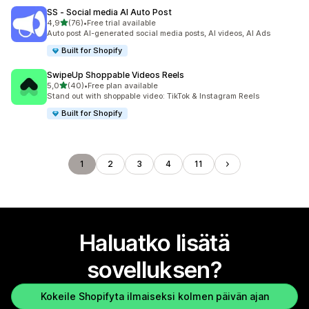
SS ‑ Social media AI Auto Post
/ 5 tähteä
4,9
(76)
•
Free trial available
76 arvostelua yhteensä
Auto post AI-generated social media posts, AI videos, AI Ads
Built for Shopify
SwipeUp Shoppable Videos Reels
/ 5 tähteä
5,0
(40)
•
Free plan available
40 arvostelua yhteensä
Stand out with shoppable video: TikTok & Instagram Reels
Built for Shopify
1
2
3
4
11
Haluatko lisätä
sovelluksen?
Kokeile Shopifyta ilmaiseksi kolmen päivän ajan