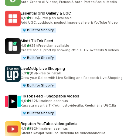
Auto-Create AI Videos, Promos & Auto-Post to Social Media
Essential Grid Gallery & UGC
/ 5 tähteä
4,9
(205)
•
Free plan available
205 arvostelua yhteensä
Add UGC, Lookbook, product image gallery & YouTube Video.
Built for Shopify
Mintt TikTok Feed
/ 5 tähteä
4,9
(25)
•
Free plan available
25 arvostelua yhteensä
Create social proof by showing official TikTok feeds & videos.
Built for Shopify
LiveMeUp Live Shopping
/ 5 tähteä
5,0
(89)
•
Free to install
89 arvostelua yhteensä
Grow your Sales with Live Selling and Facebook Live Shopping
Built for Shopify
TikTok Feed – Shoppable Videos
/ 5 tähteä
4,9
(42)
•
Ilmainen asennus
42 arvostelua yhteensä
Kasvata myyntiä TikTokin ostovideoilla, Reelsillä ja UGC:llä
Built for Shopify
Reputon YouTube‑videogalleria
/ 5 tähteä
4,9
(92)
•
Ilmainen asennus
92 arvostelua yhteensä
Sitouta kävijät YouTube-sliderilla tai videobannerilla