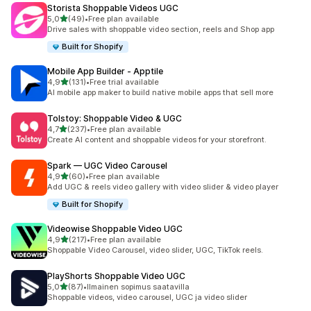
Storista Shoppable Videos UGC
/ 5 tähteä
5,0
(49)
•
Free plan available
49 arvostelua yhteensä
Drive sales with shoppable video section, reels and Shop app
Built for Shopify
Mobile App Builder ‑ Apptile
/ 5 tähteä
4,9
(131)
•
Free trial available
131 arvostelua yhteensä
AI mobile app maker to build native mobile apps that sell more
Tolstoy: Shoppable Video & UGC
/ 5 tähteä
4,7
(237)
•
Free plan available
237 arvostelua yhteensä
Create AI content and shoppable videos for your storefront.
Spark — UGC Video Carousel
/ 5 tähteä
4,9
(60)
•
Free plan available
60 arvostelua yhteensä
Add UGC & reels video gallery with video slider & video player
Built for Shopify
Videowise Shoppable Video UGC
/ 5 tähteä
4,9
(217)
•
Free plan available
217 arvostelua yhteensä
Shoppable Video Carousel, video slider, UGC, TikTok reels.
PlayShorts Shoppable Video UGC
/ 5 tähteä
5,0
(87)
•
Ilmainen sopimus saatavilla
87 arvostelua yhteensä
Shoppable videos, video carousel, UGC ja video slider