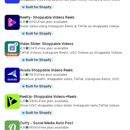
Built for Shopify
Reelfy‑ Shoppable Videos Reels
/ 5 tähteä
4,8
(215)
•
Free plan available
215 arvostelua yhteensä
Boost sales using Instagram Reels & TikTok as shoppable videos
Built for Shopify
Video Slider: Shoppable Videos
/ 5 tähteä
4,9
(347)
•
Free plan available
347 arvostelua yhteensä
TikTok Videos, Instagram Reels, UGC Videos as Shoppable Videos
Built for Shopify
Avada Shoppable Videos Reels
/ 5 tähteä
5,0
(187)
•
Free plan available
187 arvostelua yhteensä
Revenue growth: shoppable video, TikTok, Instagram Reels, UGC
Built for Shopify
ReelUp‑Shoppable Videos+Reels
/ 5 tähteä
5,0
(284)
•
Free plan available
284 arvostelua yhteensä
Show UGC shoppable video slider, Instagram reels,TikTok videos
Built for Shopify
Outfy ‑ Social Media Auto Post
/ 5 tähteä
4,8
(459)
•
Free plan available
459 arvostelua yhteensä