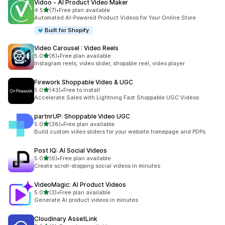
Vidoo ‑ AI Product Video Maker
별 5개 중
4.5
(7)
•
Free plan available
총 리뷰 7개
Automated AI-Powered Product Videos for Your Online Store
Built for Shopify
Video Carousel : Video Reels
별 5개 중
5.0
(8)
•
Free plan available
총 리뷰 8개
Instagram reels, video slider, shopable reel, video player
Firework Shoppable Video & UGC
별 5개 중
5.0
(43)
•
Free to install
총 리뷰 43개
Accelerate Sales with Lightning Fast Shoppable UGC Videos
partnrUP: Shoppable Video UGC
별 5개 중
5.0
(38)
•
Free plan available
총 리뷰 38개
Build custom video sliders for your website homepage and PDPs
Post IQ: AI Social Videos
별 5개 중
5.0
(6)
•
Free plan available
총 리뷰 6개
Create scroll-stopping social videos in minutes
VideoMagic: AI Product Videos
별 5개 중
5.0
(3)
•
Free plan available
총 리뷰 3개
Generate AI product videos in minutes
Cloudinary AssetLink