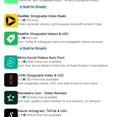
Stand out with shoppable video: TikTok & Instagram Reels
Built for Shopify
ReelMe: Shoppable Video Reels
별 5개 중
5.0
(13)
•
Free
총 리뷰 13개
Video carousel, stories, grid & popup reels with product tags
ReelPik Shoppable Videos & UGC
별 5개 중
4.3
(9)
•
Free
총 리뷰 9개
Turn TikTok & Instagram reels into shoppable videos carousel
Built for Shopify
Minta Social Videos Auto Post
별 5개 중
4.4
(286)
•
Free trial available
총 리뷰 286개
Auto Post Social Media Video Ads, & Promo Product Video Maker
JOIN: Shoppable Video & UGC
별 5개 중
5.0
(18)
•
Free trial available
총 리뷰 18개
Add shoppable videos, UGC and web stories to your store
Reviewers.com ‑ Video Reviews
별 5개 중
5.0
(3)
•
Free trial available
총 리뷰 3개
Get high-quality video reviews for any product, on demand
Sauce: Instagram, TikTok & UGC
별 5개 중
4.6
(299)
•
Free trial available
총 리뷰 299개