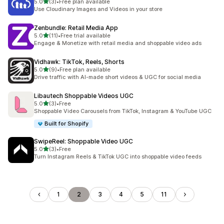
별 5개 중
5.0
(3)
•
Free plan available
총 리뷰 3개
Use Cloudinary Images and Videos in your store
Zenbundle: Retail Media App
별 5개 중
5.0
(11)
•
Free trial available
총 리뷰 11개
Engage & Monetize with retail media and shoppable video ads
Vidhawk: TikTok, Reels, Shorts
별 5개 중
5.0
(9)
•
Free plan available
총 리뷰 9개
Drive traffic with AI-made short videos & UGC for social media
Libautech Shoppable Videos UGC
별 5개 중
5.0
(3)
•
Free
총 리뷰 3개
Shoppable Video Carousels from TikTok, Instagram & YouTube UGC
Built for Shopify
SwipeReel: Shoppable Video UGC
별 5개 중
5.0
(3)
•
Free
총 리뷰 3개
Turn Instagram Reels & TikTok UGC into shoppable video feeds
1
2
3
4
5
11