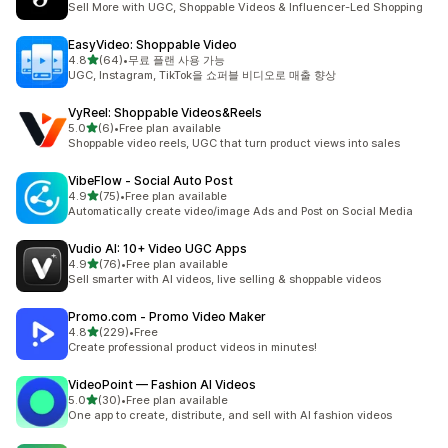
Sell More with UGC, Shoppable Videos & Influencer-Led Shopping
EasyVideo: Shoppable Video
별 5개 중
4.8
(64)
•
무료 플랜 사용 가능
총 리뷰 64개
UGC, Instagram, TikTok을 쇼퍼블 비디오로 매출 향상
VyReel: Shoppable Videos&Reels
별 5개 중
5.0
(6)
•
Free plan available
총 리뷰 6개
Shoppable video reels, UGC that turn product views into sales
VibeFlow ‑ Social Auto Post
별 5개 중
4.9
(75)
•
Free plan available
총 리뷰 75개
Automatically create video/image Ads and Post on Social Media
Vudio AI: 10+ Video UGC Apps
별 5개 중
4.9
(76)
•
Free plan available
총 리뷰 76개
Sell smarter with AI videos, live selling & shoppable videos
Promo.com ‑ Promo Video Maker
별 5개 중
4.8
(229)
•
Free
총 리뷰 229개
Create professional product videos in minutes!
VideoPoint — Fashion AI Videos
별 5개 중
5.0
(30)
•
Free plan available
총 리뷰 30개
One app to create, distribute, and sell with AI fashion videos