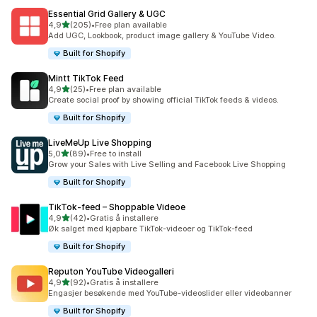
Essential Grid Gallery & UGC
av 5 stjerner
4,9
(205)
•
Free plan available
Totalt 205 omtaler
Add UGC, Lookbook, product image gallery & YouTube Video.
Built for Shopify
Mintt TikTok Feed
av 5 stjerner
4,9
(25)
•
Free plan available
Totalt 25 omtaler
Create social proof by showing official TikTok feeds & videos.
Built for Shopify
LiveMeUp Live Shopping
av 5 stjerner
5,0
(89)
•
Free to install
Totalt 89 omtaler
Grow your Sales with Live Selling and Facebook Live Shopping
Built for Shopify
TikTok‑feed – Shoppable Videoe
av 5 stjerner
4,9
(42)
•
Gratis å installere
Totalt 42 omtaler
Øk salget med kjøpbare TikTok-videoer og TikTok-feed
Built for Shopify
Reputon YouTube Videogalleri
av 5 stjerner
4,9
(92)
•
Gratis å installere
Totalt 92 omtaler
Engasjer besøkende med YouTube-videoslider eller videobanner
Built for Shopify