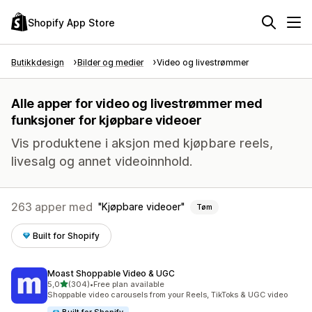
Shopify App Store
Butikkdesign
Bilder og medier
Video og livestrømmer
Alle apper for video og livestrømmer med
funksjoner for kjøpbare videoer
Vis produktene i aksjon med kjøpbare reels,
livesalg og annet videoinnhold.
263 apper med
Kjøpbare videoer
Tøm
Built for Shopify
Moast Shoppable Video & UGC
av 5 stjerner
5,0
(304)
•
Free plan available
Totalt 304 omtaler
Shoppable video carousels from your Reels, TikToks & UGC video