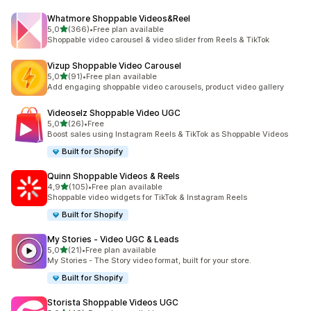
Whatmore Shoppable Videos&Reel
av 5 stjerner
5,0
(366)
•
Free plan available
Totalt 366 omtaler
Shoppable video carousel & video slider from Reels & TikTok
Vizup Shoppable Video Carousel
av 5 stjerner
5,0
(91)
•
Free plan available
Totalt 91 omtaler
Add engaging shoppable video carousels, product video gallery
Videoselz Shoppable Video UGC
av 5 stjerner
5,0
(26)
•
Free
Totalt 26 omtaler
Boost sales using Instagram Reels & TikTok as Shoppable Videos
Built for Shopify
Quinn Shoppable Videos & Reels
av 5 stjerner
4,9
(105)
•
Free plan available
Totalt 105 omtaler
Shoppable video widgets for TikTok & Instagram Reels
Built for Shopify
My Stories ‑ Video UGC & Leads
av 5 stjerner
5,0
(21)
•
Free plan available
Totalt 21 omtaler
My Stories - The Story video format, built for your store.
Built for Shopify
Storista Shoppable Videos UGC