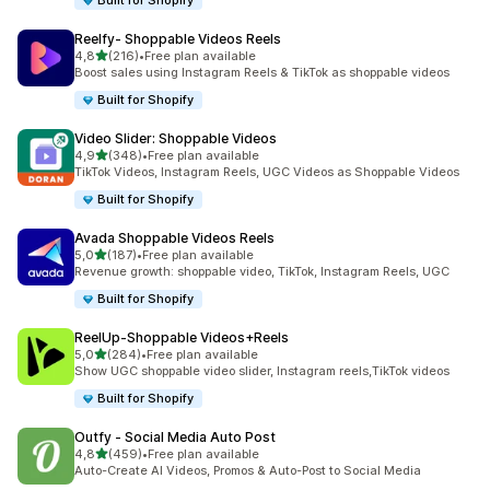
Built for Shopify
Reelfy‑ Shoppable Videos Reels
av 5 stjerner
4,8
(216)
•
Free plan available
Totalt 216 omtaler
Boost sales using Instagram Reels & TikTok as shoppable videos
Built for Shopify
Video Slider: Shoppable Videos
av 5 stjerner
4,9
(348)
•
Free plan available
Totalt 348 omtaler
TikTok Videos, Instagram Reels, UGC Videos as Shoppable Videos
Built for Shopify
Avada Shoppable Videos Reels
av 5 stjerner
5,0
(187)
•
Free plan available
Totalt 187 omtaler
Revenue growth: shoppable video, TikTok, Instagram Reels, UGC
Built for Shopify
ReelUp‑Shoppable Videos+Reels
av 5 stjerner
5,0
(284)
•
Free plan available
Totalt 284 omtaler
Show UGC shoppable video slider, Instagram reels,TikTok videos
Built for Shopify
Outfy ‑ Social Media Auto Post
av 5 stjerner
4,8
(459)
•
Free plan available
Totalt 459 omtaler
Auto-Create AI Videos, Promos & Auto-Post to Social Media