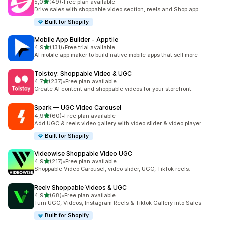
av 5 stjerner
5,0
(49)
•
Free plan available
Totalt 49 omtaler
Drive sales with shoppable video section, reels and Shop app
Built for Shopify
Mobile App Builder ‑ Apptile
av 5 stjerner
4,9
(131)
•
Free trial available
Totalt 131 omtaler
AI mobile app maker to build native mobile apps that sell more
Tolstoy: Shoppable Video & UGC
av 5 stjerner
4,7
(237)
•
Free plan available
Totalt 237 omtaler
Create AI content and shoppable videos for your storefront.
Spark — UGC Video Carousel
av 5 stjerner
4,9
(60)
•
Free plan available
Totalt 60 omtaler
Add UGC & reels video gallery with video slider & video player
Built for Shopify
Videowise Shoppable Video UGC
av 5 stjerner
4,9
(217)
•
Free plan available
Totalt 217 omtaler
Shoppable Video Carousel, video slider, UGC, TikTok reels.
Reelv Shoppable Videos & UGC
av 5 stjerner
4,9
(68)
•
Free plan available
Totalt 68 omtaler
Turn UGC, Videos, Instagram Reels & Tiktok Gallery into Sales
Built for Shopify