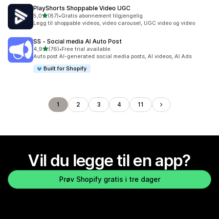
PlayShorts Shoppable Video UGC
av 5 stjerner
5,0
(87)
•
Gratis abonnement tilgjengelig
Totalt 87 omtaler
Legg til shoppable videos, video carousel, UGC video og video
SS ‑ Social media AI Auto Post
av 5 stjerner
4,9
(76)
•
Free trial available
Totalt 76 omtaler
Auto post AI-generated social media posts, AI videos, AI Ads
Built for Shopify
1
2
3
4
11
Vil du legge til en app?
Prøv Shopify gratis i tre dager