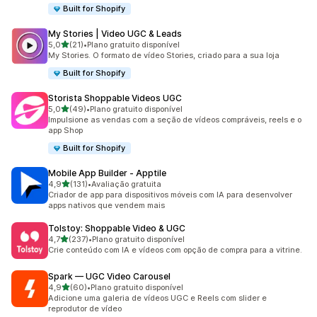
Built for Shopify
My Stories | Video UGC & Leads
de 5 estrelas
5,0
(21)
•
Plano gratuito disponível
21 avaliações ao todo
My Stories. O formato de vídeo Stories, criado para a sua loja
Built for Shopify
Storista Shoppable Videos UGC
de 5 estrelas
5,0
(49)
•
Plano gratuito disponível
49 avaliações ao todo
Impulsione as vendas com a seção de vídeos compráveis, reels e o
app Shop
Built for Shopify
Mobile App Builder ‑ Apptile
de 5 estrelas
4,9
(131)
•
Avaliação gratuita
131 avaliações ao todo
Criador de app para dispositivos móveis com IA para desenvolver
apps nativos que vendem mais
Tolstoy: Shoppable Video & UGC
de 5 estrelas
4,7
(237)
•
Plano gratuito disponível
237 avaliações ao todo
Crie conteúdo com IA e vídeos com opção de compra para a vitrine.
Spark — UGC Video Carousel
de 5 estrelas
4,9
(60)
•
Plano gratuito disponível
60 avaliações ao todo
Adicione uma galeria de vídeos UGC e Reels com slider e
reprodutor de vídeo