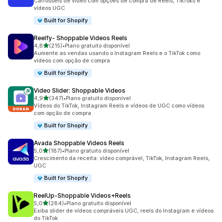
Carrosséis de vídeo com opções de compra de Reels, TikToks e
vídeos UGC
Built for Shopify
Reelfy‑ Shoppable Videos Reels
de 5 estrelas
4,8
(215)
•
Plano gratuito disponível
215 avaliações ao todo
Aumente as vendas usando o Instagram Reels e o TikTok como
vídeos com opção de compra
Built for Shopify
Video Slider: Shoppable Videos
de 5 estrelas
4,9
(347)
•
Plano gratuito disponível
347 avaliações ao todo
Vídeos do TikTok, Instagram Reels e vídeos de UGC como vídeos
com opção de compra
Built for Shopify
Avada Shoppable Videos Reels
de 5 estrelas
5,0
(187)
•
Plano gratuito disponível
187 avaliações ao todo
Crescimento da receita: vídeo comprável, TikTok, Instagram Reels,
UGC
Built for Shopify
ReelUp‑Shoppable Videos+Reels
de 5 estrelas
5,0
(284)
•
Plano gratuito disponível
284 avaliações ao todo
Exiba slider de vídeos compráveis UGC, reels do Instagram e vídeos
do TikTok