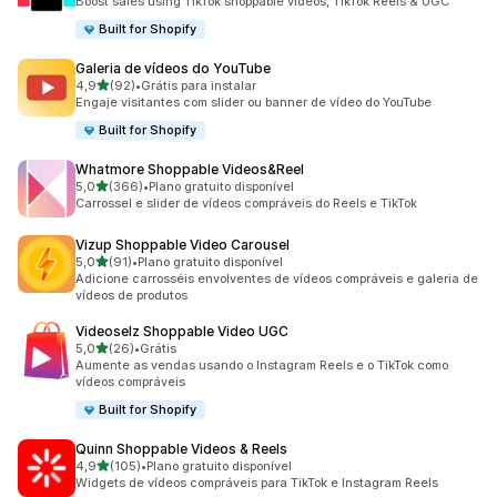
Boost sales using TikTok shoppable videos, TikTok Reels & UGC
Built for Shopify
Galeria de vídeos do YouTube
de 5 estrelas
4,9
(92)
•
Grátis para instalar
92 avaliações ao todo
Engaje visitantes com slider ou banner de vídeo do YouTube
Built for Shopify
Whatmore Shoppable Videos&Reel
de 5 estrelas
5,0
(366)
•
Plano gratuito disponível
366 avaliações ao todo
Carrossel e slider de vídeos compráveis do Reels e TikTok
Vizup Shoppable Video Carousel
de 5 estrelas
5,0
(91)
•
Plano gratuito disponível
91 avaliações ao todo
Adicione carrosséis envolventes de vídeos compráveis e galeria de
vídeos de produtos
Videoselz Shoppable Video UGC
de 5 estrelas
5,0
(26)
•
Grátis
26 avaliações ao todo
Aumente as vendas usando o Instagram Reels e o TikTok como
vídeos compráveis
Built for Shopify
Quinn Shoppable Videos & Reels
de 5 estrelas
4,9
(105)
•
Plano gratuito disponível
105 avaliações ao todo
Widgets de vídeos compráveis para TikTok e Instagram Reels