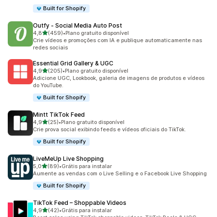
Built for Shopify
Outfy ‑ Social Media Auto Post
de 5 estrelas
4,8
(459)
•
Plano gratuito disponível
459 avaliações ao todo
Crie vídeos e promoções com IA e publique automaticamente nas
redes sociais
Essential Grid Gallery & UGC
de 5 estrelas
4,9
(205)
•
Plano gratuito disponível
205 avaliações ao todo
Adicione UGC, Lookbook, galeria de imagens de produtos e vídeos
do YouTube.
Built for Shopify
Mintt TikTok Feed
de 5 estrelas
4,9
(25)
•
Plano gratuito disponível
25 avaliações ao todo
Crie prova social exibindo feeds e vídeos oficiais do TikTok.
Built for Shopify
LiveMeUp Live Shopping
de 5 estrelas
5,0
(89)
•
Grátis para instalar
89 avaliações ao todo
Aumente as vendas com o Live Selling e o Facebook Live Shopping
Built for Shopify
TikTok Feed – Shoppable Videos
de 5 estrelas
4,9
(42)
•
Grátis para instalar
42 avaliações ao todo