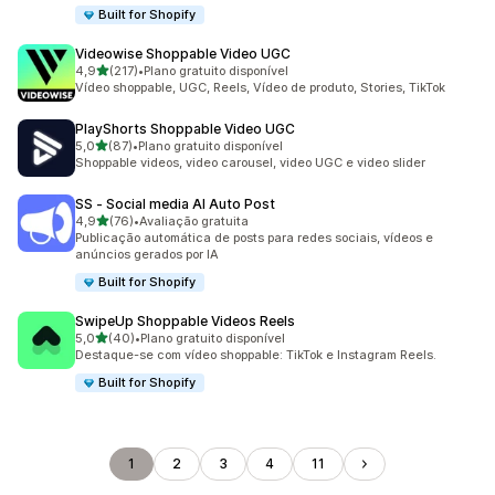
Built for Shopify
Videowise Shoppable Video UGC
de 5 estrelas
4,9
(217)
•
Plano gratuito disponível
217 avaliações ao todo
Vídeo shoppable, UGC, Reels, Vídeo de produto, Stories, TikTok
PlayShorts Shoppable Video UGC
de 5 estrelas
5,0
(87)
•
Plano gratuito disponível
87 avaliações ao todo
Shoppable videos, video carousel, video UGC e video slider
SS ‑ Social media AI Auto Post
de 5 estrelas
4,9
(76)
•
Avaliação gratuita
76 avaliações ao todo
Publicação automática de posts para redes sociais, vídeos e
anúncios gerados por IA
Built for Shopify
SwipeUp Shoppable Videos Reels
de 5 estrelas
5,0
(40)
•
Plano gratuito disponível
40 avaliações ao todo
Destaque-se com vídeo shoppable: TikTok e Instagram Reels.
Built for Shopify
1
2
3
4
11