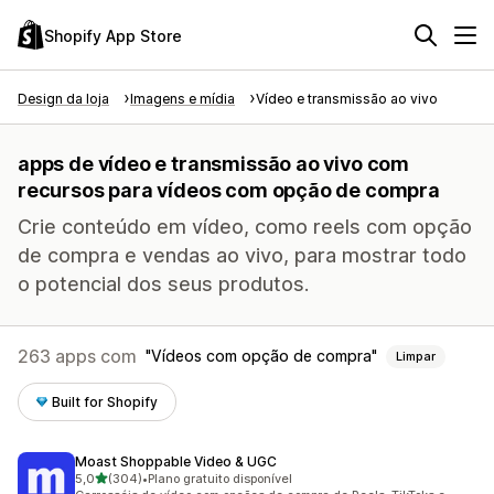
Shopify App Store
Design da loja
Imagens e mídia
Vídeo e transmissão ao vivo
apps de vídeo e transmissão ao vivo com
recursos para vídeos com opção de compra
Crie conteúdo em vídeo, como reels com opção
de compra e vendas ao vivo, para mostrar todo
o potencial dos seus produtos.
263 apps com
Vídeos com opção de compra
Limpar
Built for Shopify
Moast Shoppable Video & UGC
de 5 estrelas
5,0
(304)
•
Plano gratuito disponível
304 avaliações ao todo