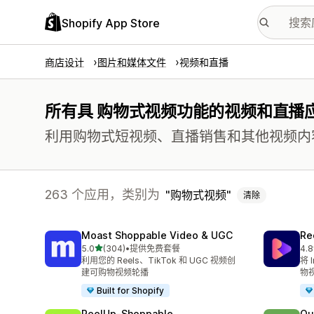
Shopify App Store
商店设计
图片和媒体文件
视频和直播
所有具 购物式视频功能的视频和直播
利用购物式短视频、直播销售和其他视频内
263 个应用，类别为
购物式视频
清除
Moast Shoppable Video & UGC
Re
星（满分 5 星）
5.0
(304)
•
提供免费套餐
4.8
总共 304 条评论
总共
利用您的 Reels、TikTok 和 UGC 视频创
将 
建可购物视频轮播
物
Built for Shopify
ReelUp‑Shoppable
Ou