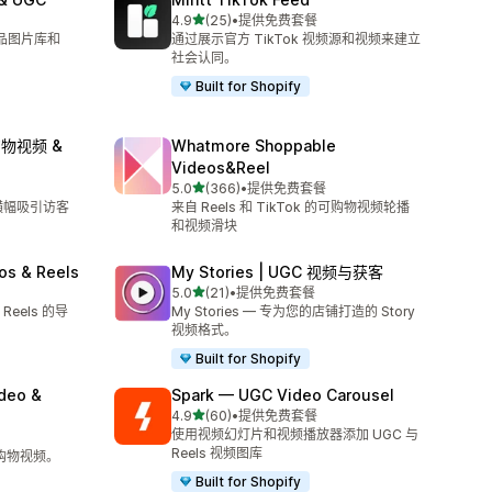
星（满分 5 星）
4.9
(25)
•
提供免费套餐
总共 25 条评论
产品图片库和
通过展示官方 TikTok 视频源和视频来建立
社会认同。
Built for Shopify
可购物视频 &
Whatmore Shoppable
Videos&Reel
星（满分 5 星）
5.0
(366)
•
提供免费套餐
总共 366 条评论
频横幅吸引访客
来自 Reels 和 TikTok 的可购物视频轮播
和视频滑块
os & Reels
My Stories | UGC 视频与获客
星（满分 5 星）
5.0
(21)
•
提供免费套餐
总共 21 条评论
 Reels 的导
My Stories — 专为您的店铺打造的 Story
视频格式。
Built for Shopify
ideo &
Spark — UGC Video Carousel
星（满分 5 星）
4.9
(60)
•
提供免费套餐
总共 60 条评论
使用视频幻灯片和视频播放器添加 UGC 与
Reels 视频图库
可购物视频。
Built for Shopify