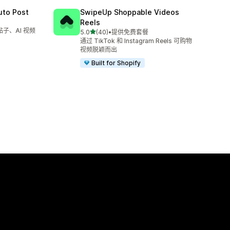
uto Post
SwipeUp Shoppable Videos
Reels
帖子、AI 视频
星（满分 5 星）
5.0
(40)
•
提供免费套餐
总共 40 条评论
通过 TikTok 和 Instagram Reels 可购物
视频脱颖而出
Built for Shopify