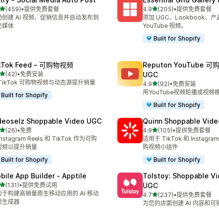
星（满分 5 星）
星（满分 5 星）
(459)
•
提供免费套餐
4.9
(205)
•
提供免费套餐
 459 条评论
总共 205 条评论
动创建 AI 视频、促销信息并自动发布到
添加 UGC、Lookbook、
交媒体
YouTube 视频。
Built for Shopify
kTok Feed – 可购物视频
Reputon YouTube 
星（满分 5 星）
(42)
•
免费安装
UGC
 42 条评论
TikTok 可购物视频与动态源提升销量
星（满分 5 星）
4.9
(92)
•
免费安装
总共 92 条评论
用YouTube视频轮播或视
Built for Shopify
Built for Shopify
deoselz Shoppable Video UGC
Quinn Shoppable Vide
星（满分 5 星）
星（满分 5 星）
(26)
•
免费
4.9
(105)
•
提供免费套餐
 26 条评论
总共 105 条评论
Instagram Reels 和 TikTok 作为可购
适用于 TikTok 和 Instagram
视频以提升销量
购视频小组件
Built for Shopify
Built for Shopify
bile App Builder ‑ Apptile
Tolstoy: Shoppable V
星（满分 5 星）
(131)
•
提供免费试用
UGC
 131 条评论
力于构建高销量原生移动应用的 AI 移动
星（满分 5 星）
4.7
(237)
•
提供免费套餐
总共 237 条评论
用生成器
为您的店面创建 AI 内容和