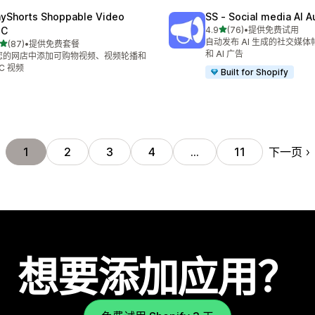
ayShorts Shoppable Video
SS ‑ Social media AI A
星（满分 5 星）
GC
4.9
(76)
•
提供免费试用
总共 76 条评论
自动发布 AI 生成的社交媒体
星（满分 5 星）
(87)
•
提供免费套餐
 87 条评论
和 AI 广告
您的网店中添加可购物视频、视频轮播和
C 视频
Built for Shopify
下一页
1
2
3
4
…
11
想要添加应用？