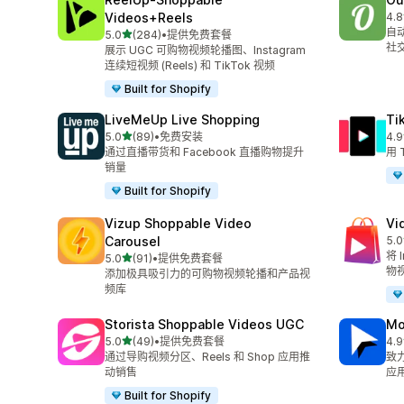
Videos+Reels
4.8
总共
自
星（满分 5 星）
5.0
(284)
•
提供免费套餐
总共 284 条评论
社
展示 UGC 可购物视频轮播图、Instagram
连续短视频 (Reels) 和 TikTok 视频
Built for Shopify
LiveMeUp Live Shopping
Ti
星（满分 5 星）
5.0
(89)
•
免费安装
4.9
总共 89 条评论
总共
通过直播带货和 Facebook 直播购物提升
用 
销量
Built for Shopify
Vizup Shoppable Video
Vi
Carousel
5.0
总共
将 
星（满分 5 星）
5.0
(91)
•
提供免费套餐
总共 91 条评论
物
添加极具吸引力的可购物视频轮播和产品视
频库
Storista Shoppable Videos UGC
Mo
星（满分 5 星）
5.0
(49)
•
提供免费套餐
4.9
总共 49 条评论
总共
通过导购视频分区、Reels 和 Shop 应用推
致
动销售
应
Built for Shopify