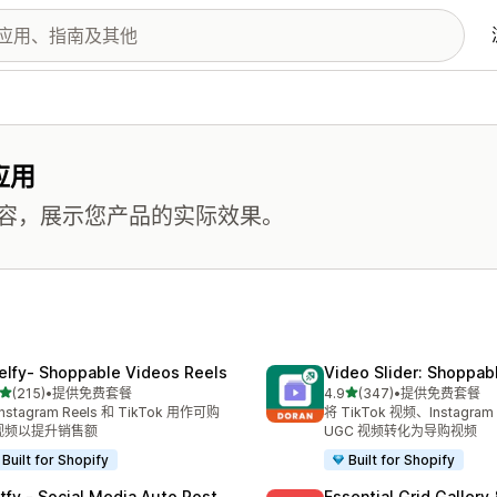
应用
容，展示您产品的实际效果。
elfy‑ Shoppable Videos Reels
Video Slider: Shoppab
星（满分 5 星）
星（满分 5 星）
(215)
•
提供免费套餐
4.9
(347)
•
提供免费套餐
 215 条评论
总共 347 条评论
Instagram Reels 和 TikTok 用作可购
将 TikTok 视频、Instagram 
视频以提升销售额
UGC 视频转化为导购视频
Built for Shopify
Built for Shopify
tfy ‑ Social Media Auto Post
Essential Grid Gallery