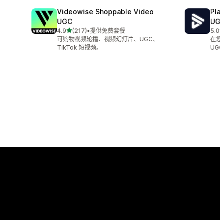
Videowise Shoppable Video
Pl
UGC
U
星（满分 5 星）
4.9
(217)
•
提供免费套餐
5.0
总共 217 条评论
总共
可购物视频轮播、视频幻灯片、UGC、
在
TikTok 短视频。
UG