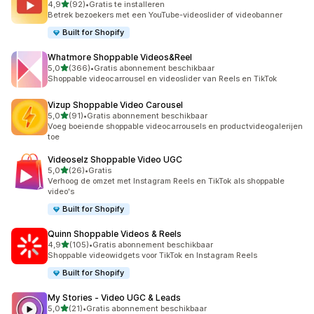
van 5 sterren
4,9
(92)
•
Gratis te installeren
92 recensies in totaal
Betrek bezoekers met een YouTube-videoslider of videobanner
Built for Shopify
Whatmore Shoppable Videos&Reel
van 5 sterren
5,0
(366)
•
Gratis abonnement beschikbaar
366 recensies in totaal
Shoppable videocarrousel en videoslider van Reels en TikTok
Vizup Shoppable Video Carousel
van 5 sterren
5,0
(91)
•
Gratis abonnement beschikbaar
91 recensies in totaal
Voeg boeiende shoppable videocarrousels en productvideogalerijen
toe
Videoselz Shoppable Video UGC
van 5 sterren
5,0
(26)
•
Gratis
26 recensies in totaal
Verhoog de omzet met Instagram Reels en TikTok als shoppable
video's
Built for Shopify
Quinn Shoppable Videos & Reels
van 5 sterren
4,9
(105)
•
Gratis abonnement beschikbaar
105 recensies in totaal
Shoppable videowidgets voor TikTok en Instagram Reels
Built for Shopify
My Stories ‑ Video UGC & Leads
van 5 sterren
5,0
(21)
•
Gratis abonnement beschikbaar
21 recensies in totaal