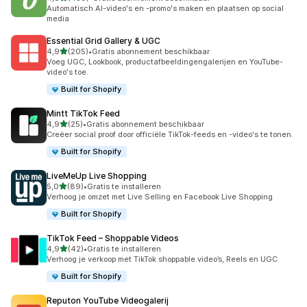
459 recensies in totaal
Automatisch AI-video's en -promo's maken en plaatsen op social
media
Essential Grid Gallery & UGC
van 5 sterren
4,9
(205)
•
Gratis abonnement beschikbaar
205 recensies in totaal
Voeg UGC, Lookbook, productafbeeldingengalerijen en YouTube-
video's toe.
Built for Shopify
Mintt TikTok Feed
van 5 sterren
4,9
(25)
•
Gratis abonnement beschikbaar
25 recensies in totaal
Creëer social proof door officiële TikTok-feeds en -video's te tonen.
Built for Shopify
LiveMeUp Live Shopping
van 5 sterren
5,0
(89)
•
Gratis te installeren
89 recensies in totaal
Verhoog je omzet met Live Selling en Facebook Live Shopping
Built for Shopify
TikTok Feed – Shoppable Videos
van 5 sterren
4,9
(42)
•
Gratis te installeren
42 recensies in totaal
Verhoog je verkoop met TikTok shoppable video’s, Reels en UGC
Built for Shopify
Reputon YouTube Videogalerij