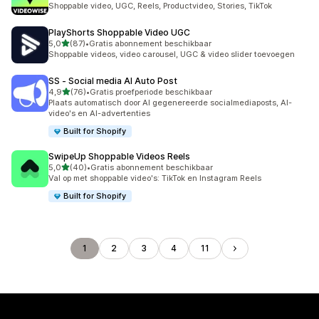
Shoppable video, UGC, Reels, Productvideo, Stories, TikTok
PlayShorts Shoppable Video UGC
van 5 sterren
5,0
(87)
•
Gratis abonnement beschikbaar
87 recensies in totaal
Shoppable videos, video carousel, UGC & video slider toevoegen
SS ‑ Social media AI Auto Post
van 5 sterren
4,9
(76)
•
Gratis proefperiode beschikbaar
76 recensies in totaal
Plaats automatisch door AI gegenereerde socialmediaposts, AI-
video's en AI-advertenties
Built for Shopify
SwipeUp Shoppable Videos Reels
van 5 sterren
5,0
(40)
•
Gratis abonnement beschikbaar
40 recensies in totaal
Val op met shoppable video's: TikTok en Instagram Reels
Built for Shopify
1
2
3
4
11