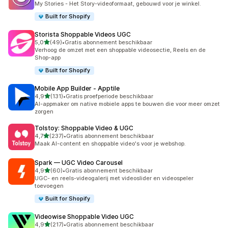
My Stories - Het Story-videoformaat, gebouwd voor je winkel.
Built for Shopify
Storista Shoppable Videos UGC
van 5 sterren
5,0
(49)
•
Gratis abonnement beschikbaar
49 recensies in totaal
Verhoog de omzet met een shoppable videosectie, Reels en de
Shop-app
Built for Shopify
Mobile App Builder ‑ Apptile
van 5 sterren
4,9
(131)
•
Gratis proefperiode beschikbaar
131 recensies in totaal
AI-appmaker om native mobiele apps te bouwen die voor meer omzet
zorgen
Tolstoy: Shoppable Video & UGC
van 5 sterren
4,7
(237)
•
Gratis abonnement beschikbaar
237 recensies in totaal
Maak AI-content en shoppable video's voor je webshop.
Spark — UGC Video Carousel
van 5 sterren
4,9
(60)
•
Gratis abonnement beschikbaar
60 recensies in totaal
UGC- en reels-videogalerij met videoslider en videospeler
toevoegen
Built for Shopify
Videowise Shoppable Video UGC
van 5 sterren
4,9
(217)
•
Gratis abonnement beschikbaar
217 recensies in totaal