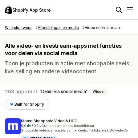
Shopify App Store
Winkelontwerp
Afbeeldingen en media
Video en livestream
Alle video- en livestream-apps met functies
voor delen via social media
Toon je producten in actie met shoppable reels,
live selling en andere videocontent.
263 apps met
Delen via social media
Wissen
Built for Shopify
Moast Shoppable Video & UGC
van 5 sterren
5,0
(304)
•
Gratis abonnement beschikbaar
304 recensies in totaal
Shoppable videocarrousels van je Reels, TikToks en UGC-video's