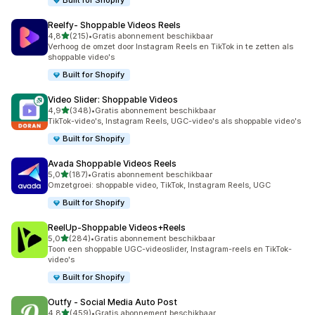
Built for Shopify
Reelfy‑ Shoppable Videos Reels
van 5 sterren
4,8
(215)
•
Gratis abonnement beschikbaar
215 recensies in totaal
Verhoog de omzet door Instagram Reels en TikTok in te zetten als
shoppable video's
Built for Shopify
Video Slider: Shoppable Videos
van 5 sterren
4,9
(348)
•
Gratis abonnement beschikbaar
348 recensies in totaal
TikTok-video's, Instagram Reels, UGC-video's als shoppable video's
Built for Shopify
Avada Shoppable Videos Reels
van 5 sterren
5,0
(187)
•
Gratis abonnement beschikbaar
187 recensies in totaal
Omzetgroei: shoppable video, TikTok, Instagram Reels, UGC
Built for Shopify
ReelUp‑Shoppable Videos+Reels
van 5 sterren
5,0
(284)
•
Gratis abonnement beschikbaar
284 recensies in totaal
Toon een shoppable UGC-videoslider, Instagram-reels en TikTok-
video's
Built for Shopify
Outfy ‑ Social Media Auto Post
van 5 sterren
4,8
(459)
•
Gratis abonnement beschikbaar