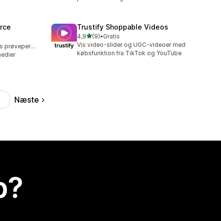
rce
Trustify Shoppable Videos
ud af 5 stjerner
4,9
(9)
•
Gratis
9 anmeldelser i alt
Vis video-slider og UGC-videoer med
Mulighed for gratis prøveperiode
købsfunktion fra TikTok og YouTube
medier
Næste
p?