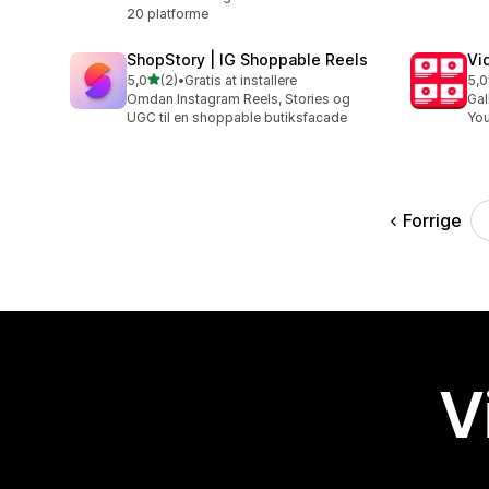
20 platforme
ShopStory | IG Shoppable Reels
Vi
ud af 5 stjerner
5,0
(2)
•
Gratis at installere
5,0
2 anmeldelser i alt
2 a
Omdan Instagram Reels, Stories og
Gal
UGC til en shoppable butiksfacade
You
Forrige
V