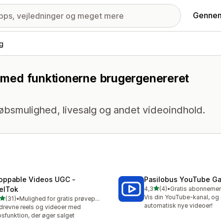
Gennem
ng
ng med funktionerne brugergenereret
øbsmulighed, livesalg og andet videoindhold.
oppable Videos UGC ‑
Pasilobus YouTube Ga
ud af 5 stjerner
elTok
4,3
(4)
•
4 anmeldelser i alt
Vis din YouTube-kanal, og
ud af 5 stjerner
(31)
•
Mulighed for gratis prøveperiode
anmeldelser i alt
automatisk nye videoer!
drevne reels og videoer med
sfunktion, der øger salget