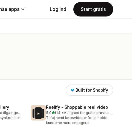
se apps
Log ind
Start gratis
Built for Shopify
llery
Reelify ‑ Shoppable reel video
ud af 5 stjerner
Gratis abonnement tilgængeligt
5,0
(14)
•
Mulighed for gratis prøveperiode
14 anmeldelser i alt
 synkroniser
Tilføj nemt købsvideoer for at holde
kunderne mere engageret.