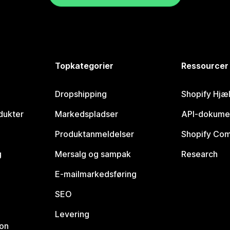
Topkategorier
Ressourcer
Dropshipping
Shopify Hjæ
dukter
Markedspladser
API-dokume
Produktanmeldelser
Shopify Co
g
Mersalg og sampak
Research
E-mailmarkedsføring
SEO
Levering
ion