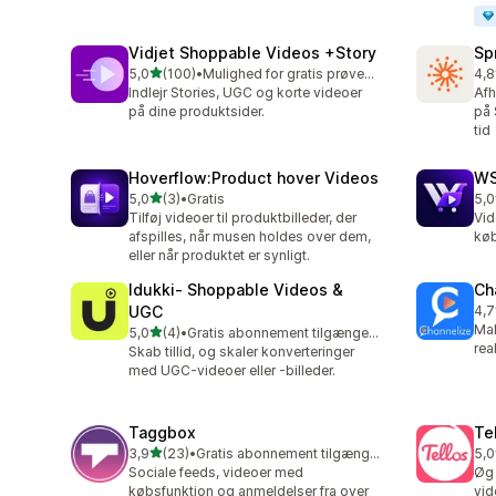
Vidjet Shoppable Videos +Story
Spr
ud af 5 stjerner
5,0
(100)
•
Mulighed for gratis prøveperiode
4,8
100 anmeldelser i alt
19 
Indlejr Stories, UGC og korte videoer
Afh
på dine produktsider.
på 
tid
Hoverflow:Product hover Videos
WS
ud af 5 stjerner
5,0
(3)
•
Gratis
5,0
3 anmeldelser i alt
3 a
Tilføj videoer til produktbilleder, der
Vid
afspilles, når musen holdes over dem,
køb
eller når produktet er synligt.
Idukki‑ Shoppable Videos &
Ch
UGC
4,7
79 
Mak
ud af 5 stjerner
5,0
(4)
•
Gratis abonnement tilgængeligt
4 anmeldelser i alt
rea
Skab tillid, og skaler konverteringer
med UGC-videoer eller -billeder.
Taggbox
Te
ud af 5 stjerner
3,9
(23)
•
Gratis abonnement tilgængeligt
5,0
23 anmeldelser i alt
26 
Sociale feeds, videoer med
Øg 
købsfunktion og anmeldelser fra over
vid