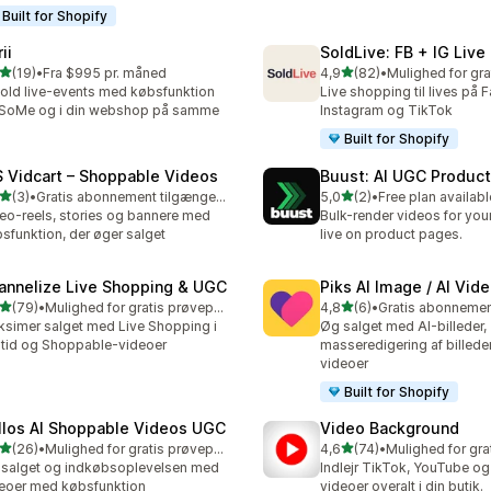
Built for Shopify
ii
SoldLive: FB + IG Live
ud af 5 stjerner
ud af 5 stjerner
(19)
•
Fra $995 pr. måned
4,9
(82)
•
anmeldelser i alt
82 anmeldelser i alt
old live-events med købsfunktion
Live shopping til lives på
SoMe og i din webshop på samme
Instagram og TikTok
Built for Shopify
 Vidcart – Shoppable Videos
Buust: AI UGC Produc
ud af 5 stjerner
ud af 5 stjerner
(3)
•
Gratis abonnement tilgængeligt
5,0
(2)
•
Free plan availabl
nmeldelser i alt
2 anmeldelser i alt
eo-reels, stories og bannere med
Bulk-render videos for your
sfunktion, der øger salget
live on product pages.
annelize Live Shopping & UGC
Piks AI Image / AI Vi
ud af 5 stjerner
ud af 5 stjerner
(79)
•
Mulighed for gratis prøveperiode
4,8
(6)
•
anmeldelser i alt
6 anmeldelser i alt
simer salget med Live Shopping i
Øg salget med AI-billeder,
ltid og Shoppable-videoer
masseredigering af billed
videoer
Built for Shopify
llos AI Shoppable Videos UGC
Video Background
ud af 5 stjerner
ud af 5 stjerner
(26)
•
Mulighed for gratis prøveperiode
4,6
(74)
•
anmeldelser i alt
74 anmeldelser i alt
salget og indkøbsoplevelsen med
Indlejr TikTok, YouTube o
eoer med købsfunktion
videoer overalt i din butik.