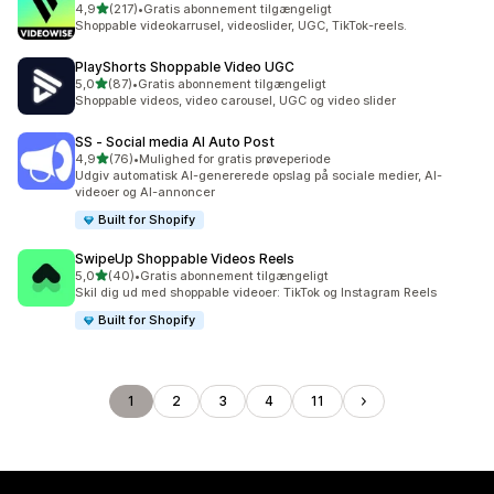
ud af 5 stjerner
4,9
(217)
•
Gratis abonnement tilgængeligt
217 anmeldelser i alt
Shoppable videokarrusel, videoslider, UGC, TikTok-reels.
PlayShorts Shoppable Video UGC
ud af 5 stjerner
5,0
(87)
•
Gratis abonnement tilgængeligt
87 anmeldelser i alt
Shoppable videos, video carousel, UGC og video slider
SS ‑ Social media AI Auto Post
ud af 5 stjerner
4,9
(76)
•
Mulighed for gratis prøveperiode
76 anmeldelser i alt
Udgiv automatisk AI-genererede opslag på sociale medier, AI-
videoer og AI-annoncer
Built for Shopify
SwipeUp Shoppable Videos Reels
ud af 5 stjerner
5,0
(40)
•
Gratis abonnement tilgængeligt
40 anmeldelser i alt
Skil dig ud med shoppable videoer: TikTok og Instagram Reels
Built for Shopify
1
2
3
4
11