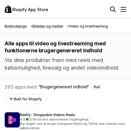
Shopify App Store
Butiksdesign
Billeder og medier
Video og livestreaming
Alle apps til video og livestreaming med
funktionerne brugergenereret indhold
Vis dine produkter frem med reels med
købsmulighed, livesalg og andet videoindhold.
263 apps med
Brugergenereret indhold
Ryd
Built for Shopify
Reelfy‑ Shoppable Videos Reels
ud af 5 stjerner
4,8
(216)
•
Gratis abonnement tilgængeligt
216 anmeldelser i alt
Øg salget ved at bruge Instagram Reels og TikTok som videoer med
købsfunktion