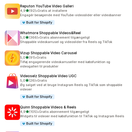
Reputon YouTube Video Galleri
ud af 5 stjerner
4,9
(92)
•
Gratis at installere
92 anmeldelser i alt
Engagér besøgende med YouTube-videoslider eller videobanner
Built for Shopify
Whatmore Shoppable Videos&Reel
ud af 5 stjerner
5,0
(366)
•
Gratis abonnement tilgængeligt
366 anmeldelser i alt
Shoppable videokarrusel og videoslider fra Reels og TikTok
Vizup Shoppable Video Carousel
ud af 5 stjerner
5,0
(91)
•
Gratis
91 anmeldelser i alt
Tilføj engagerende videokarruseller med købsfunktion og
videogalleri til produkter
Videoselz Shoppable Video UGC
ud af 5 stjerner
5,0
(26)
•
Gratis
26 anmeldelser i alt
Øg salget ved at bruge Instagram Reels og TikTok som shoppable
videoer
Built for Shopify
Quinn Shoppable Videos & Reels
ud af 5 stjerner
4,9
(105)
•
Gratis abonnement tilgængeligt
105 anmeldelser i alt
Widgets til videoer med købsfunktion til TikTok og Instagram Reels
Built for Shopify