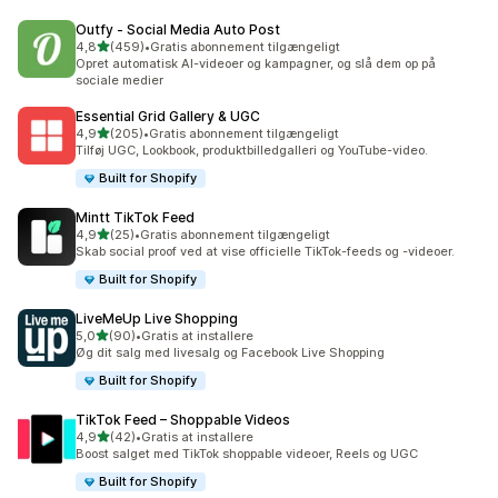
Outfy ‑ Social Media Auto Post
ud af 5 stjerner
4,8
(459)
•
Gratis abonnement tilgængeligt
459 anmeldelser i alt
Opret automatisk AI-videoer og kampagner, og slå dem op på
sociale medier
Essential Grid Gallery & UGC
ud af 5 stjerner
4,9
(205)
•
Gratis abonnement tilgængeligt
205 anmeldelser i alt
Tilføj UGC, Lookbook, produktbilledgalleri og YouTube-video.
Built for Shopify
Mintt TikTok Feed
ud af 5 stjerner
4,9
(25)
•
Gratis abonnement tilgængeligt
25 anmeldelser i alt
Skab social proof ved at vise officielle TikTok-feeds og -videoer.
Built for Shopify
LiveMeUp Live Shopping
ud af 5 stjerner
5,0
(90)
•
Gratis at installere
90 anmeldelser i alt
Øg dit salg med livesalg og Facebook Live Shopping
Built for Shopify
TikTok Feed – Shoppable Videos
ud af 5 stjerner
4,9
(42)
•
Gratis at installere
42 anmeldelser i alt
Boost salget med TikTok shoppable videoer, Reels og UGC
Built for Shopify