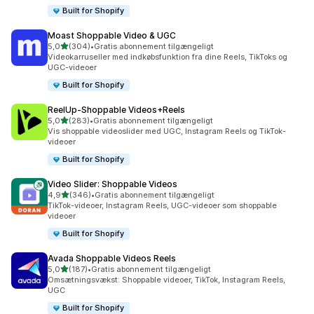
Built for Shopify
Moast Shoppable Video & UGC
ud af 5 stjerner
5,0
(304)
•
Gratis abonnement tilgængeligt
304 anmeldelser i alt
Videokarruseller med indkøbsfunktion fra dine Reels, TikToks og
UGC-videoer
Built for Shopify
ReelUp‑Shoppable Videos+Reels
ud af 5 stjerner
5,0
(283)
•
Gratis abonnement tilgængeligt
283 anmeldelser i alt
Vis shoppable videoslider med UGC, Instagram Reels og TikTok-
videoer
Built for Shopify
Video Slider: Shoppable Videos
ud af 5 stjerner
4,9
(346)
•
Gratis abonnement tilgængeligt
346 anmeldelser i alt
TikTok-videoer, Instagram Reels, UGC-videoer som shoppable
videoer
Built for Shopify
Avada Shoppable Videos Reels
ud af 5 stjerner
5,0
(187)
•
Gratis abonnement tilgængeligt
187 anmeldelser i alt
Omsætningsvækst: Shoppable videoer, TikTok, Instagram Reels,
UGC
Built for Shopify