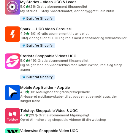
My Stories ‑ Video UGC & Leads
ud af 5 stjerner
5,0
(21)
•
Gratis abonnement tilgængeligt
21 anmeldelser i alt
My Stories – Story-videoformatet, der er bygget til din butik.
Built for Shopify
Spark — UGC Video Carousel
ud af 5 stjerner
4,9
(60)
•
Gratis abonnement tilgængeligt
60 anmeldelser i alt
Tilføj videogalleri til UGC og reels med videoslider og videoafspiller
Built for Shopify
Storista Shoppable Videos UGC
ud af 5 stjerner
5,0
(49)
•
Gratis abonnement tilgængeligt
49 anmeldelser i alt
Øg salget med en videosektion med købsfunktion, reels og Shop-
appen
Built for Shopify
Mobile App Builder ‑ Apptile
ud af 5 stjerner
4,9
(131)
•
Mulighed for gratis prøveperiode
131 anmeldelser i alt
AI-baseret mobilapp-skaber til at bygge native mobilapps, der
sælger mere
Tolstoy: Shoppable Video & UGC
ud af 5 stjerner
4,7
(237)
•
Gratis abonnement tilgængeligt
237 anmeldelser i alt
Opret AI-indhold og shoppable videoer til din webshop.
Videowise Shoppable Video UGC