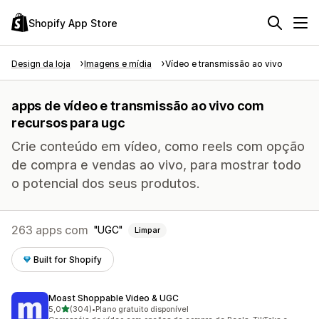
Shopify App Store
Design da loja
Imagens e mídia
Vídeo e transmissão ao vivo
apps de vídeo e transmissão ao vivo com
recursos para ugc
Crie conteúdo em vídeo, como reels com opção
de compra e vendas ao vivo, para mostrar todo
o potencial dos seus produtos.
263 apps com
UGC
Limpar
Built for Shopify
Moast Shoppable Video & UGC
de 5 estrelas
5,0
(304)
•
Plano gratuito disponível
304 avaliações ao todo