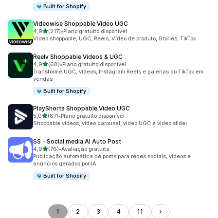
Built for Shopify
Videowise Shoppable Video UGC
de 5 estrelas
4,9
(217)
•
Plano gratuito disponível
217 avaliações ao todo
Vídeo shoppable, UGC, Reels, Vídeo de produto, Stories, TikTok
Reelv Shoppable Videos & UGC
de 5 estrelas
4,9
(68)
•
Plano gratuito disponível
68 avaliações ao todo
Transforme UGC, vídeos, Instagram Reels e galerias do TikTok em
vendas
Built for Shopify
PlayShorts Shoppable Video UGC
de 5 estrelas
5,0
(87)
•
Plano gratuito disponível
87 avaliações ao todo
Shoppable videos, video carousel, video UGC e video slider
SS ‑ Social media AI Auto Post
de 5 estrelas
4,9
(76)
•
Avaliação gratuita
76 avaliações ao todo
Publicação automática de posts para redes sociais, vídeos e
anúncios gerados por IA
Built for Shopify
1
2
3
4
11