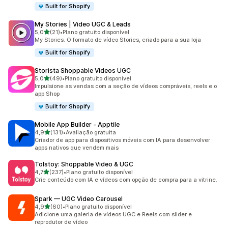
Built for Shopify
My Stories | Video UGC & Leads
de 5 estrelas
5,0
(21)
•
Plano gratuito disponível
21 avaliações ao todo
My Stories. O formato de vídeo Stories, criado para a sua loja
Built for Shopify
Storista Shoppable Videos UGC
de 5 estrelas
5,0
(49)
•
Plano gratuito disponível
49 avaliações ao todo
Impulsione as vendas com a seção de vídeos compráveis, reels e o
app Shop
Built for Shopify
Mobile App Builder ‑ Apptile
de 5 estrelas
4,9
(131)
•
Avaliação gratuita
131 avaliações ao todo
Criador de app para dispositivos móveis com IA para desenvolver
apps nativos que vendem mais
Tolstoy: Shoppable Video & UGC
de 5 estrelas
4,7
(237)
•
Plano gratuito disponível
237 avaliações ao todo
Crie conteúdo com IA e vídeos com opção de compra para a vitrine.
Spark — UGC Video Carousel
de 5 estrelas
4,9
(60)
•
Plano gratuito disponível
60 avaliações ao todo
Adicione uma galeria de vídeos UGC e Reels com slider e
reprodutor de vídeo