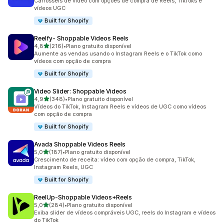
Carrosséis de vídeo com opções de compra de Reels, TikToks e
vídeos UGC
Built for Shopify
Reelfy‑ Shoppable Videos Reels
de 5 estrelas
4,8
(216)
•
Plano gratuito disponível
216 avaliações ao todo
Aumente as vendas usando o Instagram Reels e o TikTok como
vídeos com opção de compra
Built for Shopify
Video Slider: Shoppable Videos
de 5 estrelas
4,9
(348)
•
Plano gratuito disponível
348 avaliações ao todo
Vídeos do TikTok, Instagram Reels e vídeos de UGC como vídeos
com opção de compra
Built for Shopify
Avada Shoppable Videos Reels
de 5 estrelas
5,0
(187)
•
Plano gratuito disponível
187 avaliações ao todo
Crescimento de receita: vídeo com opção de compra, TikTok,
Instagram Reels, UGC
Built for Shopify
ReelUp‑Shoppable Videos+Reels
de 5 estrelas
5,0
(284)
•
Plano gratuito disponível
284 avaliações ao todo
Exiba slider de vídeos compráveis UGC, reels do Instagram e vídeos
do TikTok