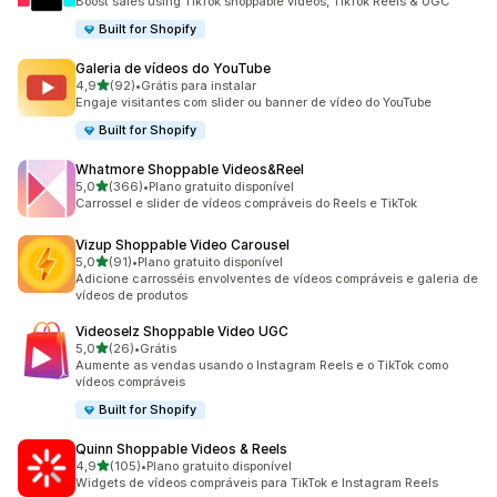
Boost sales using TikTok shoppable videos, TikTok Reels & UGC
Built for Shopify
Galeria de vídeos do YouTube
de 5 estrelas
4,9
(92)
•
Grátis para instalar
92 avaliações ao todo
Engaje visitantes com slider ou banner de vídeo do YouTube
Built for Shopify
Whatmore Shoppable Videos&Reel
de 5 estrelas
5,0
(366)
•
Plano gratuito disponível
366 avaliações ao todo
Carrossel e slider de vídeos compráveis do Reels e TikTok
Vizup Shoppable Video Carousel
de 5 estrelas
5,0
(91)
•
Plano gratuito disponível
91 avaliações ao todo
Adicione carrosséis envolventes de vídeos compráveis e galeria de
vídeos de produtos
Videoselz Shoppable Video UGC
de 5 estrelas
5,0
(26)
•
Grátis
26 avaliações ao todo
Aumente as vendas usando o Instagram Reels e o TikTok como
vídeos compráveis
Built for Shopify
Quinn Shoppable Videos & Reels
de 5 estrelas
4,9
(105)
•
Plano gratuito disponível
105 avaliações ao todo
Widgets de vídeos compráveis para TikTok e Instagram Reels