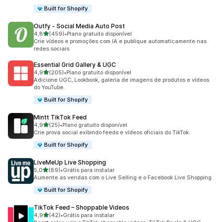
Built for Shopify
Outfy ‑ Social Media Auto Post
de 5 estrelas
4,8
(459)
•
Plano gratuito disponível
459 avaliações ao todo
Crie vídeos e promoções com IA e publique automaticamente nas
redes sociais
Essential Grid Gallery & UGC
de 5 estrelas
4,9
(205)
•
Plano gratuito disponível
205 avaliações ao todo
Adicione UGC, Lookbook, galeria de imagens de produtos e vídeos
do YouTube.
Built for Shopify
Mintt TikTok Feed
de 5 estrelas
4,9
(25)
•
Plano gratuito disponível
25 avaliações ao todo
Crie prova social exibindo feeds e vídeos oficiais do TikTok.
Built for Shopify
LiveMeUp Live Shopping
de 5 estrelas
5,0
(89)
•
Grátis para instalar
89 avaliações ao todo
Aumente as vendas com o Live Selling e o Facebook Live Shopping
Built for Shopify
TikTok Feed – Shoppable Videos
de 5 estrelas
4,9
(42)
•
Grátis para instalar
42 avaliações ao todo