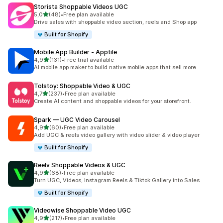
Storista Shoppable Videos UGC
5 yıldız üzerinden
5,0
(48)
•
Free plan available
toplam 48 değerlendirme
Drive sales with shoppable video section, reels and Shop app
Built for Shopify
Mobile App Builder ‑ Apptile
5 yıldız üzerinden
4,9
(131)
•
Free trial available
toplam 131 değerlendirme
AI mobile app maker to build native mobile apps that sell more
Tolstoy: Shoppable Video & UGC
5 yıldız üzerinden
4,7
(237)
•
Free plan available
toplam 237 değerlendirme
Create AI content and shoppable videos for your storefront.
Spark — UGC Video Carousel
5 yıldız üzerinden
4,9
(60)
•
Free plan available
toplam 60 değerlendirme
Add UGC & reels video gallery with video slider & video player
Built for Shopify
Reelv Shoppable Videos & UGC
5 yıldız üzerinden
4,9
(68)
•
Free plan available
toplam 68 değerlendirme
Turn UGC, Videos, Instagram Reels & Tiktok Gallery into Sales
Built for Shopify
Videowise Shoppable Video UGC
5 yıldız üzerinden
4,9
(217)
•
Free plan available
toplam 217 değerlendirme