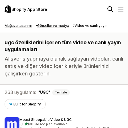
Shopify App Store
Mağaza tasarımı
Görseller ve medya
Video ve canlı yayın
ugc özelliklerini içeren tüm video ve canlı yayın
uygulamaları
Alışveriş yapmaya olanak sağlayan videolar, canlı
satış ve diğer video içerikleriyle ürünlerinizi
çalışırken gösterin.
263 uygulama:
UGC
Temizle
Built for Shopify
Moast Shoppable Video & UGC
5 yıldız üzerinden
5,0
(306)
•
Free plan available
toplam 306 değerlendirme