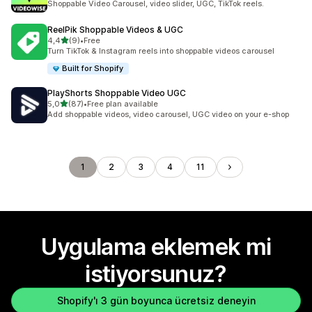
Shoppable Video Carousel, video slider, UGC, TikTok reels.
ReelPik Shoppable Videos & UGC
5 yıldız üzerinden
4,4
(9)
•
Free
toplam 9 değerlendirme
Turn TikTok & Instagram reels into shoppable videos carousel
Built for Shopify
PlayShorts Shoppable Video UGC
5 yıldız üzerinden
5,0
(87)
•
Free plan available
toplam 87 değerlendirme
Add shoppable videos, video carousel, UGC video on your e-shop
1
2
3
4
11
Uygulama eklemek mi
istiyorsunuz?
Shopify'ı 3 gün boyunca ücretsiz deneyin