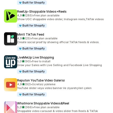
Built for Shopify
ReelUp‑Shoppable Videos+Reels
5 yıldız üzerinden
4,9
(285)
•
Free plan available
toplam 285 değerlendirme
Show UGC shoppable video slider, Instagram reels,TikTok videos
Built for Shopify
Mintt TikTok Feed
5 yıldız üzerinden
4,9
(25)
•
Free plan available
toplam 25 değerlendirme
Create social proof by showing official TikTok feeds & videos.
Built for Shopify
LiveMeUp Live Shopping
5 yıldız üzerinden
5,0
(90)
•
Free to install
toplam 90 değerlendirme
Grow your Sales with Live Selling and Facebook Live Shopping
Built for Shopify
Reputon YouTube Video Galerisi
5 yıldız üzerinden
4,9
(92)
•
Ücretsiz yükleme
toplam 92 değerlendirme
YouTube slider veya video banner ile ziyaretçileri çekin
Built for Shopify
Whatmore Shoppable Videos&Reel
5 yıldız üzerinden
5,0
(366)
•
Free plan available
toplam 366 değerlendirme
Shoppable video carousel & video slider from Reels & TikTok