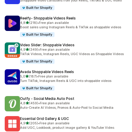
Shoppable video carousels from your Reels, TikToks & UGC video
Built for Shopify
Reelfy‑ Shoppable Videos Reels
5 yıldız üzerinden
4,8
(218)
•
Free plan available
toplam 218 değerlendirme
Boost sales using Instagram Reels & TikTok as shoppable videos
Built for Shopify
Video Slider: Shoppable Videos
5 yıldız üzerinden
4,9
(349)
•
Free plan available
toplam 349 değerlendirme
TikTok Videos, Instagram Reels, UGC Videos as Shoppable Videos
Built for Shopify
Avada Shoppable Videos Reels
5 yıldız üzerinden
5,0
(187)
•
Free plan available
toplam 187 değerlendirme
Turn TikTok, Instagram Reels & UGC into shoppable videos
Built for Shopify
Outfy ‑ Social Media Auto Post
5 yıldız üzerinden
4,8
(459)
•
Free plan available
toplam 459 değerlendirme
Auto-Create AI Videos, Promos & Auto-Post to Social Media
Essential Grid Gallery & UGC
5 yıldız üzerinden
4,9
(205)
•
Free plan available
toplam 205 değerlendirme
Add UGC, Lookbook, product image gallery & YouTube Video.