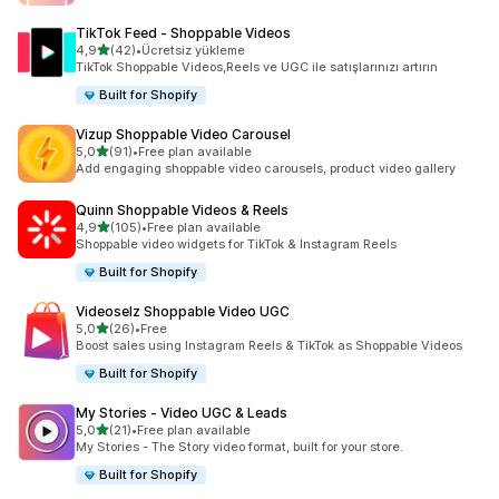
TikTok Feed ‑ Shoppable Videos
5 yıldız üzerinden
4,9
(42)
•
Ücretsiz yükleme
toplam 42 değerlendirme
TikTok Shoppable Videos,Reels ve UGC ile satışlarınızı artırın
Built for Shopify
Vizup Shoppable Video Carousel
5 yıldız üzerinden
5,0
(91)
•
Free plan available
toplam 91 değerlendirme
Add engaging shoppable video carousels, product video gallery
Quinn Shoppable Videos & Reels
5 yıldız üzerinden
4,9
(105)
•
Free plan available
toplam 105 değerlendirme
Shoppable video widgets for TikTok & Instagram Reels
Built for Shopify
Videoselz Shoppable Video UGC
5 yıldız üzerinden
5,0
(26)
•
Free
toplam 26 değerlendirme
Boost sales using Instagram Reels & TikTok as Shoppable Videos
Built for Shopify
My Stories ‑ Video UGC & Leads
5 yıldız üzerinden
5,0
(21)
•
Free plan available
toplam 21 değerlendirme
My Stories - The Story video format, built for your store.
Built for Shopify