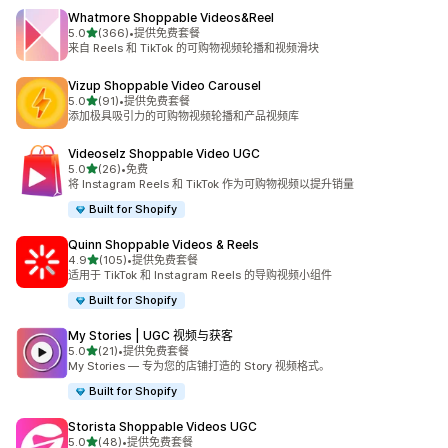
Whatmore Shoppable Videos&Reel
星（满分 5 星）
5.0
(366)
•
提供免费套餐
总共 366 条评论
来自 Reels 和 TikTok 的可购物视频轮播和视频滑块
Vizup Shoppable Video Carousel
星（满分 5 星）
5.0
(91)
•
提供免费套餐
总共 91 条评论
添加极具吸引力的可购物视频轮播和产品视频库
Videoselz Shoppable Video UGC
星（满分 5 星）
5.0
(26)
•
免费
总共 26 条评论
将 Instagram Reels 和 TikTok 作为可购物视频以提升销量
Built for Shopify
Quinn Shoppable Videos & Reels
星（满分 5 星）
4.9
(105)
•
提供免费套餐
总共 105 条评论
适用于 TikTok 和 Instagram Reels 的导购视频小组件
Built for Shopify
My Stories | UGC 视频与获客
星（满分 5 星）
5.0
(21)
•
提供免费套餐
总共 21 条评论
My Stories — 专为您的店铺打造的 Story 视频格式。
Built for Shopify
Storista Shoppable Videos UGC
星（满分 5 星）
5.0
(48)
•
提供免费套餐