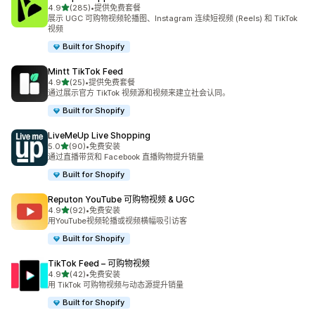
星（满分 5 星）
4.9
(285)
•
提供免费套餐
总共 285 条评论
展示 UGC 可购物视频轮播图、Instagram 连续短视频 (Reels) 和 TikTok
视频
Built for Shopify
Mintt TikTok Feed
星（满分 5 星）
4.9
(25)
•
提供免费套餐
总共 25 条评论
通过展示官方 TikTok 视频源和视频来建立社会认同。
Built for Shopify
LiveMeUp Live Shopping
星（满分 5 星）
5.0
(90)
•
免费安装
总共 90 条评论
通过直播带货和 Facebook 直播购物提升销量
Built for Shopify
Reputon YouTube 可购物视频 & UGC
星（满分 5 星）
4.9
(92)
•
免费安装
总共 92 条评论
用YouTube视频轮播或视频横幅吸引访客
Built for Shopify
TikTok Feed – 可购物视频
星（满分 5 星）
4.9
(42)
•
免费安装
总共 42 条评论
用 TikTok 可购物视频与动态源提升销量
Built for Shopify