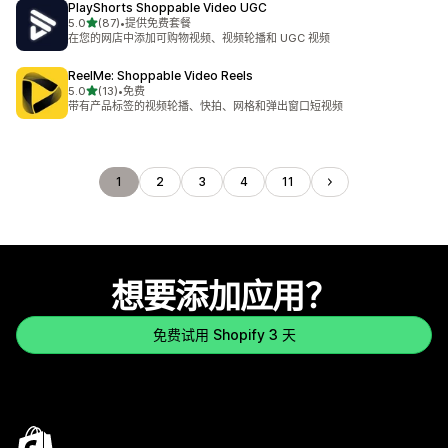
PlayShorts Shoppable Video UGC
星（满分 5 星）
5.0
(87)
•
提供免费套餐
总共 87 条评论
在您的网店中添加可购物视频、视频轮播和 UGC 视频
ReelMe: Shoppable Video Reels
星（满分 5 星）
5.0
(13)
•
免费
总共 13 条评论
带有产品标签的视频轮播、快拍、网格和弹出窗口短视频
1
2
3
4
11
想要添加应用？
免费试用 Shopify 3 天