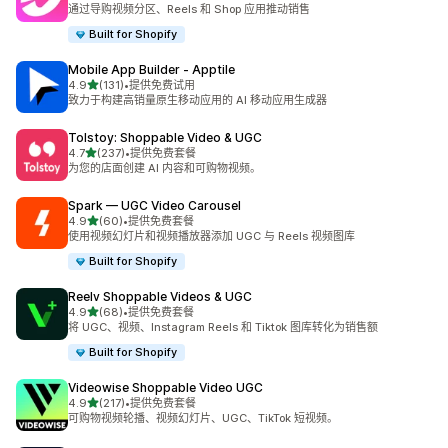
总共 48 条评论
通过导购视频分区、Reels 和 Shop 应用推动销售
Built for Shopify
Mobile App Builder ‑ Apptile
星（满分 5 星）
4.9
(131)
•
提供免费试用
总共 131 条评论
致力于构建高销量原生移动应用的 AI 移动应用生成器
Tolstoy: Shoppable Video & UGC
星（满分 5 星）
4.7
(237)
•
提供免费套餐
总共 237 条评论
为您的店面创建 AI 内容和可购物视频。
Spark — UGC Video Carousel
星（满分 5 星）
4.9
(60)
•
提供免费套餐
总共 60 条评论
使用视频幻灯片和视频播放器添加 UGC 与 Reels 视频图库
Built for Shopify
Reelv Shoppable Videos & UGC
星（满分 5 星）
4.9
(68)
•
提供免费套餐
总共 68 条评论
将 UGC、视频、Instagram Reels 和 Tiktok 图库转化为销售额
Built for Shopify
Videowise Shoppable Video UGC
星（满分 5 星）
4.9
(217)
•
提供免费套餐
总共 217 条评论
可购物视频轮播、视频幻灯片、UGC、TikTok 短视频。