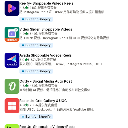
Reelfy‑ Shoppable Videos Reels
星（满分 5 星）
4.8
(216)
•
提供免费套餐
总共 216 条评论
将 Instagram Reels 和 TikTok 用作可购物视频以提升销售额
Built for Shopify
Video Slider: Shoppable Videos
星（满分 5 星）
4.9
(349)
•
提供免费套餐
总共 349 条评论
将 TikTok 视频、Instagram Reels 和 UGC 视频转化为导购视频
Built for Shopify
Avada Shoppable Videos Reels
星（满分 5 星）
5.0
(187)
•
提供免费套餐
总共 187 条评论
收入增长：可购物视频、TikTok、Instagram Reels、UGC
Built for Shopify
Outfy ‑ Social Media Auto Post
星（满分 5 星）
4.8
(459)
•
提供免费套餐
总共 459 条评论
自动创建 AI 视频、促销信息并自动发布到社交媒体
Essential Grid Gallery & UGC
星（满分 5 星）
4.9
(205)
•
提供免费套餐
总共 205 条评论
添加 UGC、Lookbook、产品图片库和 YouTube 视频。
Built for Shopify
ReelUp‑Shoppable Videos+Reels