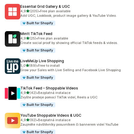
Essential Grid Gallery & UGC
z 5 hvězd
4,9
(205)
•
Free plan available
Celkový počet recenzí: 205
Add UGC, Lookbook, product image gallery & YouTube Video.
Built for Shopify
Mintt TikTok Feed
z 5 hvězd
4,9
(25)
•
Free plan available
Celkový počet recenzí: 25
Create social proof by showing official TikTok feeds & videos.
Built for Shopify
LiveMeUp Live Shopping
z 5 hvězd
5,0
(89)
•
Free to install
Celkový počet recenzí: 89
Grow your Sales with Live Selling and Facebook Live Shopping
Built for Shopify
TikTok Feed – Shoppable Videos
z 5 hvězd
4,9
(42)
•
Bezplatná instalace
Celkový počet recenzí: 42
Zvyšte prodeje pomocí TikTok videí, Reels a UGC
Built for Shopify
YouTube Shoppable Videos & UGC
z 5 hvězd
4,9
(92)
•
Bezplatná instalace
Celkový počet recenzí: 92
Zaujměte návštěvníky posuvníkem či bannerem videí YouTube
Built for Shopify