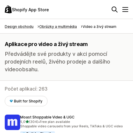
Shopify App Store
Design obchodu
Obrázky a multimédia
Video a živý stream
Aplikace pro video a živý stream
Předvádějte své produkty v akci pomocí
prodejních reelů, živého prodeje a dalšího
videoobsahu.
Počet aplikací: 263
Built for Shopify
Moast Shoppable Video & UGC
z 5 hvězd
5,0
(304)
•
Free plan available
Celkový počet recenzí: 304
Shoppable video carousels from your Reels, TikToks & UGC video