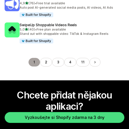
z 5 hvězd
4,9
(76)
•
Free trial available
Celkový počet recenzí: 76
Auto post AI-generated social media posts, AI videos, AI Ads
Built for Shopify
SwipeUp Shoppable Videos Reels
z 5 hvězd
5,0
(40)
•
Free plan available
Celkový počet recenzí: 40
Stand out with shoppable video: TikTok & Instagram Reels
Built for Shopify
1
2
3
4
11
Chcete přidat nějakou
aplikaci?
Vyzkoušejte si Shopify zdarma na 3 dny