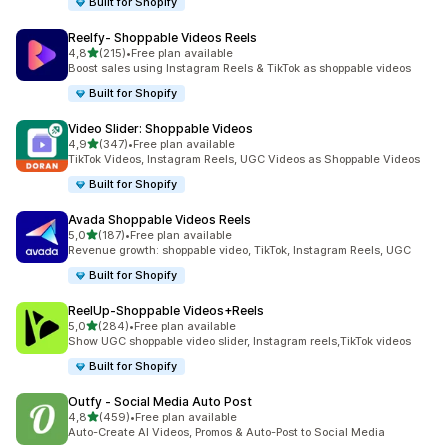
Built for Shopify
Reelfy‑ Shoppable Videos Reels
z 5 hvězd
4,8
(215)
•
Free plan available
Celkový počet recenzí: 215
Boost sales using Instagram Reels & TikTok as shoppable videos
Built for Shopify
Video Slider: Shoppable Videos
z 5 hvězd
4,9
(347)
•
Free plan available
Celkový počet recenzí: 347
TikTok Videos, Instagram Reels, UGC Videos as Shoppable Videos
Built for Shopify
Avada Shoppable Videos Reels
z 5 hvězd
5,0
(187)
•
Free plan available
Celkový počet recenzí: 187
Revenue growth: shoppable video, TikTok, Instagram Reels, UGC
Built for Shopify
ReelUp‑Shoppable Videos+Reels
z 5 hvězd
5,0
(284)
•
Free plan available
Celkový počet recenzí: 284
Show UGC shoppable video slider, Instagram reels,TikTok videos
Built for Shopify
Outfy ‑ Social Media Auto Post
z 5 hvězd
4,8
(459)
•
Free plan available
Celkový počet recenzí: 459
Auto-Create AI Videos, Promos & Auto-Post to Social Media