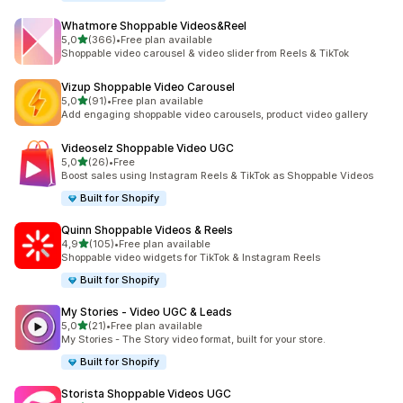
Whatmore Shoppable Videos&Reel
z 5 hvězd
5,0
(366)
•
Free plan available
Celkový počet recenzí: 366
Shoppable video carousel & video slider from Reels & TikTok
Vizup Shoppable Video Carousel
z 5 hvězd
5,0
(91)
•
Free plan available
Celkový počet recenzí: 91
Add engaging shoppable video carousels, product video gallery
Videoselz Shoppable Video UGC
z 5 hvězd
5,0
(26)
•
Free
Celkový počet recenzí: 26
Boost sales using Instagram Reels & TikTok as Shoppable Videos
Built for Shopify
Quinn Shoppable Videos & Reels
z 5 hvězd
4,9
(105)
•
Free plan available
Celkový počet recenzí: 105
Shoppable video widgets for TikTok & Instagram Reels
Built for Shopify
My Stories ‑ Video UGC & Leads
z 5 hvězd
5,0
(21)
•
Free plan available
Celkový počet recenzí: 21
My Stories - The Story video format, built for your store.
Built for Shopify
Storista Shoppable Videos UGC