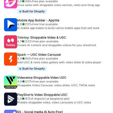
z 5 hvězd
5,0
(49)
•
Free plan available
Celkový počet recenzí: 49
Drive sales with shoppable video section, reels and Shop app
Built for Shopify
Mobile App Builder ‑ Apptile
z 5 hvězd
4,9
(131)
•
Free trial available
Celkový počet recenzí: 131
AI mobile app maker to build native mobile apps that sell more
Tolstoy: Shoppable Video & UGC
z 5 hvězd
4,7
(237)
•
Free plan available
Celkový počet recenzí: 237
Create AI content and shoppable videos for your storefront.
Spark — UGC Video Carousel
z 5 hvězd
4,9
(60)
•
Free plan available
Celkový počet recenzí: 60
Add UGC & reels video gallery with video slider & video player
Built for Shopify
Videowise Shoppable Video UGC
z 5 hvězd
4,9
(217)
•
Free plan available
Celkový počet recenzí: 217
Shoppable Video Carousel, video slider, UGC, TikTok reels.
PlayShorts Video Shoppable UGC
z 5 hvězd
5,0
(87)
•
K dispozici je bezplatný plán
Celkový počet recenzí: 87
Přidejte shoppable videa, video carousely a UGC videa
SS ‑ Social media AI Auto Post