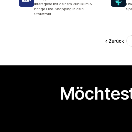
1 Rezensionen insgesamt
1 R
Interagiere mit deinem Publikum &
Liv
bringe Live-Shopping in dein
Spa
Storefront
Zurück
Möchtest