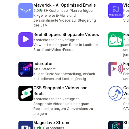
Maverick ‑ AI Optimized Emails
Vi
von 5 Sternen
5,0
(8)
•
Kostenloser Plan verfügbar
Kos
8 Rezensionen insgesamt
KI-generierte E-Mails und
Pro
personalisierte Videos zur Steigerung
Vid
des LTV
Reel Shopper: Shoppable Videos
Fo
Kostenloser Plan verfügbar
5,0
1 R
Verwandle Instagram Reels in kaufbare
Las
Storefront-Video-Feeds.
und
jem
adcreator
Fo
Ab $5/Monat
Kos
KI-gestützte Videoerstellung, einfach
Ech
zu bedienen und kostengünstig
und
CSS Shoppable Videos and
Co
Reels
Vi
Kostenloser Plan verfügbar
5,0
1 R
Shoppable Videos und Instagram-
Sho
Reels einbetten, um Conversions zu
CTA
steigern
Magic Live Stream
St
von 5 Sternen
1,0
(1)
•
Kostenlos
5,0