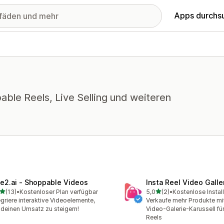
Apps durchs
able Reels, Live Selling und weiteren
ve2.ai ‑ Shoppable Videos
Insta Reel Video Galle
von 5 Sternen
von 5 Sternen
(13)
•
Kostenloser Plan verfügbar
5,0
(2)
•
Kostenlose Instal
Rezensionen insgesamt
2 Rezensionen insgesamt
egriere interaktive Videoelemente,
Verkaufe mehr Produkte mi
deinen Umsatz zu steigern!
Video-Galerie-Karussell fü
Reels