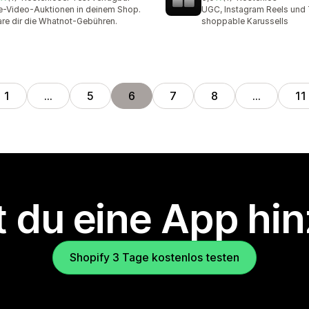
ezensionen insgesamt
1 Rezensionen insgesamt
e-Video-Auktionen in deinem Shop.
UGC, Instagram Reels und 
re dir die Whatnot-Gebühren.
shoppable Karussells
1
…
5
6
7
8
…
11
 du eine App hi
Shopify 3 Tage kostenlos testen