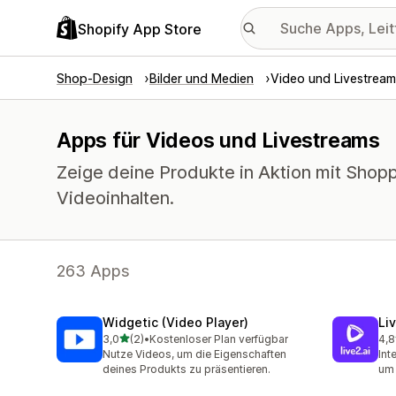
Shopify App Store
Shop-Design
Bilder und Medien
Video und Livestream
Apps für Videos und Livestreams
Zeige deine Produkte in Aktion mit Shopp
Videoinhalten.
263 Apps
Widgetic (Video Player)
Li
von 5 Sternen
3,0
(2)
•
Kostenloser Plan verfügbar
4,8
2 Rezensionen insgesamt
13 
Nutze Videos, um die Eigenschaften
Int
deines Produkts zu präsentieren.
um 