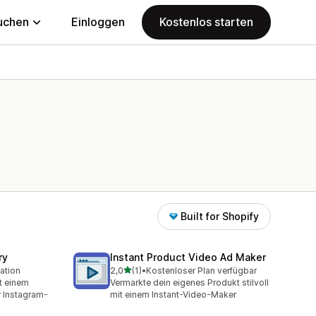
uchen
Einloggen
Kostenlos starten
Built for Shopify
ry
Instant Product Video Ad Maker
von 5 Sternen
lation
2,0
(1)
•
Kostenloser Plan verfügbar
1 Rezensionen insgesamt
t einem
Vermarkte dein eigenes Produkt stilvoll
r Instagram-
mit einem Instant-Video-Maker