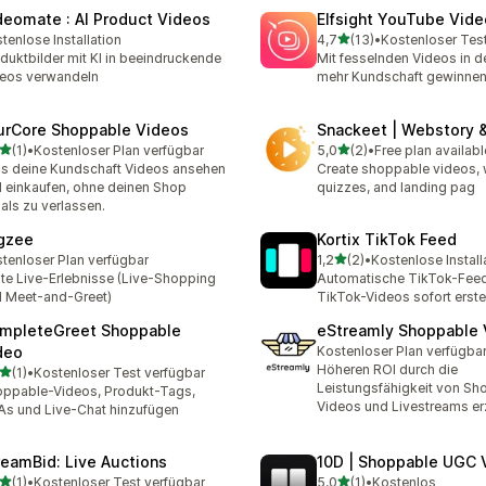
deomate : AI Product Videos
Elfsight YouTube Vide
von 5 Sternen
tenlose Installation
4,7
(13)
•
Kostenloser Tes
13 Rezensionen insgesamt
duktbilder mit KI in beeindruckende
Mit fesselnden Videos in 
eos verwandeln
mehr Kundschaft gewinnen
urCore Shoppable Videos
Snackeet | Webstory 
von 5 Sternen
von 5 Sternen
(1)
•
Kostenloser Plan verfügbar
5,0
(2)
•
Free plan availabl
ezensionen insgesamt
2 Rezensionen insgesamt
s deine Kundschaft Videos ansehen
Create shoppable videos, 
 einkaufen, ohne deinen Shop
quizzes, and landing pag
als zu verlassen.
gzee
Kortix TikTok Feed
von 5 Sternen
tenloser Plan verfügbar
1,2
(2)
•
Kostenlose Install
2 Rezensionen insgesamt
te Live-Erlebnisse (Live-Shopping
Automatische TikTok-Feed
 Meet-and-Greet)
TikTok-Videos sofort erste
mpleteGreet Shoppable
eStreamly Shoppable 
deo
Kostenloser Plan verfügba
Höheren ROI durch die
von 5 Sternen
(1)
•
Kostenloser Test verfügbar
ezensionen insgesamt
Leistungsfähigkeit von Sh
ppable-Videos, Produkt-Tags,
Videos und Livestreams er
s und Live-Chat hinzufügen
reamBid: Live Auctions
10D | Shoppable UGC 
von 5 Sternen
von 5 Sternen
(1)
•
Kostenloser Test verfügbar
5,0
(1)
•
Kostenlos