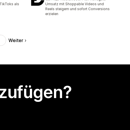
2 Rezensionen insgesamt
TikToks als
Umsatz mit Shoppable Videos und
Reels steigern und sofort Conversions
erzielen
Weiter
nzufügen?