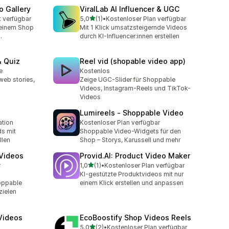
o Gallery
ViralLab AI Influencer & UGC
von 5 Sternen
t verfügbar
5,0
(1)
•
Kostenloser Plan verfügbar
1 Rezensionen insgesamt
deinem Shop
Mit 1 Klick umsatzsteigernde Videos
.
durch KI-Influencer:innen erstellen
& Quiz
Reel vid (shopable video app)
e
Kostenlos
web stories,
Zeige UGC-Slider für Shoppable
Videos, Instagram-Reels und TikTok-
Videos
Lumireels ‑ Shoppable Video
ation
Kostenloser Plan verfügbar
s mit
Shoppable Video-Widgets für den
llen
Shop – Storys, Karussell und mehr
Videos
Provid.AI: Product Video Maker
von 5 Sternen
r
1,0
(1)
•
Kostenloser Plan verfügbar
1 Rezensionen insgesamt
KI-gestützte Produktvideos mit nur
oppable
einem Klick erstellen und anpassen
zielen
Videos
EcoBoostify Shop Videos Reels
von 5 Sternen
5,0
(2)
•
Kostenloser Plan verfügbar