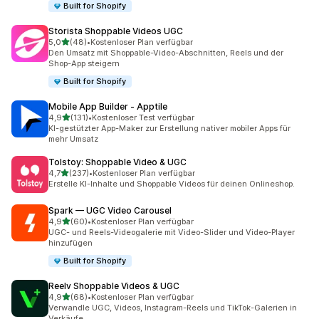
Built for Shopify
Storista Shoppable Videos UGC
von 5 Sternen
5,0
(48)
•
Kostenloser Plan verfügbar
48 Rezensionen insgesamt
Den Umsatz mit Shoppable-Video-Abschnitten, Reels und der
Shop-App steigern
Built for Shopify
Mobile App Builder ‑ Apptile
von 5 Sternen
4,9
(131)
•
Kostenloser Test verfügbar
131 Rezensionen insgesamt
KI-gestützter App-Maker zur Erstellung nativer mobiler Apps für
mehr Umsatz
Tolstoy: Shoppable Video & UGC
von 5 Sternen
4,7
(237)
•
Kostenloser Plan verfügbar
237 Rezensionen insgesamt
Erstelle KI-Inhalte und Shoppable Videos für deinen Onlineshop.
Spark — UGC Video Carousel
von 5 Sternen
4,9
(60)
•
Kostenloser Plan verfügbar
60 Rezensionen insgesamt
UGC- und Reels-Videogalerie mit Video-Slider und Video-Player
hinzufügen
Built for Shopify
Reelv Shoppable Videos & UGC
von 5 Sternen
4,9
(68)
•
Kostenloser Plan verfügbar
68 Rezensionen insgesamt
Verwandle UGC, Videos, Instagram-Reels und TikTok-Galerien in
Verkäufe