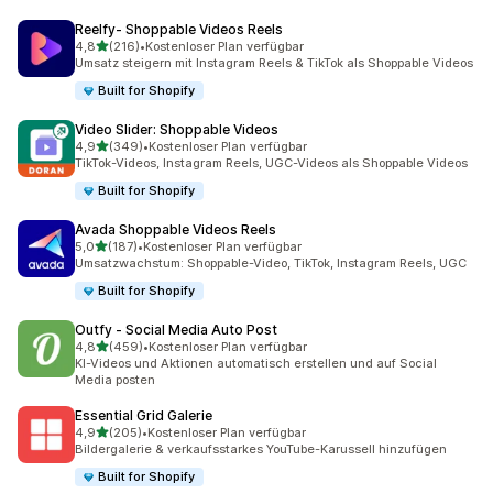
Reelfy‑ Shoppable Videos Reels
von 5 Sternen
4,8
(216)
•
Kostenloser Plan verfügbar
216 Rezensionen insgesamt
Umsatz steigern mit Instagram Reels & TikTok als Shoppable Videos
Built for Shopify
Video Slider: Shoppable Videos
von 5 Sternen
4,9
(349)
•
Kostenloser Plan verfügbar
349 Rezensionen insgesamt
TikTok-Videos, Instagram Reels, UGC-Videos als Shoppable Videos
Built for Shopify
Avada Shoppable Videos Reels
von 5 Sternen
5,0
(187)
•
Kostenloser Plan verfügbar
187 Rezensionen insgesamt
Umsatzwachstum: Shoppable-Video, TikTok, Instagram Reels, UGC
Built for Shopify
Outfy ‑ Social Media Auto Post
von 5 Sternen
4,8
(459)
•
Kostenloser Plan verfügbar
459 Rezensionen insgesamt
KI-Videos und Aktionen automatisch erstellen und auf Social
Media posten
Essential Grid Galerie
von 5 Sternen
4,9
(205)
•
Kostenloser Plan verfügbar
205 Rezensionen insgesamt
Bildergalerie & verkaufsstarkes YouTube-Karussell hinzufügen
Built for Shopify