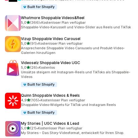
Built for Shopify
Whatmore Shoppable Videos&Reel
von 5 Sternen
5,0
(366)
•
Kostenloser Plan verfügbar
366 Rezensionen insgesamt
Shoppable-Video-Karussell und Video-Slider aus Reels und TikTok
Vizup Shoppable Video Carousel
von 5 Sternen
5,0
(91)
•
Kostenloser Plan verfügbar
91 Rezensionen insgesamt
Ansprechende Shoppable Video Carousels und Produkt-Video-
Galerien hinzufügen
Videoselz Shoppable Video UGC
von 5 Sternen
5,0
(26)
•
Kostenlos
26 Rezensionen insgesamt
Umsätze steigern mit Instagram-Reels und TikToks als Shoppable-
Videos
Built for Shopify
Quinn Shoppable Videos & Reels
von 5 Sternen
4,9
(105)
•
Kostenloser Plan verfügbar
105 Rezensionen insgesamt
Shoppable-Video-Widgets für TikTok und Instagram Reels
Built for Shopify
My Stories | UGC Videos & Lead
von 5 Sternen
5,0
(21)
•
Kostenloser Plan verfügbar
21 Rezensionen insgesamt
My Stories – Das Story-Videoformat, entwickelt für Ihren Shop.