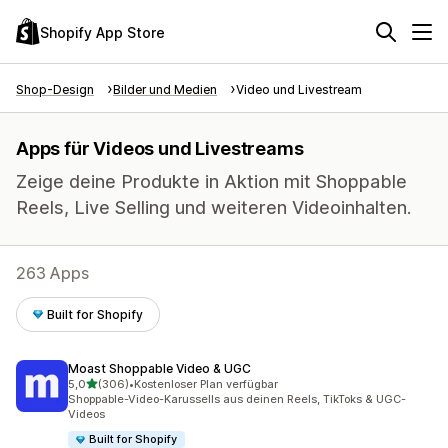
Shopify App Store
Shop-Design
Bilder und Medien
Video und Livestream
Apps für Videos und Livestreams
Zeige deine Produkte in Aktion mit Shoppable
Reels, Live Selling und weiteren Videoinhalten.
263 Apps
Built for Shopify
Moast Shoppable Video & UGC
von 5 Sternen
5,0
(306)
•
Kostenloser Plan verfügbar
306 Rezensionen insgesamt
Shoppable-Video-Karussells aus deinen Reels, TikToks & UGC-
Videos
Built for Shopify