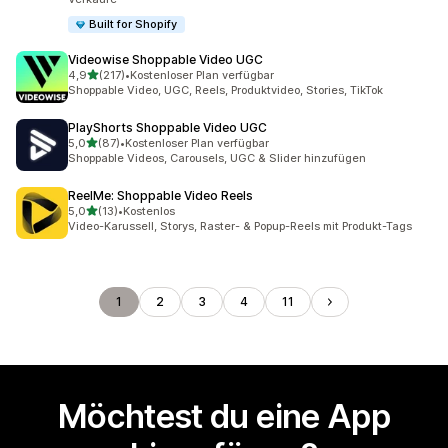
Built for Shopify
Videowise Shoppable Video UGC
von 5 Sternen
4,9
(217)
•
Kostenloser Plan verfügbar
217 Rezensionen insgesamt
Shoppable Video, UGC, Reels, Produktvideo, Stories, TikTok
PlayShorts Shoppable Video UGC
von 5 Sternen
5,0
(87)
•
Kostenloser Plan verfügbar
87 Rezensionen insgesamt
Shoppable Videos, Carousels, UGC & Slider hinzufügen
ReelMe: Shoppable Video Reels
von 5 Sternen
5,0
(13)
•
Kostenlos
13 Rezensionen insgesamt
Video-Karussell, Storys, Raster- & Popup-Reels mit Produkt-Tags
1
2
3
4
11
Möchtest du eine App