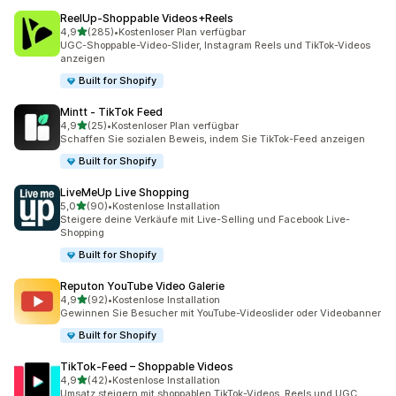
ReelUp‑Shoppable Videos+Reels
von 5 Sternen
4,9
(285)
•
Kostenloser Plan verfügbar
285 Rezensionen insgesamt
UGC-Shoppable-Video-Slider, Instagram Reels und TikTok-Videos
anzeigen
Built for Shopify
Mintt ‑ TikTok Feed
von 5 Sternen
4,9
(25)
•
Kostenloser Plan verfügbar
25 Rezensionen insgesamt
Schaffen Sie sozialen Beweis, indem Sie TikTok-Feed anzeigen
Built for Shopify
LiveMeUp Live Shopping
von 5 Sternen
5,0
(90)
•
Kostenlose Installation
90 Rezensionen insgesamt
Steigere deine Verkäufe mit Live-Selling und Facebook Live-
Shopping
Built for Shopify
Reputon YouTube Video Galerie
von 5 Sternen
4,9
(92)
•
Kostenlose Installation
92 Rezensionen insgesamt
Gewinnen Sie Besucher mit YouTube-Videoslider oder Videobanner
Built for Shopify
TikTok‑Feed – Shoppable Videos
von 5 Sternen
4,9
(42)
•
Kostenlose Installation
42 Rezensionen insgesamt
Umsatz steigern mit shoppablen TikTok-Videos, Reels und UGC