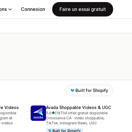
ions
Connexion
Faire un essai gratuit
Built for Shopify
le Videos
Avada Shoppable Videos & UGC
étoile(s) sur 5
 disponible
5,0
(187)
•
Forfait gratuit disponible
187 avis au total
gram et
Croissance CA : vidéo shoppable,
 vidéos
TikTok, Instagram Reels, UGC
Built for Shopify