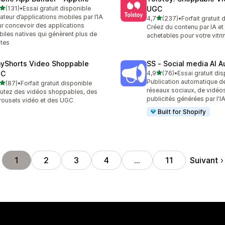
étoile(s) sur 5
(131)
•
Essai gratuit disponible
UGC
 avis au total
ateur d’applications mobiles par l’IA
étoile(s) sur 5
4,7
(237)
•
Forfait gratuit
237 avis au total
r concevoir des applications
Créez du contenu par IA et
iles natives qui génèrent plus de
achetables pour votre vitri
tes
ayShorts Video Shoppable
SS ‑ Social media AI A
étoile(s) sur 5
GC
4,9
(76)
•
Essai gratuit di
76 avis au total
Publication automatique d
étoile(s) sur 5
(87)
•
Forfait gratuit disponible
avis au total
réseaux sociaux, de vidéos
utez des vidéos shoppables, des
publicités générées par l'I
rousels vidéo et des UGC
Built for Shopify
Suivant
1
2
3
4
…
11