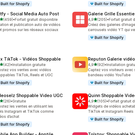
Built for Shopify
Built for Shopify
tfy ‑ Social Media Auto Post
Galerie Grille Essentie
étoile(s) sur 5
étoile(s) sur 5
(459)
•
Forfait gratuit disponible
4,9
(205)
•
Forfait gratuit
 avis au total
205 avis au total
ation et publication auto de vidéos
Créez des galeries d’image
et promos sur les réseaux sociaux
carrousels vidéo YT qui v
Built for Shopify
ux TikTok ‑ Vidéos Shoppable
Reputon Galerie vidé
étoile(s) sur 5
étoile(s) sur 5
(42)
•
Installation gratuite
4,9
(92)
•
Installation gratu
avis au total
92 avis au total
stez vos ventes avec vidéos
Captez vos visiteurs avec 
ppables TikTok, Reels et UGC
bandeau vidéo YouTube
Built for Shopify
Built for Shopify
deoselz Shoppable Video UGC
Quinn Shoppable Vide
étoile(s) sur 5
étoile(s) sur 5
(26)
•
Gratuite
4,9
(105)
•
Forfait gratuit 
avis au total
105 avis au total
stez les ventes en utilisant les
Widgets de vidéos acheta
ls Instagram et TikTok comme
TikTok et Instagram Reels
éos d’achat
Built for Shopify
Built for Shopify
bile App Builder ‑ Apptile
Tolstoy: Shoppable V