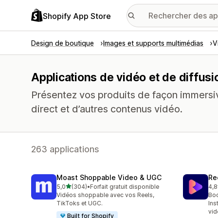
Shopify App Store
Design de boutique
Images et supports multimédias
V
Applications de vidéo et de diffusi
Présentez vos produits de façon immersi
direct et d’autres contenus vidéo.
263 applications
Moast Shoppable Video & UGC
Re
étoile(s) sur 5
5,0
(304)
•
Forfait gratuit disponible
4,8
304 avis au total
215
Vidéos shoppable avec vos Reels,
Boo
TikToks et UGC.
Ins
vid
Built for Shopify