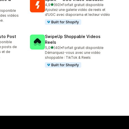
étoile(s) sur 5
4,9
(60)
•
Forfait gratuit disponible
60 avis au total
Ajoutez une galerie vidéo de reels et
 disponible
d’UGC avec diaporama et lecteur vidéo
 des vidéos
ne.
Built for Shopify
uto Post
SwipeUp Shoppable Videos
sponible
Reels
e posts de
étoile(s) sur 5
5,0
(40)
•
Forfait gratuit disponible
40 avis au total
 et de
Démarquez-vous avec une vidéo
A
shoppable : TikTok & Reels
Built for Shopify