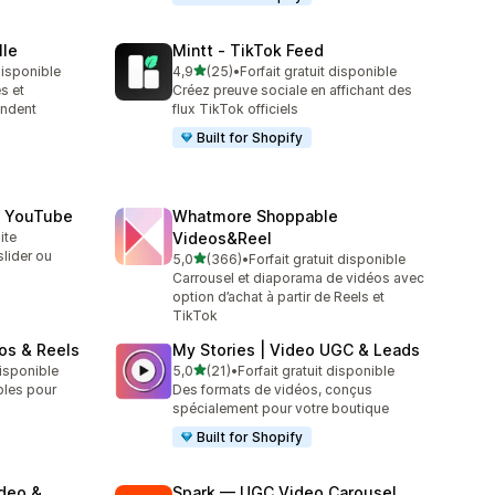
lle
Mintt ‑ TikTok Feed
étoile(s) sur 5
 disponible
4,9
(25)
•
Forfait gratuit disponible
25 avis au total
s et
Créez preuve sociale en affichant des
endent
flux TikTok officiels
Built for Shopify
o YouTube
Whatmore Shoppable
ite
Videos&Reel
slider ou
étoile(s) sur 5
5,0
(366)
•
Forfait gratuit disponible
366 avis au total
Carrousel et diaporama de vidéos avec
option d’achat à partir de Reels et
TikTok
os & Reels
My Stories | Video UGC & Leads
étoile(s) sur 5
disponible
5,0
(21)
•
Forfait gratuit disponible
21 avis au total
bles pour
Des formats de vidéos, conçus
spécialement pour votre boutique
Built for Shopify
ideo &
Spark — UGC Video Carousel