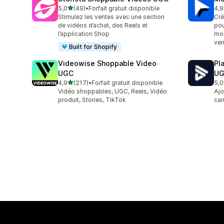
étoile(s) sur 5
5,0
(49)
•
Forfait gratuit disponible
4,9
49 avis au total
131
Stimulez les ventes avec une section
Cré
de vidéos d’achat, des Reels et
pou
l’application Shop
mob
ven
Built for Shopify
Videowise Shoppable Video
Pl
UGC
U
étoile(s) sur 5
4,9
(217)
•
Forfait gratuit disponible
5,0
217 avis au total
87 
Vidéo shoppables, UGC, Reels, Vidéo
Ajo
produit, Stories, TikTok
car