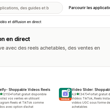
Parcourir les applicat
idéo et diffusion en direct
on en direct
ve avec des reels achetables, des ventes en
elfy‑ Shoppable Videos Reels
Video Slider: Shoppab
étoile(s) sur 5
étoile(s) sur 5
(215)
•
Forfait gratuit disponible
4,9
(347)
•
Forfait gratuit
 avis au total
347 avis au total
stez vos ventes en utilisant
Vidéos TikTok, Reels Insta
tagram Reels et TikTok comme
vidéos UGC sous forme de
éos avec option d’achat
achetables