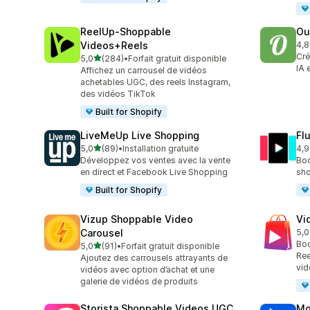
ReelUp‑Shoppable
Ou
Videos+Reels
4,8
459
Cré
étoile(s) sur 5
5,0
(284)
•
Forfait gratuit disponible
284 avis au total
IA 
Affichez un carrousel de vidéos
achetables UGC, des reels Instagram,
des vidéos TikTok
Built for Shopify
LiveMeUp Live Shopping
Fl
étoile(s) sur 5
5,0
(89)
•
Installation gratuite
4,9
89 avis au total
42 
Développez vos ventes avec la vente
Boo
en direct et Facebook Live Shopping
sho
Built for Shopify
Vizup Shoppable Video
Vi
Carousel
5,0
26 
Boo
étoile(s) sur 5
5,0
(91)
•
Forfait gratuit disponible
91 avis au total
Ree
Ajoutez des carrousels attrayants de
vid
vidéos avec option d’achat et une
galerie de vidéos de produits
Storista Shoppable Videos UGC
Mo