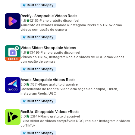
Built for Shopify
Reelfy‑ Shoppable Videos Reels
de 5 estrelas
4,8
(216)
•
Plano gratuito disponível
216 avaliações ao todo
Aumente as vendas usando o Instagram Reels e o TikTok como
vídeos com opção de compra
Built for Shopify
Video Slider: Shoppable Videos
de 5 estrelas
4,9
(349)
•
Plano gratuito disponível
349 avaliações ao todo
Vídeos do TikTok, Instagram Reels e vídeos de UGC como vídeos
com opção de compra
Built for Shopify
Avada Shoppable Videos Reels
de 5 estrelas
5,0
(187)
•
Plano gratuito disponível
187 avaliações ao todo
Crescimento de receita: vídeo com opção de compra, TikTok,
Instagram Reels, UGC
Built for Shopify
ReelUp‑Shoppable Videos+Reels
de 5 estrelas
5,0
(284)
•
Plano gratuito disponível
284 avaliações ao todo
Exiba slider de vídeos compráveis UGC, reels do Instagram e vídeos
do TikTok
Built for Shopify