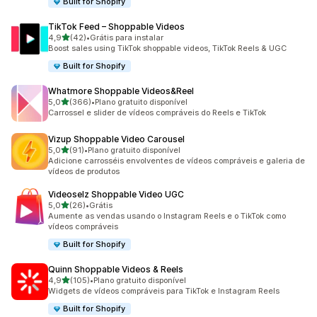
Built for Shopify
TikTok Feed – Shoppable Videos
de 5 estrelas
4,9
(42)
•
Grátis para instalar
42 avaliações ao todo
Boost sales using TikTok shoppable videos, TikTok Reels & UGC
Built for Shopify
Whatmore Shoppable Videos&Reel
de 5 estrelas
5,0
(366)
•
Plano gratuito disponível
366 avaliações ao todo
Carrossel e slider de vídeos compráveis do Reels e TikTok
Vizup Shoppable Video Carousel
de 5 estrelas
5,0
(91)
•
Plano gratuito disponível
91 avaliações ao todo
Adicione carrosséis envolventes de vídeos compráveis e galeria de
vídeos de produtos
Videoselz Shoppable Video UGC
de 5 estrelas
5,0
(26)
•
Grátis
26 avaliações ao todo
Aumente as vendas usando o Instagram Reels e o TikTok como
vídeos compráveis
Built for Shopify
Quinn Shoppable Videos & Reels
de 5 estrelas
4,9
(105)
•
Plano gratuito disponível
105 avaliações ao todo
Widgets de vídeos compráveis para TikTok e Instagram Reels
Built for Shopify