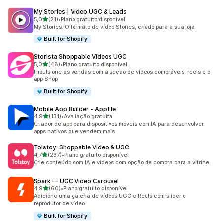
My Stories | Video UGC & Leads
de 5 estrelas
5,0
(21)
•
Plano gratuito disponível
21 avaliações ao todo
My Stories. O formato de vídeo Stories, criado para a sua loja
Built for Shopify
Storista Shoppable Videos UGC
de 5 estrelas
5,0
(48)
•
Plano gratuito disponível
48 avaliações ao todo
Impulsione as vendas com a seção de vídeos compráveis, reels e o
app Shop
Built for Shopify
Mobile App Builder ‑ Apptile
de 5 estrelas
4,9
(131)
•
Avaliação gratuita
131 avaliações ao todo
Criador de app para dispositivos móveis com IA para desenvolver
apps nativos que vendem mais
Tolstoy: Shoppable Video & UGC
de 5 estrelas
4,7
(237)
•
Plano gratuito disponível
237 avaliações ao todo
Crie conteúdo com IA e vídeos com opção de compra para a vitrine.
Spark — UGC Video Carousel
de 5 estrelas
4,9
(60)
•
Plano gratuito disponível
60 avaliações ao todo
Adicione uma galeria de vídeos UGC e Reels com slider e
reprodutor de vídeo
Built for Shopify