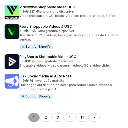
Videowise Shoppable Video UGC
de 5 estrelas
4,9
(217)
•
Plano gratuito disponível
217 avaliações ao todo
Vídeo shoppable, UGC, Reels, Vídeo de produto, Stories, TikTok
Reelv Shoppable Videos & UGC
de 5 estrelas
4,9
(68)
•
Plano gratuito disponível
68 avaliações ao todo
Transforme UGC, vídeos, Instagram Reels e galerias do TikTok em
vendas
Built for Shopify
PlayShorts Shoppable Video UGC
de 5 estrelas
5,0
(87)
•
Plano gratuito disponível
87 avaliações ao todo
Shoppable videos, video carousel, video UGC e video slider
SS ‑ Social media AI Auto Post
de 5 estrelas
4,9
(76)
•
Avaliação gratuita
76 avaliações ao todo
Publicação automática de posts para redes sociais, vídeos e
anúncios gerados por IA
Built for Shopify
1
2
3
4
11