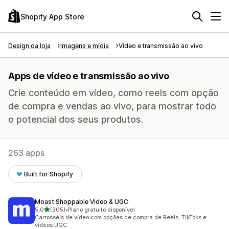
Shopify App Store
Design da loja
Imagens e mídia
Vídeo e transmissão ao vivo
Apps de vídeo e transmissão ao vivo
Crie conteúdo em vídeo, como reels com opção
de compra e vendas ao vivo, para mostrar todo
o potencial dos seus produtos.
263 apps
Built for Shopify
Moast Shoppable Video & UGC
de 5 estrelas
5,0
(305)
•
Plano gratuito disponível
305 avaliações ao todo
Carrosséis de vídeo com opções de compra de Reels, TikToks e
vídeos UGC