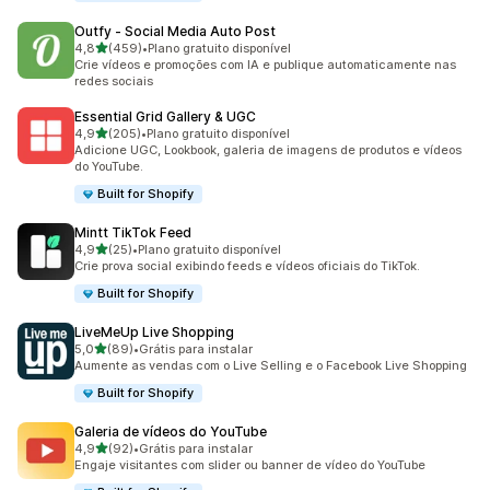
Outfy ‑ Social Media Auto Post
de 5 estrelas
4,8
(459)
•
Plano gratuito disponível
459 avaliações ao todo
Crie vídeos e promoções com IA e publique automaticamente nas
redes sociais
Essential Grid Gallery & UGC
de 5 estrelas
4,9
(205)
•
Plano gratuito disponível
205 avaliações ao todo
Adicione UGC, Lookbook, galeria de imagens de produtos e vídeos
do YouTube.
Built for Shopify
Mintt TikTok Feed
de 5 estrelas
4,9
(25)
•
Plano gratuito disponível
25 avaliações ao todo
Crie prova social exibindo feeds e vídeos oficiais do TikTok.
Built for Shopify
LiveMeUp Live Shopping
de 5 estrelas
5,0
(89)
•
Grátis para instalar
89 avaliações ao todo
Aumente as vendas com o Live Selling e o Facebook Live Shopping
Built for Shopify
Galeria de vídeos do YouTube
de 5 estrelas
4,9
(92)
•
Grátis para instalar
92 avaliações ao todo
Engaje visitantes com slider ou banner de vídeo do YouTube