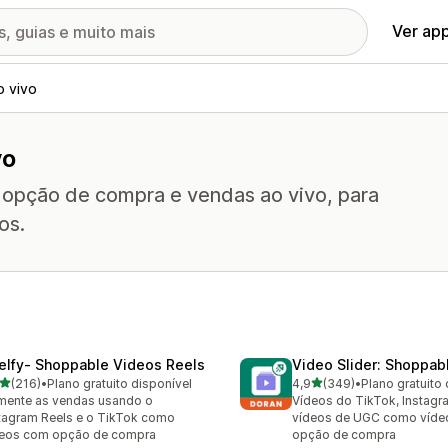
Ver ap
o vivo
vo
 opção de compra e vendas ao vivo, para
os.
elfy‑ Shoppable Videos Reels
Video Slider: Shoppab
de 5 estrelas
de 5 estrelas
(216)
•
Plano gratuito disponível
4,9
(349)
•
Plano gratuito 
 avaliações ao todo
349 avaliações ao todo
ente as vendas usando o
Vídeos do TikTok, Instagr
tagram Reels e o TikTok como
vídeos de UGC como víd
deos com opção de compra
opção de compra