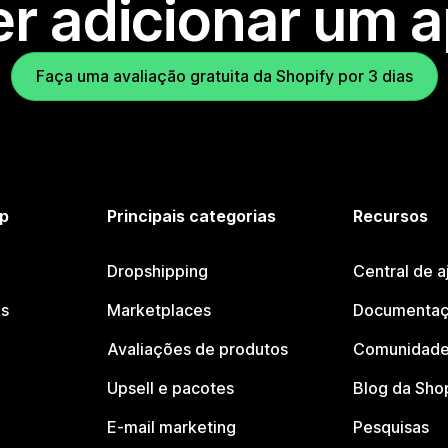
r adicionar um 
Faça uma avaliação gratuita da Shopify por 3 dias
p
Principais categorias
Recursos
Dropshipping
Central de a
os
Marketplaces
Documentaç
Avaliações de produtos
Comunidade
Upsell e pacotes
Blog da Sho
E-mail marketing
Pesquisas