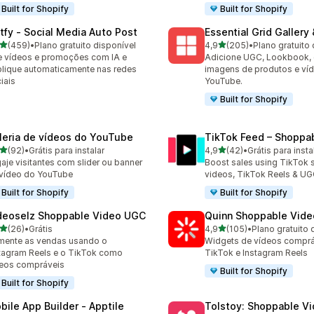
Built for Shopify
Built for Shopify
tfy ‑ Social Media Auto Post
Essential Grid Gallery
de 5 estrelas
de 5 estrelas
(459)
•
Plano gratuito disponível
4,9
(205)
•
Plano gratuito 
 avaliações ao todo
205 avaliações ao todo
e vídeos e promoções com IA e
Adicione UGC, Lookbook, g
lique automaticamente nas redes
imagens de produtos e ví
iais
YouTube.
Built for Shopify
leria de vídeos do YouTube
TikTok Feed – Shoppa
de 5 estrelas
de 5 estrelas
(92)
•
Grátis para instalar
4,9
(42)
•
Grátis para insta
avaliações ao todo
42 avaliações ao todo
aje visitantes com slider ou banner
Boost sales using TikTok
vídeo do YouTube
videos, TikTok Reels & U
Built for Shopify
Built for Shopify
deoselz Shoppable Video UGC
Quinn Shoppable Vide
de 5 estrelas
de 5 estrelas
(26)
•
Grátis
4,9
(105)
•
Plano gratuito 
avaliações ao todo
105 avaliações ao todo
ente as vendas usando o
Widgets de vídeos comprá
tagram Reels e o TikTok como
TikTok e Instagram Reels
eos compráveis
Built for Shopify
Built for Shopify
bile App Builder ‑ Apptile
Tolstoy: Shoppable V