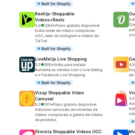
Built for Shopify
ReelUp‑Shoppable
Ou
Videos+Reels
4,8
459
Cri
de 5 estrelas
5,0
(284)
•
Plano gratuito disponível
284 avaliações ao todo
pub
Exiba slider de vídeos compráveis
soc
UGC, reels do Instagram e vídeos do
TikTok
Built for Shopify
LiveMeUp Live Shopping
Ga
de 5 estrelas
5,0
(89)
•
Grátis para instalar
4,9
89 avaliações ao todo
92 
Aumente as vendas com o Live Selling
Eng
e o Facebook Live Shopping
de 
Built for Shopify
Vizup Shoppable Video
Vi
Carousel
5,0
26 
Aum
de 5 estrelas
5,0
(91)
•
Plano gratuito disponível
91 avaliações ao todo
Ins
Adicione carrosséis envolventes de
víd
vídeos compráveis e galeria de vídeos
de produtos
Storista Shoppable Videos UGC
Mo