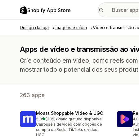
Shopify App Store
Design da loja
Imagens e mídia
Vídeo e transmissão a
Apps de vídeo e transmissão ao vi
Crie conteúdo em vídeo, como reels com
mostrar todo o potencial dos seus produt
263 apps
Moast Shoppable Video & UGC
Re
de 5 estrelas
5,0
(305)
•
Plano gratuito disponível
4,8
305 avaliações ao todo
216
Carrosséis de vídeo com opções de
Aum
compra de Reels, TikToks e vídeos
Ins
UGC
ví