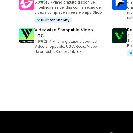
de 5 estrelas
5,0
(48)
•
Plano gratuito disponível
4,9
48 avaliações ao todo
131
Impulsione as vendas com a seção de
Cri
vídeos compráveis, reels e o app Shop
móv
nat
Built for Shopify
Videowise Shoppable Video
Re
UGC
4,9
68 
Tra
de 5 estrelas
4,9
(217)
•
Plano gratuito disponível
217 avaliações ao todo
Ree
Vídeo shoppable, UGC, Reels, Vídeo
de produto, Stories, TikTok