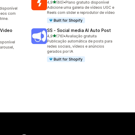
de 5 estrelas
4,9
(60)
•
Plano gratuito disponível
60 avaliações ao todo
Adicione uma galeria de vídeos UGC e
disponível
Reels com slider e reprodutor de vídeo
ídeos com
rine.
Built for Shopify
 Video
SS ‑ Social media AI Auto Post
de 5 estrelas
4,9
(76)
•
Avaliação gratuita
76 avaliações ao todo
Publicação automática de posts para
isponível
redes sociais, vídeos e anúncios
arousel,
gerados por IA
Built for Shopify