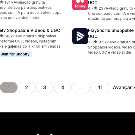
de 5 estrelas
(131)
•
Avaliação gratuita
UGC
 avaliações ao todo
ador de app para dispositivos
de 5 estrelas
4,7
(237)
•
Plano gratuito 
237 avaliações ao todo
eis com IA para desenvolver apps
Crie conteúdo com IA e v
ivos que vendem mais
opção de compra para a vit
elv Shoppable Videos & UGC
PlayShorts Shoppable
de 5 estrelas
(68)
•
Plano gratuito disponível
UGC
avaliações ao todo
nsforme UGC, vídeos, Instagram
de 5 estrelas
5,0
(87)
•
Plano gratuito d
87 avaliações ao todo
ls e galerias do TikTok em vendas
Shoppable videos, video c
video UGC e video slider
Built for Shopify
Avançar
1
2
3
4
…
11