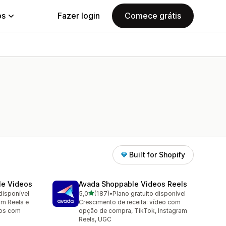
ps
Fazer login
Comece grátis
Built for Shopify
le Videos
Avada Shoppable Videos Reels
de 5 estrelas
disponível
5,0
(187)
•
Plano gratuito disponível
187 avaliações ao todo
am Reels e
Crescimento de receita: vídeo com
eos com
opção de compra, TikTok, Instagram
Reels, UGC