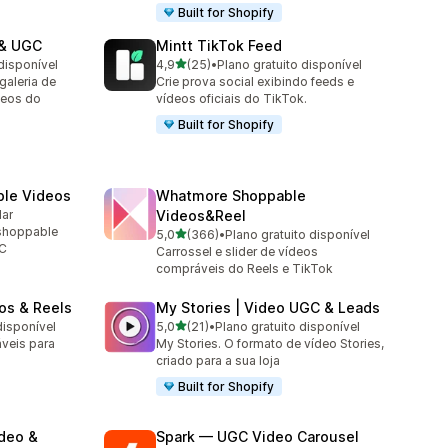
Built for Shopify
 & UGC
Mintt TikTok Feed
de 5 estrelas
disponível
4,9
(25)
•
Plano gratuito disponível
25 avaliações ao todo
aleria de
Crie prova social exibindo feeds e
deos do
vídeos oficiais do TikTok.
Built for Shopify
ble Videos
Whatmore Shoppable
lar
Videos&Reel
 shoppable
de 5 estrelas
5,0
(366)
•
Plano gratuito disponível
366 avaliações ao todo
GC
Carrossel e slider de vídeos
compráveis do Reels e TikTok
os & Reels
My Stories | Video UGC & Leads
de 5 estrelas
disponível
5,0
(21)
•
Plano gratuito disponível
21 avaliações ao todo
veis para
My Stories. O formato de vídeo Stories,
criado para a sua loja
Built for Shopify
ideo &
Spark — UGC Video Carousel