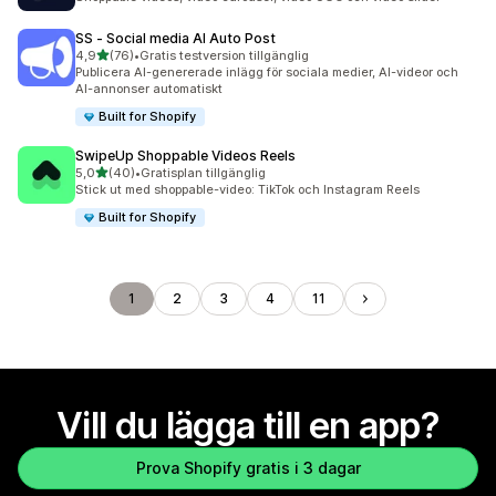
SS ‑ Social media AI Auto Post
av 5 stjärnor
4,9
(76)
•
Gratis testversion tillgänglig
76 recensioner totalt
Publicera AI-genererade inlägg för sociala medier, AI-videor och
AI-annonser automatiskt
Built for Shopify
SwipeUp Shoppable Videos Reels
av 5 stjärnor
5,0
(40)
•
Gratisplan tillgänglig
40 recensioner totalt
Stick ut med shoppable-video: TikTok och Instagram Reels
Built for Shopify
1
2
3
4
11
Vill du lägga till en app?
Prova Shopify gratis i 3 dagar