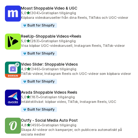
Moast Shoppable Video & UGC
av 5 stjärnor
5,0
(304)
•
Gratisplan tillgänglig
304 recensioner totalt
Köpbara videokaruseller från dina Reels, TikToks och UGC-videor
Built for Shopify
ReelUp‑Shoppable Videos+Reels
av 5 stjärnor
5,0
(283)
•
Gratisplan tillgänglig
283 recensioner totalt
Visa köpbar UGC-videokarusell, Instagram Reels, TikTok-videor
Built for Shopify
Video Slider: Shoppable Videos
av 5 stjärnor
4,9
(346)
•
Gratisplan tillgänglig
346 recensioner totalt
TikTok-videor, Instagram Reels och UGC-videor som köpbara videor
Built for Shopify
Avada Shoppable Videos Reels
av 5 stjärnor
5,0
(187)
•
Gratisplan tillgänglig
187 recensioner totalt
Intäktstillväxt: köpbar video, TikTok, Instagram Reels, UGC
Built for Shopify
Outfy ‑ Social Media Auto Post
av 5 stjärnor
4,8
(459)
•
Gratisplan tillgänglig
459 recensioner totalt
Skapa AI-videor och kampanjer, och publicera automatiskt på
sociala medier