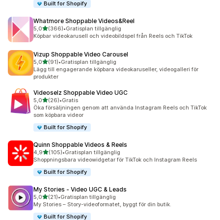
Built for Shopify
Whatmore Shoppable Videos&Reel
av 5 stjärnor
5,0
(366)
•
Gratisplan tillgänglig
366 recensioner totalt
Köpbar videokarusell och videobildspel från Reels och TikTok
Vizup Shoppable Video Carousel
av 5 stjärnor
5,0
(91)
•
Gratisplan tillgänglig
91 recensioner totalt
Lägg till engagerande köpbara videokaruseller, videogalleri för
produkter
Videoselz Shoppable Video UGC
av 5 stjärnor
5,0
(26)
•
Gratis
26 recensioner totalt
Öka försäljningen genom att använda Instagram Reels och TikTok
som köpbara videor
Built for Shopify
Quinn Shoppable Videos & Reels
av 5 stjärnor
4,9
(105)
•
Gratisplan tillgänglig
105 recensioner totalt
Shoppningsbara videowidgetar för TikTok och Instagram Reels
Built for Shopify
My Stories ‑ Video UGC & Leads
av 5 stjärnor
5,0
(21)
•
Gratisplan tillgänglig
21 recensioner totalt
My Stories – Story-videoformatet, byggt för din butik.
Built for Shopify