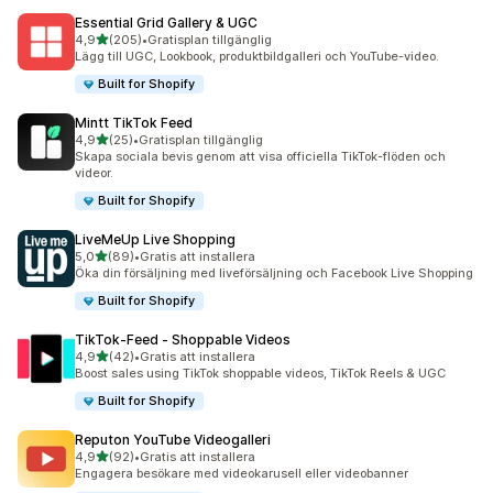
Essential Grid Gallery & UGC
av 5 stjärnor
4,9
(205)
•
Gratisplan tillgänglig
205 recensioner totalt
Lägg till UGC, Lookbook, produktbildgalleri och YouTube-video.
Built for Shopify
Mintt TikTok Feed
av 5 stjärnor
4,9
(25)
•
Gratisplan tillgänglig
25 recensioner totalt
Skapa sociala bevis genom att visa officiella TikTok-flöden och
videor.
Built for Shopify
LiveMeUp Live Shopping
av 5 stjärnor
5,0
(89)
•
Gratis att installera
89 recensioner totalt
Öka din försäljning med liveförsäljning och Facebook Live Shopping
Built for Shopify
TikTok‑Feed ‑ Shoppable Videos
av 5 stjärnor
4,9
(42)
•
Gratis att installera
42 recensioner totalt
Boost sales using TikTok shoppable videos, TikTok Reels & UGC
Built for Shopify
Reputon YouTube Videogalleri
av 5 stjärnor
4,9
(92)
•
Gratis att installera
92 recensioner totalt
Engagera besökare med videokarusell eller videobanner