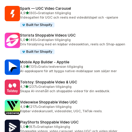
Spark — UGC Video Carousel
av 5 stjärnor
4,9
(60)
•
Gratisplan tillgänglig
60 recensioner totalt
Videogalleri för UGC och reels med videobildspel och -spelare
Built for Shopify
Storista Shoppable Videos UGC
av 5 stjärnor
5,0
(49)
•
Gratisplan tillgänglig
49 recensioner totalt
Driv försäljning med en köpbar videosektion, reels och Shop-appen
Built for Shopify
Mobile App Builder ‑ Apptile
av 5 stjärnor
4,9
(131)
•
Gratis testversion tillgänglig
131 recensioner totalt
AI-appskapare för att bygga native-mobilappar som säljer mer
Tolstoy: Shoppable Video & UGC
av 5 stjärnor
4,7
(237)
•
Gratisplan tillgänglig
237 recensioner totalt
Skapa AI-innehåll och shoppable-videor för din webbutik.
Videowise Shoppable Video UGC
av 5 stjärnor
4,9
(217)
•
Gratisplan tillgänglig
217 recensioner totalt
Köpbar videokarusell, videoslider, UGC, TikTok-reels.
PlayShorts Shoppable Video UGC
av 5 stjärnor
5,0
(87)
•
Gratisplan tillgänglig
87 recensioner totalt
Shoppable videos, video carousel, video UGC och video slider