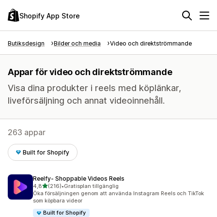
Shopify App Store
Butiksdesign
Bilder och media
Video och direktströmmande
Appar för video och direktströmmande
Visa dina produkter i reels med köplänkar,
liveförsäljning och annat videoinnehåll.
263 appar
Built for Shopify
Reelfy‑ Shoppable Videos Reels
av 5 stjärnor
4,8
(216)
•
Gratisplan tillgänglig
216 recensioner totalt
Öka försäljningen genom att använda Instagram Reels och TikTok
som köpbara videor
Built for Shopify