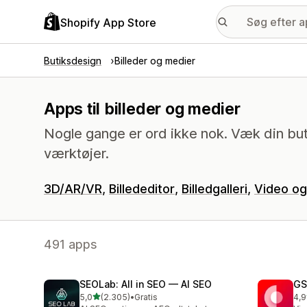
Shopify App Store
Butiksdesign
Billeder og medier
Apps til billeder og medier
Nogle gange er ord ikke nok. Væk din butik
værktøjer.
3D/AR/VR
Billededitor
Billedgalleri
Video og
491 apps
SEOLab: All in SEO — AI SEO
GS
ud af 5 stjerner
5,0
(2.305)
•
Gratis
4,9
2305 anmeldelser i alt
206