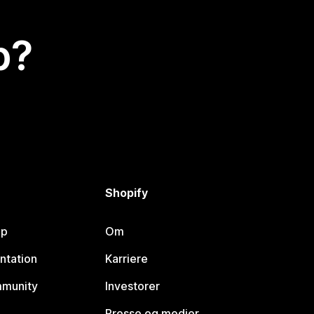
p?
Shopify
lp
Om
ntation
Karriere
mmunity
Investorer
Presse og medier