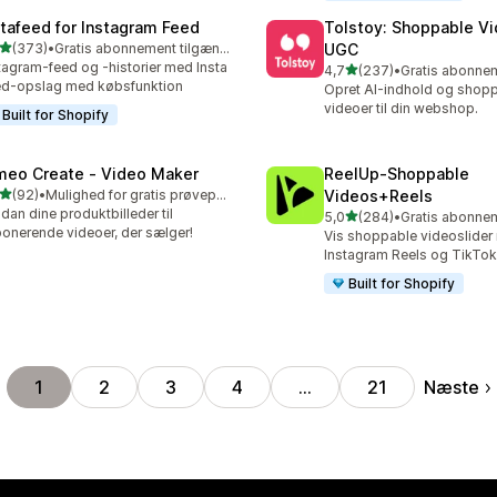
stafeed for Instagram Feed
Tolstoy: Shoppable V
ud af 5 stjerner
(373)
•
Gratis abonnement tilgængeligt
UGC
 anmeldelser i alt
tagram-feed og -historier med Insta
ud af 5 stjerner
4,7
(237)
•
237 anmeldelser i alt
d-opslag med købsfunktion
Opret AI-indhold og shop
videoer til din webshop.
Built for Shopify
meo Create ‑ Video Maker
ReelUp‑Shoppable
ud af 5 stjerner
(92)
•
Mulighed for gratis prøveperiode
Videos+Reels
anmeldelser i alt
an dine produktbilleder til
ud af 5 stjerner
5,0
(284)
•
284 anmeldelser i alt
onerende videoer, der sælger!
Vis shoppable videoslide
Instagram Reels og TikTok
Built for Shopify
Næste
1
2
3
4
…
21