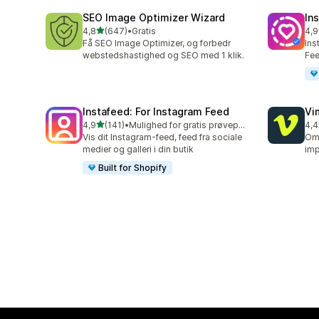
SEO Image Optimizer Wizard
In
ud af 5 stjerner
4,8
(647)
•
Gratis
4,9
647 anmeldelser i alt
373
Få SEO Image Optimizer, og forbedr
Ins
webstedshastighed og SEO med 1 klik.
Fee
Instafeed: For Instagram Feed
Vi
ud af 5 stjerner
4,9
(141)
•
Mulighed for gratis prøveperiode
4,4
141 anmeldelser i alt
92 
Vis dit Instagram-feed, feed fra sociale
Omd
medier og galleri i din butik
imp
Built for Shopify