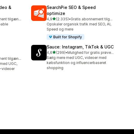
ideo &
SearchPie SEO & Speed
optimize
ud af 5 stjerner
Gratis abonnement tilgængeligt
4,9
(2.335)
•
Gratis abonnement tilgængeligt
2335 anmeldelser i alt
pable
Opskaler organisk trafik med SEO, AI,
Speed og mere
Built for Shopify
Sauce: Instagram, TikTok & UGC
ud af 5 stjerner
4,6
(299)
•
Mulighed for gratis prøveperiode
299 anmeldelser i alt
Sælg mere med UGC, videoer med
Gratis abonnement tilgængeligt
købsfunktion og influencerbaseret
r med UGC,
shopping
-videoer