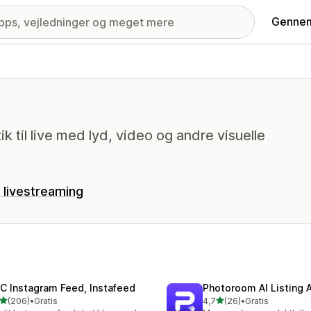
Gennem
 til live med lyd, video og andre visuelle
 livestreaming
C Instagram Feed, Instafeed
Photoroom AI Listing 
ud af 5 stjerner
ud af 5 stjerner
(206)
•
Gratis
4,7
(26)
•
Gratis
 anmeldelser i alt
26 anmeldelser i alt