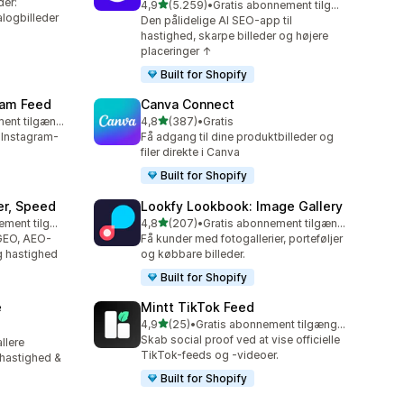
der:
ud af 5 stjerner
4,9
(5.259)
•
Gratis abonnement tilgængeligt
5259 anmeldelser i alt
logbilleder
Den pålidelige AI SEO-app til
hastighed, skarpe billeder og højere
placeringer ↑
Built for Shopify
ram Feed
Canva Connect
ud af 5 stjerner
Gratis abonnement tilgængeligt
4,8
(387)
•
Gratis
387 anmeldelser i alt
 Instagram-
Få adgang til dine produktbilleder og
filer direkte i Canva
Built for Shopify
er, Speed
Lookfy Lookbook: Image Gallery
ud af 5 stjerner
Gratis abonnement tilgængeligt
4,8
(207)
•
Gratis abonnement tilgængeligt
207 anmeldelser i alt
 GEO, AEO-
Få kunder med fotogallerier, porteføljer
g hastighed
og købbare billeder.
Built for Shopify
e
Mintt TikTok Feed
ud af 5 stjerner
4,9
(25)
•
Gratis abonnement tilgængeligt
25 anmeldelser i alt
Skab social proof ved at vise officielle
allere
TikTok-feeds og -videoer.
ehastighed &
Built for Shopify