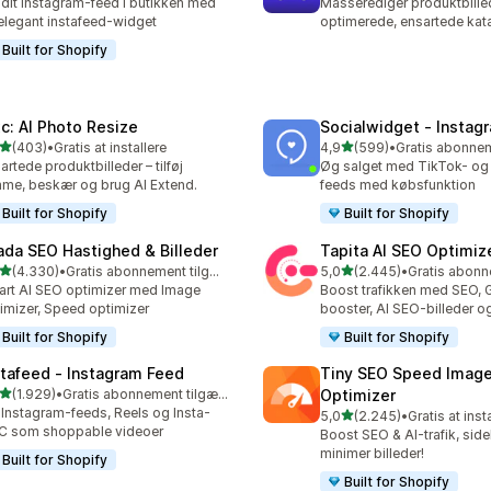
 dit Instagram-feed i butikken med
Masserediger produktbille
elegant instafeed-widget
optimerede, ensartede kata
Built for Shopify
xc: AI Photo Resize
Socialwidget ‑ Instag
ud af 5 stjerner
ud af 5 stjerner
(403)
•
Gratis at installere
4,9
(599)
•
 anmeldelser i alt
599 anmeldelser i alt
artede produktbilleder – tilføj
Øg salget med TikTok- og
me, beskær og brug AI Extend.
feeds med købsfunktion
Built for Shopify
Built for Shopify
ada SEO Hastighed & Billeder
Tapita AI SEO Optimiz
ud af 5 stjerner
ud af 5 stjerner
(4.330)
•
Gratis abonnement tilgængeligt
5,0
(2.445)
•
0 anmeldelser i alt
2445 anmeldelser i alt
rt AI SEO optimizer med Image
Boost trafikken med SEO,
imizer, Speed optimizer
booster, AI SEO-billeder o
Built for Shopify
Built for Shopify
stafeed ‑ Instagram Feed
Tiny SEO Speed Imag
ud af 5 stjerner
(1.929)
•
Gratis abonnement tilgængeligt
Optimizer
9 anmeldelser i alt
 Instagram-feeds, Reels og Insta-
ud af 5 stjerner
5,0
(2.245)
•
Gratis at inst
2245 anmeldelser i alt
C som shoppable videoer
Boost SEO & AI-trafik, sid
minimer billeder!
Built for Shopify
Built for Shopify