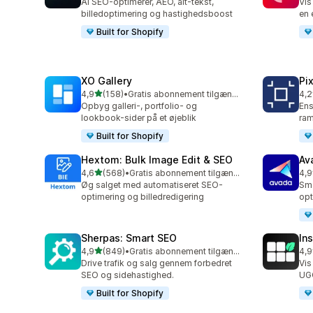
AI SEO-optimerer, AEO, alt-tekst,
Vis
billedoptimering og hastighedsboost
en 
Built for Shopify
XO Gallery
Pi
ud af 5 stjerner
4,9
(158)
•
Gratis abonnement tilgængeligt
4,2
158 anmeldelser i alt
403
Opbyg galleri-, portfolio- og
Ens
lookbook-sider på et øjeblik
ram
Built for Shopify
Hextom: Bulk Image Edit & SEO
Av
ud af 5 stjerner
4,6
(568)
•
Gratis abonnement tilgængeligt
4,9
568 anmeldelser i alt
433
Øg salget med automatiseret SEO-
Sma
optimering og billedredigering
opt
Sherpas: Smart SEO
In
ud af 5 stjerner
4,9
(849)
•
Gratis abonnement tilgængeligt
4,9
849 anmeldelser i alt
192
Drive trafik og salg gennem forbedret
Vis
SEO og sidehastighed.
UG
Built for Shopify