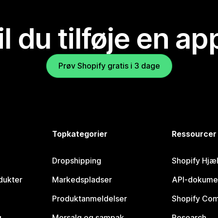
il du tilføje en ap
Prøv Shopify gratis i 3 dage
Topkategorier
Ressourcer
Dropshipping
Shopify Hjæ
dukter
Markedspladser
API-dokume
Produktanmeldelser
Shopify Co
g
Mersalg og sampak
Research