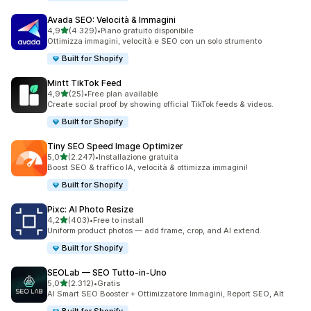
Avada SEO: Velocità & Immagini
stelle su 5
4,9
(4.329)
•
Piano gratuito disponibile
4329 recensioni totali
Ottimizza immagini, velocità e SEO con un solo strumento
Built for Shopify
Mintt TikTok Feed
stelle su 5
4,9
(25)
•
Free plan available
25 recensioni totali
Create social proof by showing official TikTok feeds & videos.
Built for Shopify
Tiny SEO Speed Image Optimizer
stelle su 5
5,0
(2.247)
•
Installazione gratuita
2247 recensioni totali
Boost SEO & traffico IA, velocità & ottimizza immagini!
Built for Shopify
Pixc: AI Photo Resize
stelle su 5
4,2
(403)
•
Free to install
403 recensioni totali
Uniform product photos — add frame, crop, and AI extend.
Built for Shopify
SEOLab — SEO Tutto‑in‑Uno
stelle su 5
5,0
(2.312)
•
Gratis
2312 recensioni totali
AI Smart SEO Booster + Ottimizzatore Immagini, Report SEO, Alt