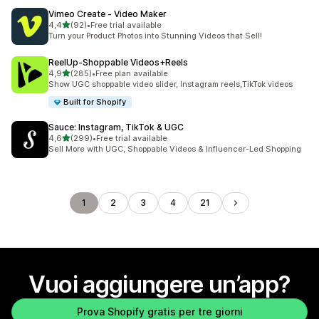
Vimeo Create ‑ Video Maker
stelle su 5
4,4
(92)
•
Free trial available
92 recensioni totali
Turn your Product Photos into Stunning Videos that Sell!
ReelUp‑Shoppable Videos+Reels
stelle su 5
4,9
(285)
•
Free plan available
285 recensioni totali
Show UGC shoppable video slider, Instagram reels,TikTok videos
Built for Shopify
Sauce: Instagram, TikTok & UGC
stelle su 5
4,6
(299)
•
Free trial available
299 recensioni totali
Sell More with UGC, Shoppable Videos & Influencer-Led Shopping
1
2
3
4
21
Vuoi aggiungere un’app?
Prova Shopify gratis per tre giorni