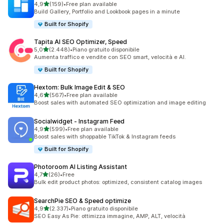
stelle su 5
4,9
(159)
•
Free plan available
159 recensioni totali
Build Gallery, Portfolio and Lookbook pages in a minute
Built for Shopify
Tapita AI SEO Optimizer, Speed
stelle su 5
5,0
(2.448)
•
Piano gratuito disponibile
2448 recensioni totali
Aumenta traffico e vendite con SEO smart, velocità e AI.
Built for Shopify
Hextom: Bulk Image Edit & SEO
stelle su 5
4,6
(567)
•
Free plan available
567 recensioni totali
Boost sales with automated SEO optimization and image editing
Socialwidget ‑ Instagram Feed
stelle su 5
4,9
(599)
•
Free plan available
599 recensioni totali
Boost sales with shoppable TikTok & Instagram feeds
Built for Shopify
Photoroom AI Listing Assistant
stelle su 5
4,7
(26)
•
Free
26 recensioni totali
Bulk edit product photos: optimized, consistent catalog images
SearchPie SEO & Speed optimize
stelle su 5
4,9
(2.337)
•
Piano gratuito disponibile
2337 recensioni totali
SEO Easy As Pie: ottimizza immagine, AMP, ALT, velocità