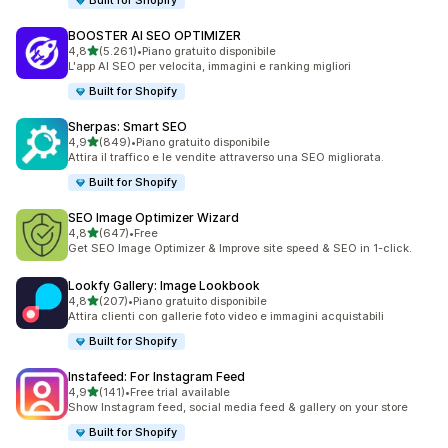
Built for Shopify
BOOSTER AI SEO OPTIMIZER
stelle su 5
4,8
(5.261)
•
Piano gratuito disponibile
5261 recensioni totali
L'app AI SEO per velocita, immagini e ranking migliori
Built for Shopify
Sherpas: Smart SEO
stelle su 5
4,9
(849)
•
Piano gratuito disponibile
849 recensioni totali
Attira il traffico e le vendite attraverso una SEO migliorata.
Built for Shopify
SEO Image Optimizer Wizard
stelle su 5
4,8
(647)
•
Free
647 recensioni totali
Get SEO Image Optimizer & Improve site speed & SEO in 1-click.
Lookfy Gallery: Image Lookbook
stelle su 5
4,8
(207)
•
Piano gratuito disponibile
207 recensioni totali
Attira clienti con gallerie foto video e immagini acquistabili
Built for Shopify
Instafeed: For Instagram Feed
stelle su 5
4,9
(141)
•
Free trial available
141 recensioni totali
Show Instagram feed, social media feed & gallery on your store
Built for Shopify