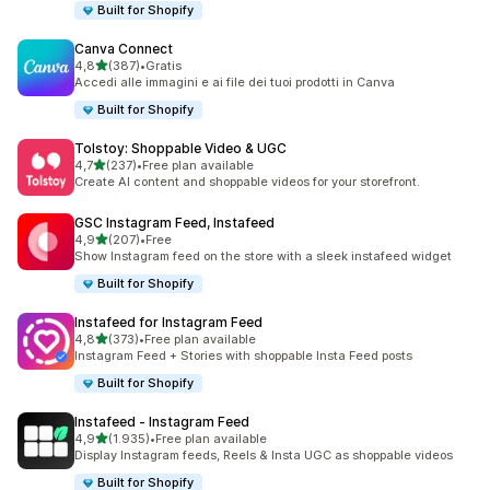
Built for Shopify
Canva Connect
stelle su 5
4,8
(387)
•
Gratis
387 recensioni totali
Accedi alle immagini e ai file dei tuoi prodotti in Canva
Built for Shopify
Tolstoy: Shoppable Video & UGC
stelle su 5
4,7
(237)
•
Free plan available
237 recensioni totali
Create AI content and shoppable videos for your storefront.
GSC Instagram Feed, Instafeed
stelle su 5
4,9
(207)
•
Free
207 recensioni totali
Show Instagram feed on the store with a sleek instafeed widget
Built for Shopify
Instafeed for Instagram Feed
stelle su 5
4,8
(373)
•
Free plan available
373 recensioni totali
Instagram Feed + Stories with shoppable Insta Feed posts
Built for Shopify
Instafeed ‑ Instagram Feed
stelle su 5
4,9
(1.935)
•
Free plan available
1935 recensioni totali
Display Instagram feeds, Reels & Insta UGC as shoppable videos
Built for Shopify