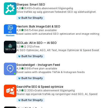
Sherpas: Smart SEO
av 5 stjerner
4,9
(849)
•
Gratis abonnement tilgjengelig
Totalt 849 omtaler
Drive trafikk og salg gjennom forbedret SEO og sidehastighet.
Built for Shopify
Hextom: Bulk Image Edit & SEO
av 5 stjerner
4,6
(567)
•
Free plan available
Totalt 567 omtaler
Boost sales with automated SEO optimization and image editing
SEOLab: All in SEO — AI SEO
av 5 stjerner
5,0
(2 312)
•
Free
Totalt 2312 omtaler
AI SEO Optimizer, AEO, Alt Text, Image Optimizer & Speed Boost
Built for Shopify
Socialwidget ‑ Instagram Feed
av 5 stjerner
4,9
(599)
•
Free plan available
Totalt 599 omtaler
Boost sales with shoppable TikTok & Instagram feeds
Built for Shopify
SearchPie SEO & Speed optimize
av 5 stjerner
4,9
(2 335)
•
Gratis abonnement tilgjengelig
Totalt 2335 omtaler
Skaler opp organisk trafikk og rangeringer med SEO, AI, Speed
Built for Shopify