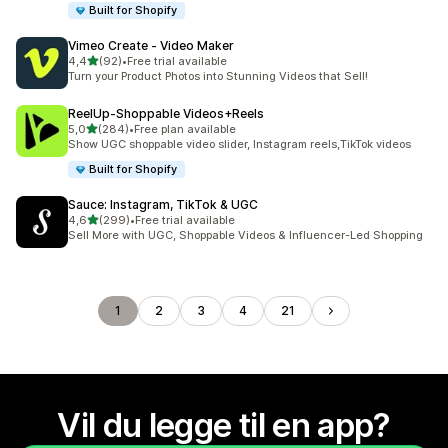
Built for Shopify
Vimeo Create ‑ Video Maker
av 5 stjerner
4,4
(92)
•
Free trial available
Totalt 92 omtaler
Turn your Product Photos into Stunning Videos that Sell!
ReelUp‑Shoppable Videos+Reels
av 5 stjerner
5,0
(284)
•
Free plan available
Totalt 284 omtaler
Show UGC shoppable video slider, Instagram reels,TikTok videos
Built for Shopify
Sauce: Instagram, TikTok & UGC
av 5 stjerner
4,6
(299)
•
Free trial available
Totalt 299 omtaler
Sell More with UGC, Shoppable Videos & Influencer-Led Shopping
1
2
3
4
21
Vil du legge til en app?