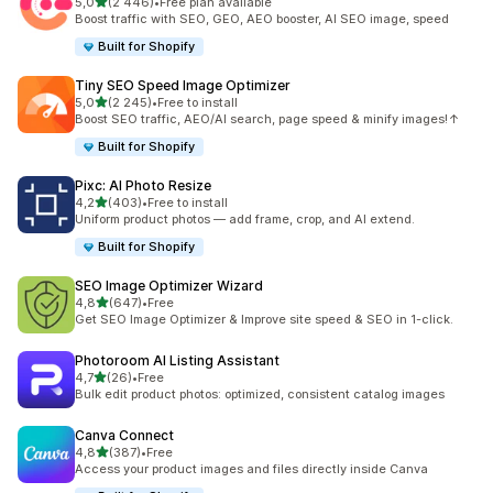
av 5 stjerner
5,0
(2 446)
•
Free plan available
Totalt 2446 omtaler
Boost traffic with SEO, GEO, AEO booster, AI SEO image, speed
Built for Shopify
Tiny SEO Speed Image Optimizer
av 5 stjerner
5,0
(2 245)
•
Free to install
Totalt 2245 omtaler
Boost SEO traffic, AEO/AI search, page speed & minify images!↑
Built for Shopify
Pixc: AI Photo Resize
av 5 stjerner
4,2
(403)
•
Free to install
Totalt 403 omtaler
Uniform product photos — add frame, crop, and AI extend.
Built for Shopify
SEO Image Optimizer Wizard
av 5 stjerner
4,8
(647)
•
Free
Totalt 647 omtaler
Get SEO Image Optimizer & Improve site speed & SEO in 1-click.
Photoroom AI Listing Assistant
av 5 stjerner
4,7
(26)
•
Free
Totalt 26 omtaler
Bulk edit product photos: optimized, consistent catalog images
Canva Connect
av 5 stjerner
4,8
(387)
•
Free
Totalt 387 omtaler
Access your product images and files directly inside Canva