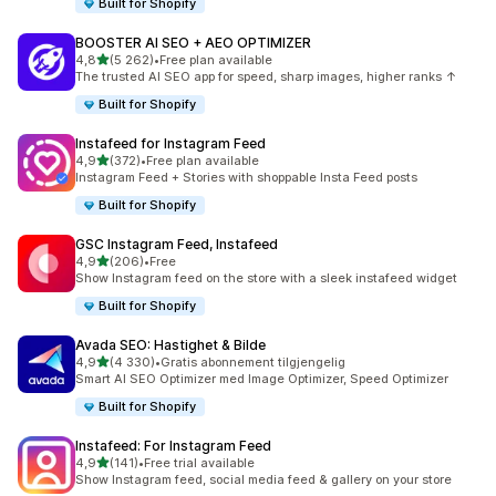
Built for Shopify
BOOSTER AI SEO + AEO OPTIMIZER
av 5 stjerner
4,8
(5 262)
•
Free plan available
Totalt 5262 omtaler
The trusted AI SEO app for speed, sharp images, higher ranks ↑
Built for Shopify
Instafeed for Instagram Feed
av 5 stjerner
4,9
(372)
•
Free plan available
Totalt 372 omtaler
Instagram Feed + Stories with shoppable Insta Feed posts
Built for Shopify
GSC Instagram Feed, Instafeed
av 5 stjerner
4,9
(206)
•
Free
Totalt 206 omtaler
Show Instagram feed on the store with a sleek instafeed widget
Built for Shopify
Avada SEO: Hastighet & Bilde
av 5 stjerner
4,9
(4 330)
•
Gratis abonnement tilgjengelig
Totalt 4330 omtaler
Smart AI SEO Optimizer med Image Optimizer, Speed Optimizer
Built for Shopify
Instafeed: For Instagram Feed
av 5 stjerner
4,9
(141)
•
Free trial available
Totalt 141 omtaler
Show Instagram feed, social media feed & gallery on your store