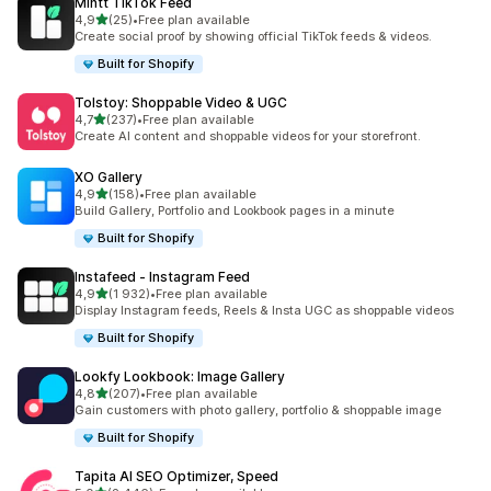
Mintt TikTok Feed
av 5 stjerner
4,9
(25)
•
Free plan available
Totalt 25 omtaler
Create social proof by showing official TikTok feeds & videos.
Built for Shopify
Tolstoy: Shoppable Video & UGC
av 5 stjerner
4,7
(237)
•
Free plan available
Totalt 237 omtaler
Create AI content and shoppable videos for your storefront.
XO Gallery
av 5 stjerner
4,9
(158)
•
Free plan available
Totalt 158 omtaler
Build Gallery, Portfolio and Lookbook pages in a minute
Built for Shopify
Instafeed ‑ Instagram Feed
av 5 stjerner
4,9
(1 932)
•
Free plan available
Totalt 1932 omtaler
Display Instagram feeds, Reels & Insta UGC as shoppable videos
Built for Shopify
Lookfy Lookbook: Image Gallery
av 5 stjerner
4,8
(207)
•
Free plan available
Totalt 207 omtaler
Gain customers with photo gallery, portfolio & shoppable image
Built for Shopify
Tapita AI SEO Optimizer, Speed