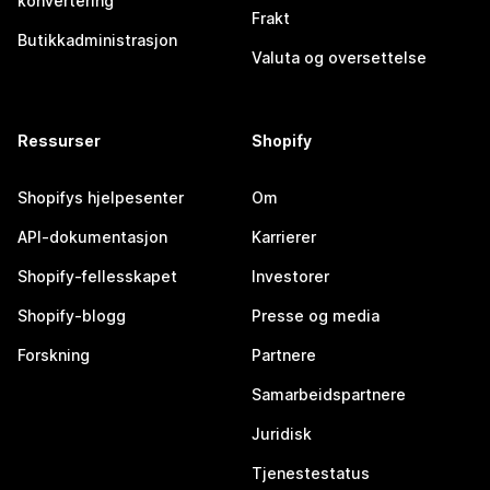
konvertering
Frakt
Butikkadministrasjon
Valuta og oversettelse
Ressurser
Shopify
Shopifys hjelpesenter
Om
API-dokumentasjon
Karrierer
Shopify-fellesskapet
Investorer
Shopify-blogg
Presse og media
Forskning
Partnere
Samarbeidspartnere
Juridisk
Tjenestestatus