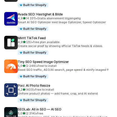
Built for Shopify
Avada SEO: Hastighet & Bilde
av 5 stjerner
4,9
(4 331)
•
Gratis abonnement tilgjengelig
Totalt 4331 omtaler
Smart AI SEO Optimizer med Image Optimizer, Speed Optimizer
Built for Shopify
Mintt TikTok Feed
av 5 stjerner
4,9
(25)
•
Free plan available
Totalt 25 omtaler
Create social proof by showing official TikTok feeds & videos.
Built for Shopify
Tiny SEO Speed Image Optimizer
av 5 stjerner
5,0
(2 248)
•
Free to install
Totalt 2248 omtaler
Boost SEO traffic, AEO/AI search, page speed & minify images!↑
Built for Shopify
Pixc: AI Photo Resize
av 5 stjerner
4,2
(403)
•
Free to install
Totalt 403 omtaler
Uniform product photos — add frame, crop, and AI extend.
Built for Shopify
SEOLab: All in SEO — AI SEO
av 5 stjerner
5,0
(2 314)
•
Free
Totalt 2314 omtaler