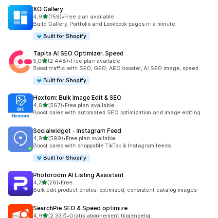
XO Gallery
av 5 stjerner
4,9
(159)
•
Free plan available
Totalt 159 omtaler
Build Gallery, Portfolio and Lookbook pages in a minute
Built for Shopify
Tapita AI SEO Optimizer, Speed
av 5 stjerner
5,0
(2 448)
•
Free plan available
Totalt 2448 omtaler
Boost traffic with SEO, GEO, AEO booster, AI SEO image, speed
Built for Shopify
Hextom: Bulk Image Edit & SEO
av 5 stjerner
4,6
(567)
•
Free plan available
Totalt 567 omtaler
Boost sales with automated SEO optimization and image editing
Socialwidget ‑ Instagram Feed
av 5 stjerner
4,9
(599)
•
Free plan available
Totalt 599 omtaler
Boost sales with shoppable TikTok & Instagram feeds
Built for Shopify
Photoroom AI Listing Assistant
av 5 stjerner
4,7
(26)
•
Free
Totalt 26 omtaler
Bulk edit product photos: optimized, consistent catalog images
SearchPie SEO & Speed optimize
av 5 stjerner
4,9
(2 337)
•
Gratis abonnement tilgjengelig