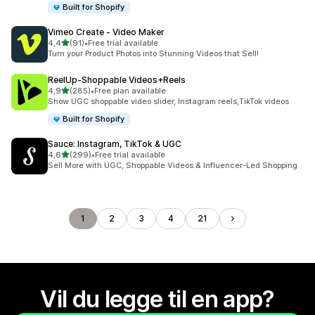
Built for Shopify
Vimeo Create ‑ Video Maker
av 5 stjerner
4,4
(91)
•
Free trial available
Totalt 91 omtaler
Turn your Product Photos into Stunning Videos that Sell!
ReelUp‑Shoppable Videos+Reels
av 5 stjerner
4,9
(285)
•
Free plan available
Totalt 285 omtaler
Show UGC shoppable video slider, Instagram reels,TikTok videos
Built for Shopify
Sauce: Instagram, TikTok & UGC
av 5 stjerner
4,6
(299)
•
Free trial available
Totalt 299 omtaler
Sell More with UGC, Shoppable Videos & Influencer-Led Shopping
1
2
3
4
21
Vil du legge til en app?