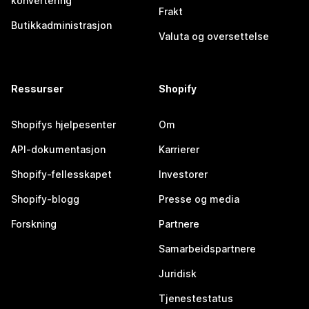
konvertering
Frakt
Butikkadministrasjon
Valuta og oversettelse
Ressurser
Shopify
Shopifys hjelpesenter
Om
API-dokumentasjon
Karrierer
Shopify-fellesskapet
Investorer
Shopify-blogg
Presse og media
Forskning
Partnere
Samarbeidspartnere
Juridisk
Tjenestestatus