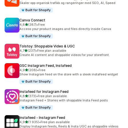
Totalt 2337 omtaler
Skaler opp organisk trafikk og rangeringer med SEO, AI, Speed
Built for Shopify
Canva Connect
av 5 stjerner
4,8
(387)
•
Free
Totalt 387 omtaler
Access your product images and files directly inside Canva
Built for Shopify
Tolstoy: Shoppable Video & UGC
av 5 stjerner
4,7
(237)
•
Free plan available
Totalt 237 omtaler
Create AI content and shoppable videos for your storefront.
GSC Instagram Feed, Instafeed
av 5 stjerner
4,9
(208)
•
Free
Totalt 208 omtaler
Show Instagram feed on the store with a sleek instafeed widget
Built for Shopify
Instafeed for Instagram Feed
av 5 stjerner
4,8
(373)
•
Free plan available
Totalt 373 omtaler
Instagram Feed + Stories with shoppable Insta Feed posts
Built for Shopify
Instafeed ‑ Instagram Feed
av 5 stjerner
4,9
(1 935)
•
Free plan available
Totalt 1935 omtaler
Display Instagram feeds, Reels & Insta UGC as shoppable videos