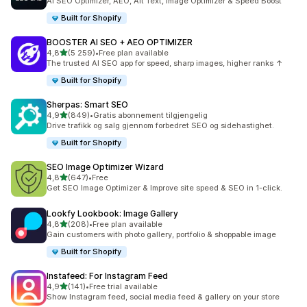
AI SEO Optimizer, AEO, Alt Text, Image Optimizer & Speed Boost
Built for Shopify
BOOSTER AI SEO + AEO OPTIMIZER
av 5 stjerner
4,8
(5 259)
•
Free plan available
Totalt 5259 omtaler
The trusted AI SEO app for speed, sharp images, higher ranks ↑
Built for Shopify
Sherpas: Smart SEO
av 5 stjerner
4,9
(849)
•
Gratis abonnement tilgjengelig
Totalt 849 omtaler
Drive trafikk og salg gjennom forbedret SEO og sidehastighet.
Built for Shopify
SEO Image Optimizer Wizard
av 5 stjerner
4,8
(647)
•
Free
Totalt 647 omtaler
Get SEO Image Optimizer & Improve site speed & SEO in 1-click.
Lookfy Lookbook: Image Gallery
av 5 stjerner
4,8
(208)
•
Free plan available
Totalt 208 omtaler
Gain customers with photo gallery, portfolio & shoppable image
Built for Shopify
Instafeed: For Instagram Feed
av 5 stjerner
4,9
(141)
•
Free trial available
Totalt 141 omtaler
Show Instagram feed, social media feed & gallery on your store