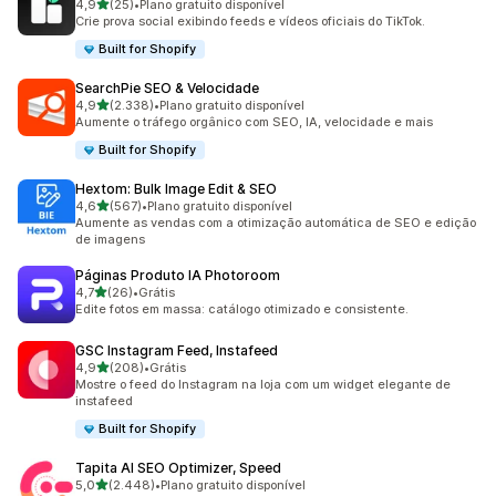
de 5 estrelas
4,9
(25)
•
Plano gratuito disponível
25 avaliações ao todo
Crie prova social exibindo feeds e vídeos oficiais do TikTok.
Built for Shopify
SearchPie SEO & Velocidade
de 5 estrelas
4,9
(2.338)
•
Plano gratuito disponível
2338 avaliações ao todo
Aumente o tráfego orgânico com SEO, IA, velocidade e mais
Built for Shopify
Hextom: Bulk Image Edit & SEO
de 5 estrelas
4,6
(567)
•
Plano gratuito disponível
567 avaliações ao todo
Aumente as vendas com a otimização automática de SEO e edição
de imagens
Páginas Produto IA Photoroom
de 5 estrelas
4,7
(26)
•
Grátis
26 avaliações ao todo
Edite fotos em massa: catálogo otimizado e consistente.
GSC Instagram Feed, Instafeed
de 5 estrelas
4,9
(208)
•
Grátis
208 avaliações ao todo
Mostre o feed do Instagram na loja com um widget elegante de
instafeed
Built for Shopify
Tapita AI SEO Optimizer, Speed
de 5 estrelas
5,0
(2.448)
•
Plano gratuito disponível
2448 avaliações ao todo