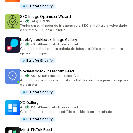
Built for Shopify
SEO Image Optimizer Wizard
de 5 estrelas
4,8
(647)
•
Grátis
647 avaliações ao todo
Tenha um otimizador de imagens para SEO e melhore a velocidade
do site e o SEO com 1 clique.
Lookfy Lookbook: Image Gallery
de 5 estrelas
4,8
(210)
•
Plano gratuito disponível
210 avaliações ao todo
Conquiste clientes com galeria de fotos, portfólio e imagens com
opção de compra
Built for Shopify
Socialwidget ‑ Instagram Feed
de 5 estrelas
4,9
(600)
•
Plano gratuito disponível
600 avaliações ao todo
Aumente as vendas com feeds do TikTok e do Instagram com opção
de compra
Built for Shopify
XO Gallery
de 5 estrelas
4,9
(159)
•
Plano gratuito disponível
159 avaliações ao todo
Crie páginas de galeria, portfólio e lookbook em um minuto
Built for Shopify
Mintt TikTok Feed