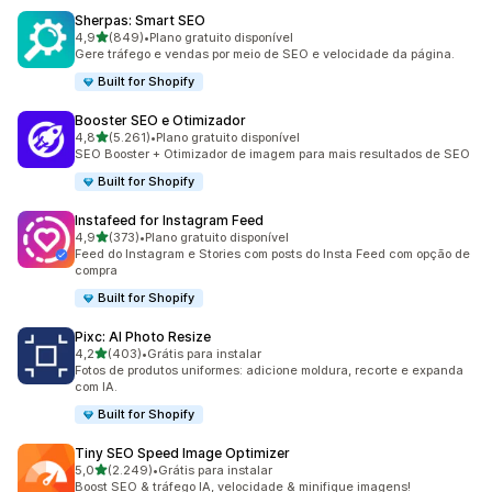
Sherpas: Smart SEO
de 5 estrelas
4,9
(849)
•
Plano gratuito disponível
849 avaliações ao todo
Gere tráfego e vendas por meio de SEO e velocidade da página.
Built for Shopify
Booster SEO e Otimizador
de 5 estrelas
4,8
(5.261)
•
Plano gratuito disponível
5261 avaliações ao todo
SEO Booster + Otimizador de imagem para mais resultados de SEO
Built for Shopify
Instafeed for Instagram Feed
de 5 estrelas
4,9
(373)
•
Plano gratuito disponível
373 avaliações ao todo
Feed do Instagram e Stories com posts do Insta Feed com opção de
compra
Built for Shopify
Pixc: AI Photo Resize
de 5 estrelas
4,2
(403)
•
Grátis para instalar
403 avaliações ao todo
Fotos de produtos uniformes: adicione moldura, recorte e expanda
com IA.
Built for Shopify
Tiny SEO Speed Image Optimizer
de 5 estrelas
5,0
(2.249)
•
Grátis para instalar
2249 avaliações ao todo
Boost SEO & tráfego IA, velocidade & minifique imagens!