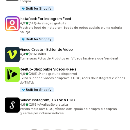
compra
Built for Shopify
Instafeed: For Instagram Feed
de 5 estrelas
4,9
(141)
•
Avaliação gratuita
141 avaliações ao todo
Mostre o feed do Instagram, feeds de redes sociais e uma galeria
na loja
Built for Shopify
Vimeo Create ‑ Editor de Vídeo
de 5 estrelas
4,4
(91)
•
Grátis
91 avaliações ao todo
Torne suas Fotos de Produtos em Vídeos Incríveis que Vendem!
ReelUp‑Shoppable Videos+Reels
de 5 estrelas
4,9
(285)
•
Plano gratuito disponível
285 avaliações ao todo
Exiba slider de vídeos compráveis UGC, reels do Instagram e vídeos
do TikTok
Built for Shopify
Sauce: Instagram, TikTok & UGC
de 5 estrelas
4,6
(299)
•
Avaliação gratuita
299 avaliações ao todo
Venda mais com UGC, vídeos com opção de compra e compras
guiadas por influenciadores