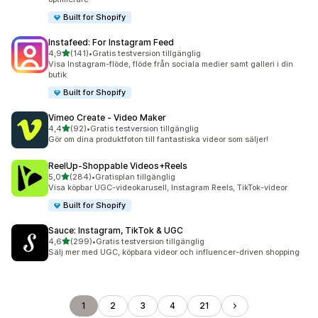
Built for Shopify
Instafeed: For Instagram Feed
av 5 stjärnor
4,9
(141)
•
Gratis testversion tillgänglig
141 recensioner totalt
Visa Instagram-flöde, flöde från sociala medier samt galleri i din
butik
Built for Shopify
Vimeo Create ‑ Video Maker
av 5 stjärnor
4,4
(92)
•
Gratis testversion tillgänglig
92 recensioner totalt
Gör om dina produktfoton till fantastiska videor som säljer!
ReelUp‑Shoppable Videos+Reels
av 5 stjärnor
5,0
(284)
•
Gratisplan tillgänglig
284 recensioner totalt
Visa köpbar UGC-videokarusell, Instagram Reels, TikTok-videor
Built for Shopify
Sauce: Instagram, TikTok & UGC
av 5 stjärnor
4,6
(299)
•
Gratis testversion tillgänglig
299 recensioner totalt
Sälj mer med UGC, köpbara videor och influencer-driven shopping
1
2
3
4
21