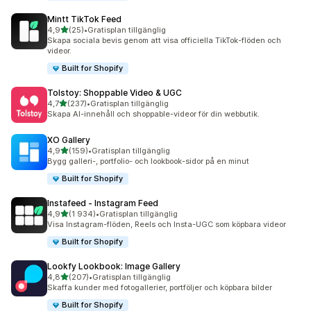
Mintt TikTok Feed
av 5 stjärnor
4,9
(25)
•
Gratisplan tillgänglig
25 recensioner totalt
Skapa sociala bevis genom att visa officiella TikTok-flöden och
videor.
Built for Shopify
Tolstoy: Shoppable Video & UGC
av 5 stjärnor
4,7
(237)
•
Gratisplan tillgänglig
237 recensioner totalt
Skapa AI-innehåll och shoppable-videor för din webbutik.
XO Gallery
av 5 stjärnor
4,9
(159)
•
Gratisplan tillgänglig
159 recensioner totalt
Bygg galleri-, portfolio- och lookbook-sidor på en minut
Built for Shopify
Instafeed ‑ Instagram Feed
av 5 stjärnor
4,9
(1 934)
•
Gratisplan tillgänglig
1934 recensioner totalt
Visa Instagram-flöden, Reels och Insta-UGC som köpbara videor
Built for Shopify
Lookfy Lookbook: Image Gallery
av 5 stjärnor
4,8
(207)
•
Gratisplan tillgänglig
207 recensioner totalt
Skaffa kunder med fotogallerier, portföljer och köpbara bilder
Built for Shopify