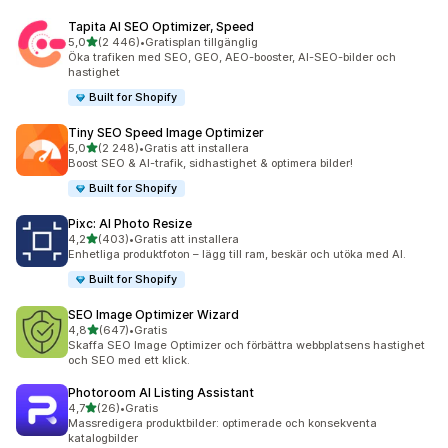
Tapita AI SEO Optimizer, Speed
av 5 stjärnor
5,0
(2 446)
•
Gratisplan tillgänglig
2446 recensioner totalt
Öka trafiken med SEO, GEO, AEO-booster, AI-SEO-bilder och
hastighet
Built for Shopify
Tiny SEO Speed Image Optimizer
av 5 stjärnor
5,0
(2 248)
•
Gratis att installera
2248 recensioner totalt
Boost SEO & AI-trafik, sidhastighet & optimera bilder!
Built for Shopify
Pixc: AI Photo Resize
av 5 stjärnor
4,2
(403)
•
Gratis att installera
403 recensioner totalt
Enhetliga produktfoton – lägg till ram, beskär och utöka med AI.
Built for Shopify
SEO Image Optimizer Wizard
av 5 stjärnor
4,8
(647)
•
Gratis
647 recensioner totalt
Skaffa SEO Image Optimizer och förbättra webbplatsens hastighet
och SEO med ett klick.
Photoroom AI Listing Assistant
av 5 stjärnor
4,7
(26)
•
Gratis
26 recensioner totalt
Massredigera produktbilder: optimerade och konsekventa
katalogbilder