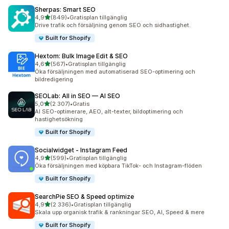
Sherpas: Smart SEO
av 5 stjärnor
4,9
(849)
•
Gratisplan tillgänglig
849 recensioner totalt
Drive trafik och försäljning genom SEO och sidhastighet.
Built for Shopify
Hextom: Bulk Image Edit & SEO
av 5 stjärnor
4,6
(567)
•
Gratisplan tillgänglig
567 recensioner totalt
Öka försäljningen med automatiserad SEO-optimering och
bildredigering
SEOLab: All in SEO — AI SEO
av 5 stjärnor
5,0
(2 307)
•
Gratis
2307 recensioner totalt
AI SEO-optimerare, AEO, alt-texter, bildoptimering och
hastighetsökning
Built for Shopify
Socialwidget ‑ Instagram Feed
av 5 stjärnor
4,9
(599)
•
Gratisplan tillgänglig
599 recensioner totalt
Öka försäljningen med köpbara TikTok- och Instagram-flöden
Built for Shopify
SearchPie SEO & Speed optimize
av 5 stjärnor
4,9
(2 336)
•
Gratisplan tillgänglig
2336 recensioner totalt
Skala upp organisk trafik & rankningar SEO, AI, Speed & mere
Built for Shopify