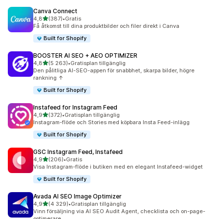
Canva Connect
av 5 stjärnor
4,8
(387)
•
Gratis
387 recensioner totalt
Få åtkomst till dina produktbilder och filer direkt i Canva
Built for Shopify
BOOSTER AI SEO + AEO OPTIMIZER
av 5 stjärnor
4,8
(5 263)
•
Gratisplan tillgänglig
5263 recensioner totalt
Den pålitliga AI-SEO-appen för snabbhet, skarpa bilder, högre
rankning ↑
Built for Shopify
Instafeed for Instagram Feed
av 5 stjärnor
4,9
(372)
•
Gratisplan tillgänglig
372 recensioner totalt
Instagram-flöde och Stories med köpbara Insta Feed-inlägg
Built for Shopify
GSC Instagram Feed, Instafeed
av 5 stjärnor
4,9
(206)
•
Gratis
206 recensioner totalt
Visa Instagram-flöde i butiken med en elegant Instafeed-widget
Built for Shopify
Avada AI SEO Image Optimizer
av 5 stjärnor
4,9
(4 329)
•
Gratisplan tillgänglig
4329 recensioner totalt
Vinn försäljning via AI SEO Audit Agent, checklista och on-page-
optimerare