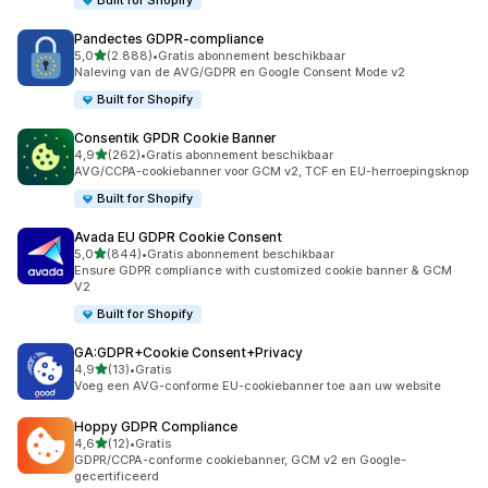
Built for Shopify
Pandectes GDPR‑compliance
van 5 sterren
5,0
(2.888)
•
Gratis abonnement beschikbaar
2888 recensies in totaal
Naleving van de AVG/GDPR en Google Consent Mode v2
Built for Shopify
Consentik GPDR Cookie Banner
van 5 sterren
4,9
(262)
•
Gratis abonnement beschikbaar
262 recensies in totaal
AVG/CCPA-cookiebanner voor GCM v2, TCF en EU-herroepingsknop
Built for Shopify
Avada EU GDPR Cookie Consent
van 5 sterren
5,0
(844)
•
Gratis abonnement beschikbaar
844 recensies in totaal
Ensure GDPR compliance with customized cookie banner & GCM
V2
Built for Shopify
GA:GDPR+Cookie Consent+Privacy
van 5 sterren
4,9
(13)
•
Gratis
13 recensies in totaal
Voeg een AVG-conforme EU-cookiebanner toe aan uw website
Hoppy GDPR Compliance
van 5 sterren
4,6
(12)
•
Gratis
12 recensies in totaal
GDPR/CCPA-conforme cookiebanner, GCM v2 en Google-
gecertificeerd