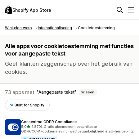
Shopify App Store
Winkelontwerp
Internationalisering
Cookietoestemming
Alle apps voor cookietoestemming met functies
voor aangepaste tekst
Geef klanten zeggenschap over het gebruik van
cookies.
73 apps met
Aangepaste tekst
Wissen
Built for Shopify
Consentmo GDPR Compliance
van 5 sterren
5,0
(1.870)
•
Gratis abonnement beschikbaar
1870 recensies in totaal
GDPR/CCPA-cookienaleving, webtoegankelijkheid & EU-herroeping