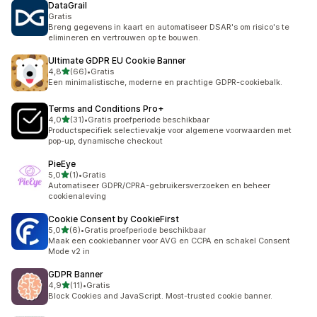
DataGrail
Gratis
Breng gegevens in kaart en automatiseer DSAR's om risico's te
elimineren en vertrouwen op te bouwen.
Ultimate GDPR EU Cookie Banner
van 5 sterren
4,8
(66)
•
Gratis
66 recensies in totaal
Een minimalistische, moderne en prachtige GDPR-cookiebalk.
Terms and Conditions Pro+
van 5 sterren
4,0
(31)
•
Gratis proefperiode beschikbaar
31 recensies in totaal
Productspecifiek selectievakje voor algemene voorwaarden met
pop-up, dynamische checkout
PieEye
van 5 sterren
5,0
(1)
•
Gratis
1 recensies in totaal
Automatiseer GDPR/CPRA-gebruikersverzoeken en beheer
cookienaleving
Cookie Consent by CookieFirst
van 5 sterren
5,0
(6)
•
Gratis proefperiode beschikbaar
6 recensies in totaal
Maak een cookiebanner voor AVG en CCPA en schakel Consent
Mode v2 in
GDPR Banner
van 5 sterren
4,9
(11)
•
Gratis
11 recensies in totaal
Block Cookies and JavaScript. Most-trusted cookie banner.