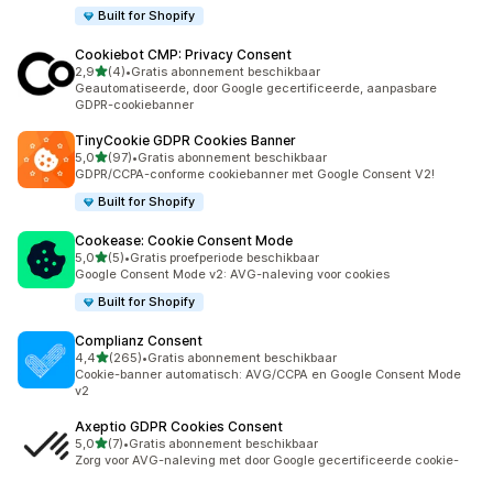
Built for Shopify
Cookiebot CMP: Privacy Consent
van 5 sterren
2,9
(4)
•
Gratis abonnement beschikbaar
4 recensies in totaal
Geautomatiseerde, door Google gecertificeerde, aanpasbare
GDPR-cookiebanner
TinyCookie GDPR Cookies Banner
van 5 sterren
5,0
(97)
•
Gratis abonnement beschikbaar
97 recensies in totaal
GDPR/CCPA-conforme cookiebanner met Google Consent V2!
Built for Shopify
Cookease: Cookie Consent Mode
van 5 sterren
5,0
(5)
•
Gratis proefperiode beschikbaar
5 recensies in totaal
Google Consent Mode v2: AVG-naleving voor cookies
Built for Shopify
Complianz Consent
van 5 sterren
4,4
(265)
•
Gratis abonnement beschikbaar
265 recensies in totaal
Cookie-banner automatisch: AVG/CCPA en Google Consent Mode
v2
Axeptio GDPR Cookies Consent
van 5 sterren
5,0
(7)
•
Gratis abonnement beschikbaar
7 recensies in totaal
Zorg voor AVG-naleving met door Google gecertificeerde cookie-