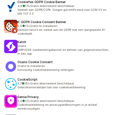
CookieYes GDPR Cookie Banner
van 5 sterren
4,8
(7)
•
Gratis abonnement beschikbaar
7 recensies in totaal
Voldoet aan GDPR/CCPA. Google-gecertificeerd voor GCM V2 en
IAB TCF 2.3
K: GDPR Cookie Consent Banner
van 5 sterren
5,0
(1)
•
Gratis te installeren
1 recensies in totaal
Vermijd risico's en voldoe aan de GDPR met een aangepaste AI-
cookiebalk.
Ketch
Gratis
CMP+DSR: toestemmingsbanner en beheer van gegevensrechten,
in één app
Osano Cookie Consent
Gratis te installeren
Eenvoudig cookietoestemming verkrijgen
CookieScript
van 5 sterren
3,7
(8)
•
Gratis abonnement beschikbaar
8 recensies in totaal
Gebruiksvriendelijke tool voor cookietoestemming
Sense Privacy
van 5 sterren
3,0
(2)
•
Gratis abonnement beschikbaar
2 recensies in totaal
Cookietoestemming en privacygoedkeuringen in je winkel
vereenvoudigen