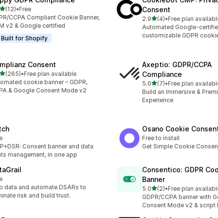
เต็ม 5 ดาว
(12)
•
Free
Consent
หมด 12 รีวิว
R/CCPA Compliant Cookie Banner,
เต็ม 5 ดาว
2.9
(4)
•
Free plan availabl
ทั้งหมด 4 รีวิว
 v2 & Google certified
Automated Google-certifi
customizable GDPR cooki
Built for Shopify
mplianz Consent
Axeptio: GDPR/CCPA
เต็ม 5 ดาว
(265)
•
Free plan available
Compliance
หมด 265 รีวิว
omated cookie banner – GDPR,
เต็ม 5 ดาว
5.0
(7)
•
Free plan availabl
ทั้งหมด 7 รีวิว
PA & Google Consent Mode v2
Build an Immersive & Pre
Experience
tch
Osano Cookie Consen
e
Free to install
+DSR: Consent banner and data
Get Simple Cookie Consen
hts management, in one app
taGrail
Consentico: GDPR Coo
e
Banner
 data and automate DSARs to
เต็ม 5 ดาว
5.0
(2)
•
Free plan availabl
ทั้งหมด 2 รีวิว
minate risk and build trust.
GDPR/CCPA banner with G
Consent Mode v2 & script 