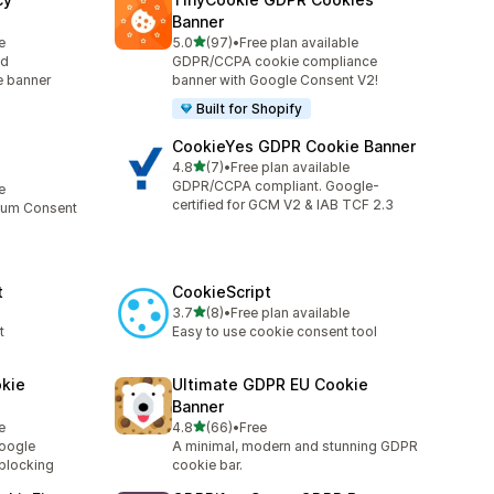
Banner
เต็ม 5 ดาว
e
5.0
(97)
•
Free plan available
ทั้งหมด 97 รีวิว
ed
GDPR/CCPA cookie compliance
e banner
banner with Google Consent V2!
Built for Shopify
CookieYes GDPR Cookie Banner
เต็ม 5 ดาว
4.8
(7)
•
Free plan available
ทั้งหมด 7 รีวิว
GDPR/CCPA compliant. Google-
e
certified for GCM V2 & IAB TCF 2.3
mium Consent
t
CookieScript
เต็ม 5 ดาว
3.7
(8)
•
Free plan available
ทั้งหมด 8 รีวิว
t
Easy to use cookie consent tool
kie
Ultimate GDPR EU Cookie
Banner
เต็ม 5 ดาว
e
4.8
(66)
•
Free
ทั้งหมด 66 รีวิว
oogle
A minimal, modern and stunning GDPR
blocking
cookie bar.