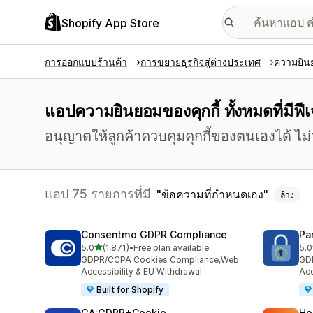
Shopify App Store
การออกแบบร้านค้า
การขยายธุรกิจสู่ต่างประเทศ
ความยินย
แอปความยินยอมของคุกกี้ ทั้งหมดที่มีฟ
อนุญาตให้ลูกค้าควบคุมคุกกี้ของตนเองได้ ไ
แอป 75 รายการที่มี
ข้อความที่กำหนดเอง
ล้าง
Consentmo GDPR Compliance
Pa
เต็ม 5 ดาว
5.0
(1,871)
•
Free plan available
5.0
ทั้งหมด 1871 รีวิว
ทั้
GDPR/CCPA Cookies Compliance,Web
GD
Accessibility & EU Withdrawal
Acc
Built for Shopify
GA:GDPR+Cookie
Ho