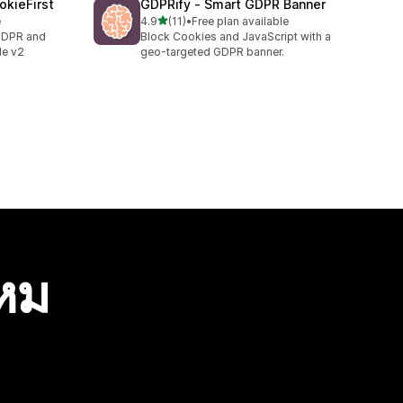
okieFirst
GDPRify ‑ Smart GDPR Banner
เต็ม 5 ดาว
e
4.9
(11)
•
Free plan available
ทั้งหมด 11 รีวิว
 GDPR and
Block Cookies and JavaScript with a
e v2
geo-targeted GDPR banner.
ไหม