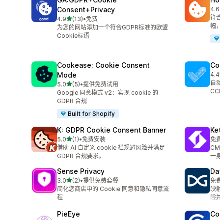
Consent+Privacy
4.6
总共
符合
星（满分 5 星）
4.9
(13)
•
免费
总共 13 条评论
幅，
为您的网站添加一个符合GDPR标准的欧盟
Cookie标语
Cookease: Cookie Consent
Co
Mode
4.4
总共
自动
星（满分 5 星）
5.0
(5)
•
提供免费试用
总共 5 条评论
CC
Google 同意模式 v2：实现 cookie 的
GDPR 合规
Built for Shopify
K: GDPR Cookie Consent Banner
Ke
星（满分 5 星）
5.0
(1)
•
免费安装
免
总共 1 条评论
借助 AI 自定义 cookie 栏规避风险并满足
C
GDPR 合规要求。
一
Sense Privacy
Da
星（满分 5 星）
3.0
(2)
•
提供免费套餐
免
总共 2 条评论
简化您商店中的 Cookie 同意和隐私同意流
映
程
险
PieEye
Co