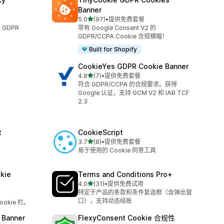
Banner
星（满分 5 星）
5.0
(97)
•
提供免费套餐
总共 97 条评论
 GDPR
带有 Google Consent V2 的
GDPR/CCPA Cookie 合规横幅！
Built for Shopify
CookieYes GDPR Cookie Banner
星（满分 5 星）
4.8
(7)
•
提供免费套餐
总共 7 条评论
符合 GDPR/CCPA 的合规要求。获得
Google 认证，支持 GCM V2 和 IAB TCF
2.3
t
CookieScript
星（满分 5 星）
3.7
(8)
•
提供免费套餐
总共 8 条评论
易于使用的 Cookie 同意工具
kie
Terms and Conditions Pro+
星（满分 5 星）
4.0
(31)
•
提供免费试用
总共 31 条评论
特定于产品的条款和条件复选框（含弹出窗
口），支持动态结账
okie 栏。
 Banner
FlexyConsent Cookie 合规性