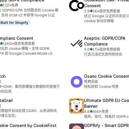
星（满分 5 星）
(12)
•
免费
Consent
 12 条评论
 GDPR/CCPA 合规要求的 Cookie 横
星（满分 5 星）
2.9
(4)
•
提供免费套餐
总共 4 条评论
支持 GCM v2 并获得 Google 认证
经过 Google 认证的可自定义
cookie 自动化横幅
Built for Shopify
mplianz Consent
Axeptio: GDPR/CCPA
星（满分 5 星）
(265)
•
提供免费套餐
Compliance
 265 条评论
化的 cookie 横幅 – 支持 GDPR、
星（满分 5 星）
5.0
(7)
•
提供免费套餐
总共 7 条评论
PA 和 Google Consent Mode v2
打造沉浸式优质同意体验
tch
Osano Cookie Consen
费
免费安装
MP+DSR：集同意横幅与数据权利管理于
轻松获取 Cookie 同意
身的应用
taGrail
Ultimate GDPR EU Coo
费
Banner
射数据并自动处理 DSAR，从而消除风
星（满分 5 星）
4.8
(66)
•
免费
总共 66 条评论
并建立信任。
极简、现代、精美的 GDPR co
okie Consent by CookieFirst
GDPRify ‑ Smart GDPR