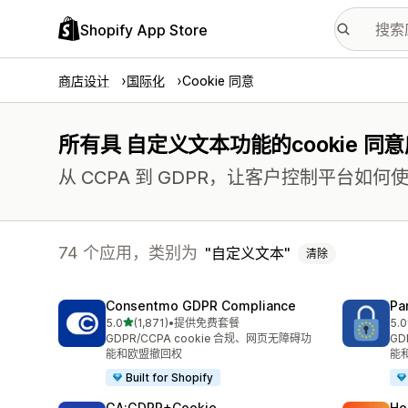
Shopify App Store
商店设计
国际化
Cookie 同意
所有具 自定义文本功能的cookie 同
从 CCPA 到 GDPR，让客户控制平台如
74 个应用，类别为
自定义文本
清除
Consentmo GDPR Compliance
Pa
星（满分 5 星）
5.0
(1,871)
•
提供免费套餐
5.0
总共 1871 条评论
总共
GDPR/CCPA cookie 合规、网页无障碍功
GD
能和欧盟撤回权
能
Built for Shopify
GA:GDPR+Cookie
Ho