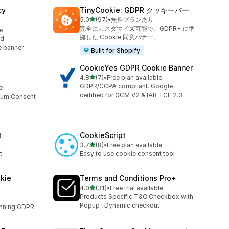
cy
TinyCookie: GDPR クッキーバー
5つ星中
5.0
(97)
•
無料プランあり
合計レビュー数：97件
完全にカスタマイズ可能で、GDPR+ に準
e
拠した Cookie 同意バナー。
ed
e banner
Built for Shopify
CookieYes GDPR Cookie Banner
5つ星中
4.8
(7)
•
Free plan available
合計レビュー数：7件
GDPR/CCPA compliant. Google-
e
certified for GCM V2 & IAB TCF 2.3
mium Consent
t
CookieScript
5つ星中
3.7
(8)
•
Free plan available
合計レビュー数：8件
t
Easy to use cookie consent tool
kie
Terms and Conditions Pro+
5つ星中
4.0
(31)
•
Free trial available
合計レビュー数：31件
Products Specific T&C Checkbox with
Popup , Dynamic checkout
unning GDPR