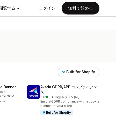
閲覧する
ログイン
無料で始める
Built for Shopify
e Banner
Avada GDPR/APPIコンプライアン
able
ス
r for GCM
5つ星中
5.0
(843)
•
無料プランあり
合計レビュー数：843件
utton
Ensure GDPR compliance with a cookie
banner for your store
Built for Shopify