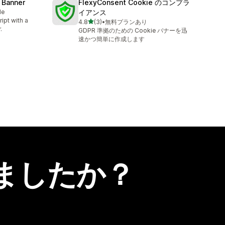
 Banner
FlexyConsent Cookie のコンプラ
le
イアンス
ipt with a
5つ星中
4.8
(3)
•
無料プランあり
合計レビュー数：3件
.
GDPR 準拠のための Cookie バナーを迅
速かつ簡単に作成します
ましたか？