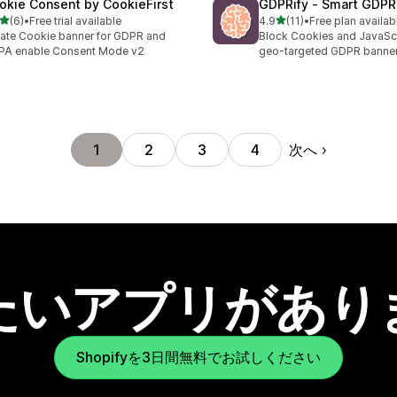
okie Consent by CookieFirst
GDPRify ‑ Smart GDPR
5つ星中
5つ星中
(6)
•
Free trial available
4.9
(11)
•
Free plan availab
計レビュー数：6件
合計レビュー数：11件
ate Cookie banner for GDPR and
Block Cookies and JavaScr
PA enable Consent Mode v2
geo-targeted GDPR banner
次へ
1
2
3
4
たいアプリがあり
Shopifyを3日間無料でお試しください