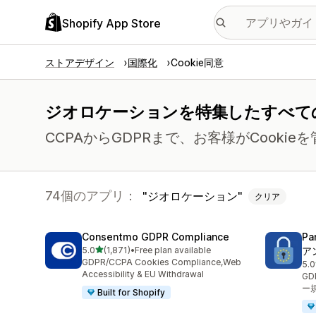
Shopify App Store
ストアデザイン
国際化
Cookie同意
ジオロケーションを特集したすべてのc
CCPAからGDPRまで、お客様がCooki
74個のアプリ：
ジオロケーション
クリア
Consentmo GDPR Compliance
Pa
5つ星中
5.0
(1,871)
•
Free plan available
ア
合計レビュー数：1871件
GDPR/CCPA Cookies Compliance,Web
5.0
合
Accessibility & EU Withdrawal
G
ー
Built for Shopify