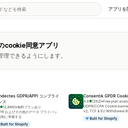
アプリを
ookie同意アプリ
eを管理できるようにします。
ndectes GDPR/APPI コンプライ
Consentik GPDR Cooki
5つ星中
ンス
4.9
(262)
•
Free plan avail
合計レビュー数：262件
GDPR/CCPA Cookie banne
5つ星中
(2,886)
•
無料プランあり
計レビュー数：2886件
v2, TCF & EU Withdrawal B
DPR およびその他のデータ プライバシ
規制に準拠する
Built for Shopify
Built for Shopify