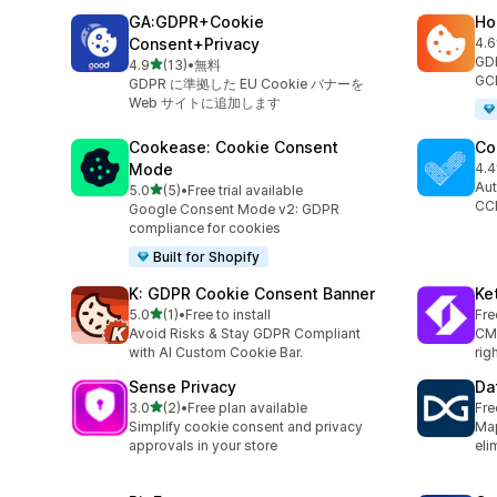
GA:GDPR+Cookie
Ho
Consent+Privacy
4.6
合
GDP
5つ星中
4.9
(13)
•
無料
合計レビュー数：13件
GCM
GDPR に準拠した EU Cookie バナーを
Web サイトに追加します
Cookease: Cookie Consent
Co
Mode
4.4
合
Aut
5つ星中
5.0
(5)
•
Free trial available
合計レビュー数：5件
CC
Google Consent Mode v2: GDPR
compliance for cookies
Built for Shopify
K: GDPR Cookie Consent Banner
Ke
5つ星中
5.0
(1)
•
Free to install
Fre
合計レビュー数：1件
Avoid Risks & Stay GDPR Compliant
CMP
with AI Custom Cookie Bar.
rig
Sense Privacy
Da
5つ星中
3.0
(2)
•
Free plan available
Fre
合計レビュー数：2件
Simplify cookie consent and privacy
Map
approvals in your store
eli