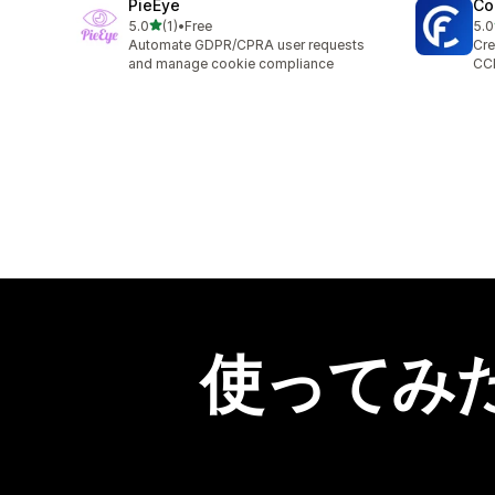
PieEye
Co
5つ星中
5.0
(1)
•
Free
5.0
合計レビュー数：1件
合
Automate GDPR/CPRA user requests
Cre
and manage cookie compliance
CC
使ってみ