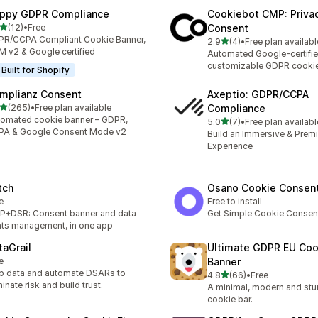
ppy GDPR Compliance
Cookiebot CMP: Priva
5つ星中
(12)
•
Free
Consent
計レビュー数：12件
R/CCPA Compliant Cookie Banner,
5つ星中
2.9
(4)
•
Free plan availabl
合計レビュー数：4件
 v2 & Google certified
Automated Google-certifi
customizable GDPR cooki
Built for Shopify
mplianz Consent
Axeptio: GDPR/CCPA
5つ星中
(265)
•
Free plan available
Compliance
計レビュー数：265件
omated cookie banner – GDPR,
5つ星中
5.0
(7)
•
Free plan availabl
合計レビュー数：7件
PA & Google Consent Mode v2
Build an Immersive & Pre
Experience
tch
Osano Cookie Consen
e
Free to install
+DSR: Consent banner and data
Get Simple Cookie Consen
hts management, in one app
taGrail
Ultimate GDPR EU Coo
e
Banner
 data and automate DSARs to
5つ星中
4.8
(66)
•
Free
合計レビュー数：66件
minate risk and build trust.
A minimal, modern and st
cookie bar.