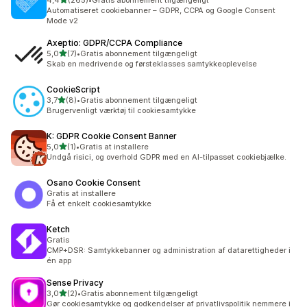
4,4
(265)
•
Gratis abonnement tilgængeligt
265 anmeldelser i alt
Automatiseret cookiebanner – GDPR, CCPA og Google Consent
Mode v2
Axeptio: GDPR/CCPA Compliance
ud af 5 stjerner
5,0
(7)
•
Gratis abonnement tilgængeligt
7 anmeldelser i alt
Skab en medrivende og førsteklasses samtykkeoplevelse
CookieScript
ud af 5 stjerner
3,7
(8)
•
Gratis abonnement tilgængeligt
8 anmeldelser i alt
Brugervenligt værktøj til cookiesamtykke
K: GDPR Cookie Consent Banner
ud af 5 stjerner
5,0
(1)
•
Gratis at installere
1 anmeldelser i alt
Undgå risici, og overhold GDPR med en AI-tilpasset cookiebjælke.
Osano Cookie Consent
Gratis at installere
Få et enkelt cookiesamtykke
Ketch
Gratis
CMP+DSR: Samtykkebanner og administration af datarettigheder i
én app
Sense Privacy
ud af 5 stjerner
3,0
(2)
•
Gratis abonnement tilgængeligt
2 anmeldelser i alt
Gør cookiesamtykke og godkendelser af privatlivspolitik nemmere i