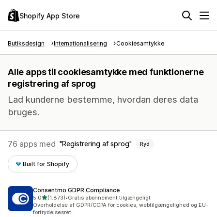
Shopify App Store
Butiksdesign
Internationalisering
Cookiesamtykke
Alle apps til cookiesamtykke med funktionerne
registrering af sprog
Lad kunderne bestemme, hvordan deres data
bruges.
76 apps med
Registrering af sprog
Ryd
Built for Shopify
Consentmo GDPR Compliance
ud af 5 stjerner
5,0
(1.873)
•
Gratis abonnement tilgængeligt
1873 anmeldelser i alt
Overholdelse af GDPR/CCPA for cookies, webtilgængelighed og EU-
fortrydelsesret