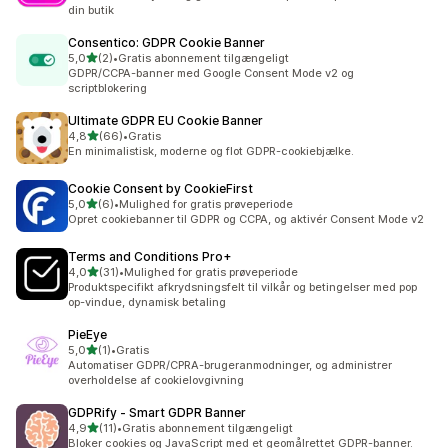
din butik
Consentico: GDPR Cookie Banner
ud af 5 stjerner
5,0
(2)
•
Gratis abonnement tilgængeligt
2 anmeldelser i alt
GDPR/CCPA-banner med Google Consent Mode v2 og
scriptblokering
Ultimate GDPR EU Cookie Banner
ud af 5 stjerner
4,8
(66)
•
Gratis
66 anmeldelser i alt
En minimalistisk, moderne og flot GDPR-cookiebjælke.
Cookie Consent by CookieFirst
ud af 5 stjerner
5,0
(6)
•
Mulighed for gratis prøveperiode
6 anmeldelser i alt
Opret cookiebanner til GDPR og CCPA, og aktivér Consent Mode v2
Terms and Conditions Pro+
ud af 5 stjerner
4,0
(31)
•
Mulighed for gratis prøveperiode
31 anmeldelser i alt
Produktspecifikt afkrydsningsfelt til vilkår og betingelser med pop
op-vindue, dynamisk betaling
PieEye
ud af 5 stjerner
5,0
(1)
•
Gratis
1 anmeldelser i alt
Automatiser GDPR/CPRA-brugeranmodninger, og administrer
overholdelse af cookielovgivning
GDPRify ‑ Smart GDPR Banner
ud af 5 stjerner
4,9
(11)
•
Gratis abonnement tilgængeligt
11 anmeldelser i alt
Bloker cookies og JavaScript med et geomålrettet GDPR-banner.