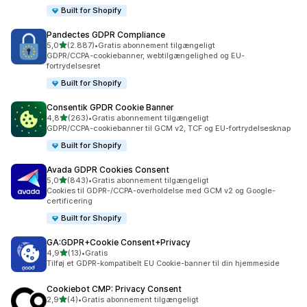
Built for Shopify
Pandectes GDPR Compliance
ud af 5 stjerner
5,0
(2.887)
•
Gratis abonnement tilgængeligt
2887 anmeldelser i alt
GDPR/CCPA-cookiebanner, webtilgængelighed og EU-
fortrydelsesret
Built for Shopify
Consentik GPDR Cookie Banner
ud af 5 stjerner
4,8
(263)
•
Gratis abonnement tilgængeligt
263 anmeldelser i alt
GDPR/CCPA-cookiebanner til GCM v2, TCF og EU-fortrydelsesknap
Built for Shopify
Avada GDPR Cookies Consent
ud af 5 stjerner
5,0
(843)
•
Gratis abonnement tilgængeligt
843 anmeldelser i alt
Cookies til GDPR-/CCPA-overholdelse med GCM v2 og Google-
certificering
Built for Shopify
GA:GDPR+Cookie Consent+Privacy
ud af 5 stjerner
4,9
(13)
•
Gratis
13 anmeldelser i alt
Tilføj et GDPR-kompatibelt EU Cookie-banner til din hjemmeside
Cookiebot CMP: Privacy Consent
ud af 5 stjerner
2,9
(4)
•
Gratis abonnement tilgængeligt
4 anmeldelser i alt