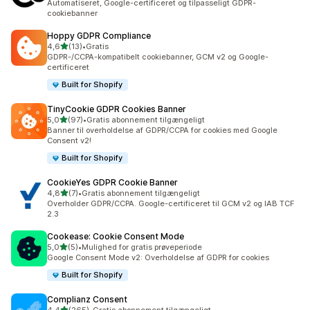
Automatiseret, Google-certificeret og tilpasseligt GDPR-
cookiebanner
Hoppy GDPR Compliance
ud af 5 stjerner
4,6
(13)
•
Gratis
13 anmeldelser i alt
GDPR-/CCPA-kompatibelt cookiebanner, GCM v2 og Google-
certificeret
Built for Shopify
TinyCookie GDPR Cookies Banner
ud af 5 stjerner
5,0
(97)
•
Gratis abonnement tilgængeligt
97 anmeldelser i alt
Banner til overholdelse af GDPR/CCPA for cookies med Google
Consent v2!
Built for Shopify
CookieYes GDPR Cookie Banner
ud af 5 stjerner
4,8
(7)
•
Gratis abonnement tilgængeligt
7 anmeldelser i alt
Overholder GDPR/CCPA. Google-certificeret til GCM v2 og IAB TCF
2.3
Cookease: Cookie Consent Mode
ud af 5 stjerner
5,0
(5)
•
Mulighed for gratis prøveperiode
5 anmeldelser i alt
Google Consent Mode v2: Overholdelse af GDPR for cookies
Built for Shopify
Complianz Consent
ud af 5 stjerner