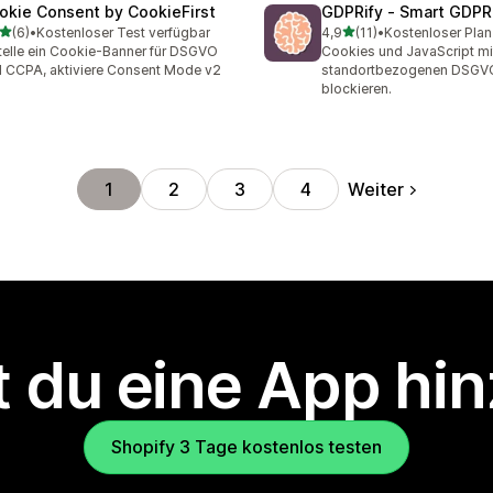
okie Consent by CookieFirst
GDPRify ‑ Smart GDPR
von 5 Sternen
von 5 Sternen
(6)
•
Kostenloser Test verfügbar
4,9
(11)
•
Kostenloser Plan
ezensionen insgesamt
11 Rezensionen insgesamt
telle ein Cookie-Banner für DSGVO
Cookies und JavaScript mi
 CCPA, aktiviere Consent Mode v2
standortbezogenen DSGV
blockieren.
Weiter
1
2
3
4
 du eine App hi
Shopify 3 Tage kostenlos testen