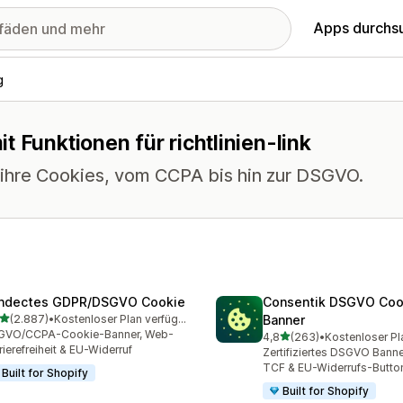
Apps durchs
g
 Funktionen für richtlinien-link
r ihre Cookies, vom CCPA bis hin zur DSGVO.
ndectes GDPR/DSGVO Cookie
Consentik DSGVO Coo
von 5 Sternen
(2.887)
•
Kostenloser Plan verfügbar
Banner
7 Rezensionen insgesamt
GVO/CCPA-Cookie-Banner, Web-
von 5 Sternen
4,8
(263)
•
Kostenloser Pl
263 Rezensionen insgesa
rierefreiheit & EU-Widerruf
Zertifiziertes DSGVO Bann
TCF & EU-Widerrufs-Butto
Built for Shopify
Built for Shopify