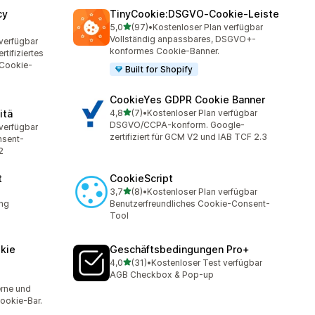
cy
TinyCookie:DSGVO‑Cookie‑Leiste
von 5 Sternen
5,0
(97)
•
Kostenloser Plan verfügbar
97 Rezensionen insgesamt
Vollständig anpassbares, DSGVO+-
verfügbar
konformes Cookie-Banner.
tifiziertes
Cookie-
Built for Shopify
CookieYes GDPR Cookie Banner
von 5 Sternen
itä
4,8
(7)
•
Kostenloser Plan verfügbar
7 Rezensionen insgesamt
DSGVO/CCPA-konform. Google-
verfügbar
zertifiziert für GCM V2 und IAB TCF 2.3
nsent-
2
t
CookieScript
von 5 Sternen
3,7
(8)
•
Kostenloser Plan verfügbar
8 Rezensionen insgesamt
ung
Benutzerfreundliches Cookie-Consent-
Tool
kie
Geschäftsbedingungen Pro+
von 5 Sternen
4,0
(31)
•
Kostenloser Test verfügbar
31 Rezensionen insgesamt
AGB Checkbox & Pop-up
t
erne und
okie-Bar.