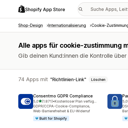
Shopify App Store
Shop-Design
Internationalisierung
Cookie-Zustimmun
Alle apps für cookie-zustimmung mit
Gib deinen Kund:innen die Kontrolle übe
74 Apps mit
Richtlinien-Link
Löschen
Consentmo GDPR Compliance
Pa
von 5 Sternen
5,0
(1.871)
•
Kostenloser Plan verfügbar
5,0
1871 Rezensionen insgesamt
288
GDPR/CCPA-Cookie-Compliance,
DS
Web-Barrierefreiheit & EU-Widerruf
Bar
Built for Shopify