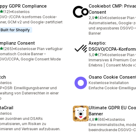
ppy GDPR Compliance
Cookiebot CMP: Priva
von 5 Sternen
(12)
•
Kostenlos
Consent
Rezensionen insgesamt
GVO-/CCPA-konformes Cookie-
von 5 Sternen
2,9
(4)
•
Kostenloser Plan 
4 Rezensionen insgesamt
ner, GCM v2 und Google-zertifiziert
Automatisiertes, Google-zer
und anpassbares DSGVO-
Built for Shopify
Banner
mplianz Consent
Axeptio:
von 5 Sternen
(265)
•
Kostenloser Plan verfügbar
DSGVO/CCPA‑Konform
 Rezensionen insgesamt
omatisch Cookie Banner –
von 5 Sternen
5,0
(7)
•
Kostenloser Plan 
7 Rezensionen insgesamt
GVO/CCPA, Google Consent Mode
Immersives & Premium Co
Erlebnis | Consent Mode v
tch
Osano Cookie Consen
tenlos
Kostenlose Installation
+DSR: Einwilligungsbanner und
Einfache Cookie-Einwillig
waltung von Datenrechten in einer
p
taGrail
Ultimate GDPR EU Coo
tenlos
Banner
ten zuordnen und DSARs
von 5 Sternen
4,8
(66)
•
Kostenlos
66 Rezensionen insgesam
omatisieren, um Risiken zu
Eine minimalistische, mod
imieren und Vertrauen aufzubauen.
beeindruckende DSGVO-Co