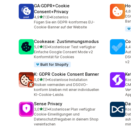
GA:GDPR+Cookie
Ho
Consent+Privacy
4,6
12 
DS
von 5 Sternen
4,9
(13)
•
Kostenlos
13 Rezensionen insgesamt
Ban
Fügen Sie ein GDPR-konformes EU-
Cookie-Banner auf der Website
Cookease: Zustimmungsmodus
Co
von 5 Sternen
5,0
(5)
•
Kostenloser Test verfügbar
4,4
5 Rezensionen insgesamt
265
Einfache Google Consent Mode v2
Aut
Konformität für Cookies
DS
v2
Built for Shopify
K: GDPR Cookie Consent Banner
Ke
von 5 Sternen
5,0
(1)
•
Kostenlose Installation
Kos
1 Rezensionen insgesamt
Risiken vermeiden und DSGVO-
CMP
konform bleiben mit einer individuellen
Ver
KI-Cookie-Leiste.
Ap
Sense Privacy
Da
von 5 Sternen
3,0
(2)
•
Kostenloser Plan verfügbar
Kos
2 Rezensionen insgesamt
Cookie-Einwilligungen und
Da
Datenschutzfreigaben in deinem Shop
aut
vereinfachen
min