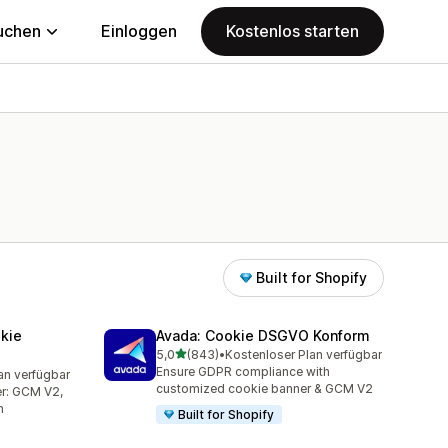
uchen
Einloggen
Kostenlos starten
Built for Shopify
kie
Avada: Cookie DSGVO Konform
von 5 Sternen
5,0
(843)
•
Kostenloser Plan verfügbar
843 Rezensionen insgesamt
Ensure GDPR compliance with
an verfügbar
mt
customized cookie banner & GCM V2
er: GCM V2,
n
Built for Shopify