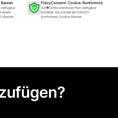
 Banner
FlexyConsent‑Cookie‑Konformitä
von 5 Sternen
 verfügbar
4,8
(3)
•
Kostenloser Plan verfügbar
3 Rezensionen insgesamt
t einem
Erstellen Sie schnell ein DSGVO-
O-Banner
konformes Cookie-Banner.
nzufügen?