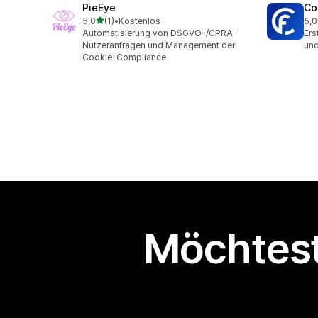
PieEye
Co
von 5 Sternen
5,0
(1)
•
Kostenlos
5,0
1 Rezensionen insgesamt
6 R
Automatisierung von DSGVO-/CPRA-
Ers
Nutzeranfragen und Management der
und
Cookie-Compliance
Möchtest