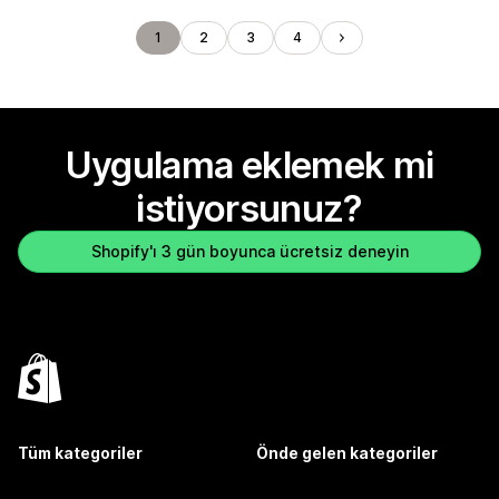
1
2
3
4
Uygulama eklemek mi
istiyorsunuz?
Shopify'ı 3 gün boyunca ücretsiz deneyin
Tüm kategoriler
Önde gelen kategoriler