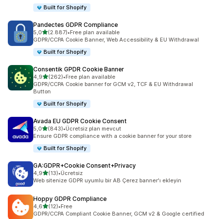
Built for Shopify
Pandectes GDPR Compliance
5 yıldız üzerinden
5,0
(2.887)
•
Free plan available
toplam 2887 değerlendirme
GDPR/CCPA Cookie Banner, Web Accessibility & EU Withdrawal
Built for Shopify
Consentik GPDR Cookie Banner
5 yıldız üzerinden
4,9
(262)
•
Free plan available
toplam 262 değerlendirme
GDPR/CCPA Cookie banner for GCM v2, TCF & EU Withdrawal
Button
Built for Shopify
Avada EU GDPR Cookie Consent
5 yıldız üzerinden
5,0
(843)
•
Ücretsiz plan mevcut
toplam 843 değerlendirme
Ensure GDPR compliance with a cookie banner for your store
Built for Shopify
GA:GDPR+Cookie Consent+Privacy
5 yıldız üzerinden
4,9
(13)
•
Ücretsiz
toplam 13 değerlendirme
Web sitenize GDPR uyumlu bir AB Çerez banner'ı ekleyin
Hoppy GDPR Compliance
5 yıldız üzerinden
4,6
(12)
•
Free
toplam 12 değerlendirme
GDPR/CCPA Compliant Cookie Banner, GCM v2 & Google certified