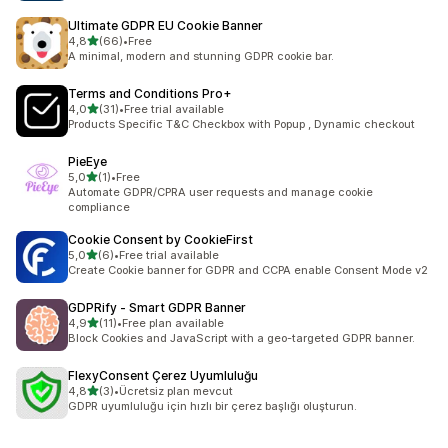
Ultimate GDPR EU Cookie Banner
5 yıldız üzerinden
4,8
(66)
•
Free
toplam 66 değerlendirme
A minimal, modern and stunning GDPR cookie bar.
Terms and Conditions Pro+
5 yıldız üzerinden
4,0
(31)
•
Free trial available
toplam 31 değerlendirme
Products Specific T&C Checkbox with Popup , Dynamic checkout
PieEye
5 yıldız üzerinden
5,0
(1)
•
Free
toplam 1 değerlendirme
Automate GDPR/CPRA user requests and manage cookie
compliance
Cookie Consent by CookieFirst
5 yıldız üzerinden
5,0
(6)
•
Free trial available
toplam 6 değerlendirme
Create Cookie banner for GDPR and CCPA enable Consent Mode v2
GDPRify ‑ Smart GDPR Banner
5 yıldız üzerinden
4,9
(11)
•
Free plan available
toplam 11 değerlendirme
Block Cookies and JavaScript with a geo-targeted GDPR banner.
FlexyConsent Çerez Uyumluluğu
5 yıldız üzerinden
4,8
(3)
•
Ücretsiz plan mevcut
toplam 3 değerlendirme
GDPR uyumluluğu için hızlı bir çerez başlığı oluşturun.