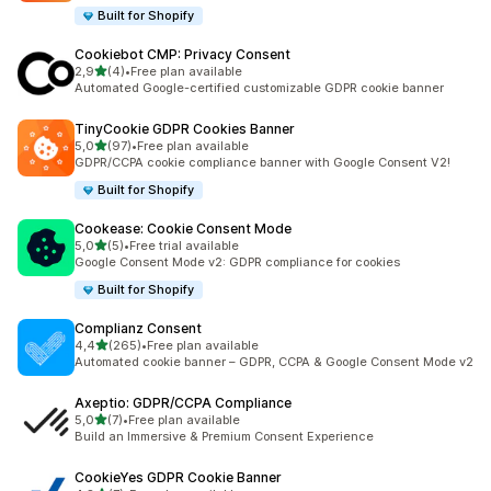
Built for Shopify
Cookiebot CMP: Privacy Consent
5 yıldız üzerinden
2,9
(4)
•
Free plan available
toplam 4 değerlendirme
Automated Google-certified customizable GDPR cookie banner
TinyCookie GDPR Cookies Banner
5 yıldız üzerinden
5,0
(97)
•
Free plan available
toplam 97 değerlendirme
GDPR/CCPA cookie compliance banner with Google Consent V2!
Built for Shopify
Cookease: Cookie Consent Mode
5 yıldız üzerinden
5,0
(5)
•
Free trial available
toplam 5 değerlendirme
Google Consent Mode v2: GDPR compliance for cookies
Built for Shopify
Complianz Consent
5 yıldız üzerinden
4,4
(265)
•
Free plan available
toplam 265 değerlendirme
Automated cookie banner – GDPR, CCPA & Google Consent Mode v2
Axeptio: GDPR/CCPA Compliance
5 yıldız üzerinden
5,0
(7)
•
Free plan available
toplam 7 değerlendirme
Build an Immersive & Premium Consent Experience
CookieYes GDPR Cookie Banner