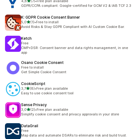
5 yıldız üzerinden
4,8
(7)
•
Free plan available
toplam 7 değerlendirme
GDPR/CCPA compliant. Google-certified for GCM V2 & IAB TCF 2.3
K: GDPR Cookie Consent Banner
5 yıldız üzerinden
5,0
(1)
•
Free to install
toplam 1 değerlendirme
Avoid Risks & Stay GDPR Compliant with AI Custom Cookie Bar.
Ketch
Free
CMP+DSR: Consent banner and data rights management, in one
app
Osano Cookie Consent
Free to install
Get Simple Cookie Consent
CookieScript
5 yıldız üzerinden
3,7
(8)
•
Free plan available
toplam 8 değerlendirme
Easy to use cookie consent tool
Sense Privacy
5 yıldız üzerinden
3,0
(2)
•
Free plan available
toplam 2 değerlendirme
Simplify cookie consent and privacy approvals in your store
DataGrail
Free
Map data and automate DSARs to eliminate risk and build trust.