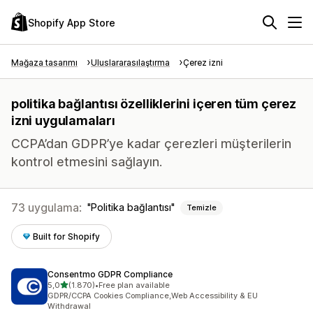
Shopify App Store
Mağaza tasarımı
Uluslararasılaştırma
Çerez izni
politika bağlantısı özelliklerini içeren tüm çerez
izni uygulamaları
CCPA’dan GDPR’ye kadar çerezleri müşterilerin
kontrol etmesini sağlayın.
73 uygulama:
Politika bağlantısı
Temizle
Built for Shopify
Consentmo GDPR Compliance
5 yıldız üzerinden
5,0
(1.870)
•
Free plan available
toplam 1870 değerlendirme
GDPR/CCPA Cookies Compliance,Web Accessibility & EU
Withdrawal