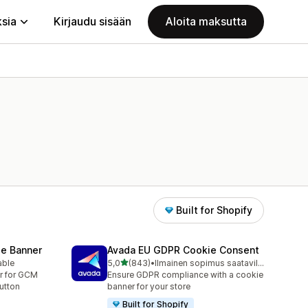
ksia
Kirjaudu sisään
Aloita maksutta
Built for Shopify
e Banner
Avada EU GDPR Cookie Consent
/ 5 tähteä
able
5,0
(843)
•
Ilmainen sopimus saatavilla
843 arvostelua yhteensä
r for GCM
Ensure GDPR compliance with a cookie
utton
banner for your store
Built for Shopify