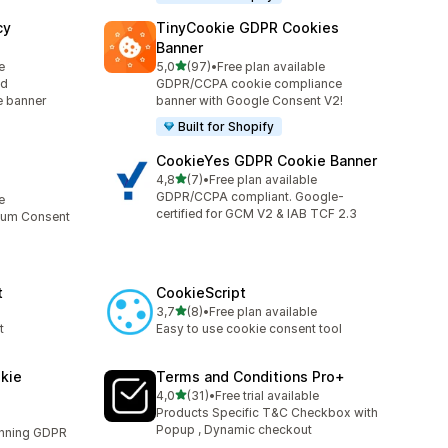
cy
TinyCookie GDPR Cookies
Banner
/ 5 tähteä
e
5,0
(97)
•
Free plan available
97 arvostelua yhteensä
ed
GDPR/CCPA cookie compliance
e banner
banner with Google Consent V2!
Built for Shopify
CookieYes GDPR Cookie Banner
/ 5 tähteä
4,8
(7)
•
Free plan available
7 arvostelua yhteensä
GDPR/CCPA compliant. Google-
e
certified for GCM V2 & IAB TCF 2.3
mium Consent
t
CookieScript
/ 5 tähteä
3,7
(8)
•
Free plan available
8 arvostelua yhteensä
t
Easy to use cookie consent tool
kie
Terms and Conditions Pro+
/ 5 tähteä
4,0
(31)
•
Free trial available
31 arvostelua yhteensä
Products Specific T&C Checkbox with
Popup , Dynamic checkout
unning GDPR