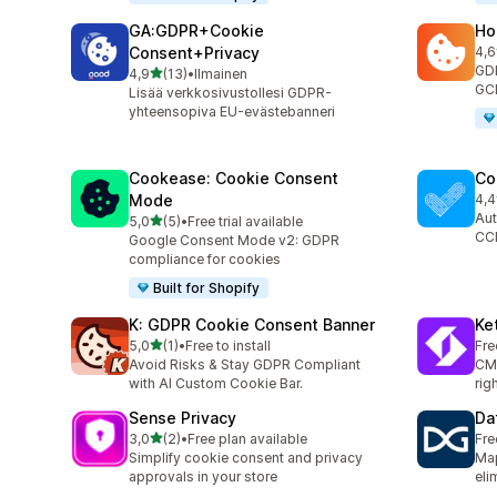
GA:GDPR+Cookie
Ho
Consent+Privacy
4,6
12 
GDP
/ 5 tähteä
4,9
(13)
•
Ilmainen
13 arvostelua yhteensä
GCM
Lisää verkkosivustollesi GDPR-
yhteensopiva EU-evästebanneri
Cookease: Cookie Consent
Co
Mode
4,4
265
Aut
/ 5 tähteä
5,0
(5)
•
Free trial available
5 arvostelua yhteensä
CC
Google Consent Mode v2: GDPR
compliance for cookies
Built for Shopify
K: GDPR Cookie Consent Banner
Ke
/ 5 tähteä
5,0
(1)
•
Free to install
Fre
1 arvostelua yhteensä
Avoid Risks & Stay GDPR Compliant
CMP
with AI Custom Cookie Bar.
rig
Sense Privacy
Da
/ 5 tähteä
3,0
(2)
•
Free plan available
Fre
2 arvostelua yhteensä
Simplify cookie consent and privacy
Map
approvals in your store
eli