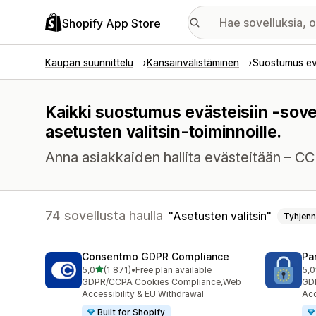
Shopify App Store
Kaupan suunnittelu
Kansainvälistäminen
Suostumus evä
Kaikki suostumus evästeisiin -sove
asetusten valitsin-toiminnoille.
Anna asiakkaiden hallita evästeitään – C
74 sovellusta haulla
Asetusten valitsin
Tyhjen
Consentmo GDPR Compliance
Pa
/ 5 tähteä
5,0
(1 871)
•
Free plan available
5,0
1871 arvostelua yhteensä
288
GDPR/CCPA Cookies Compliance,Web
GD
Accessibility & EU Withdrawal
Acc
Built for Shopify