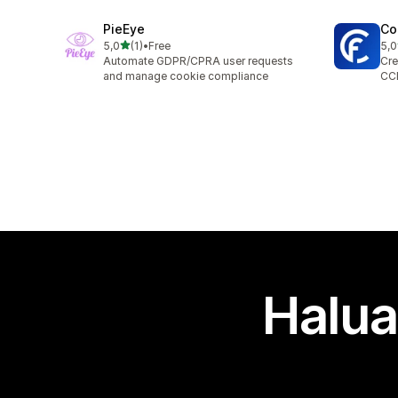
PieEye
Co
/ 5 tähteä
5,0
(1)
•
Free
5,0
1 arvostelua yhteensä
6 a
Automate GDPR/CPRA user requests
Cre
and manage cookie compliance
CC
Halua