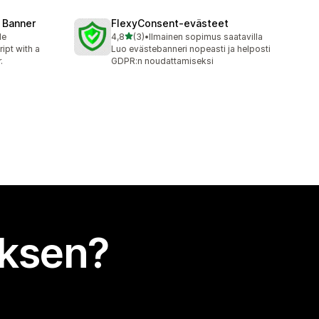
 Banner
FlexyConsent‑evästeet
/ 5 tähteä
le
4,8
(3)
•
Ilmainen sopimus saatavilla
3 arvostelua yhteensä
ipt with a
Luo evästebanneri nopeasti ja helposti
.
GDPR:n noudattamiseksi
uksen?