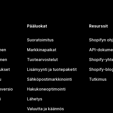
Pääluokat
Resurssit
Suoratoimitus
Shopifyn oh
nen
Markkinapaikat
API-dokume
inen
Tuotearvostelut
Shopify-yht
tukset
Lisämyynti ja tuotepaketit
Shopify-blog
u
Sähköpostimarkkinointi
Tutkimus
nversio
Hakukoneoptimointi
i
Lähetys
Valuutta ja käännös