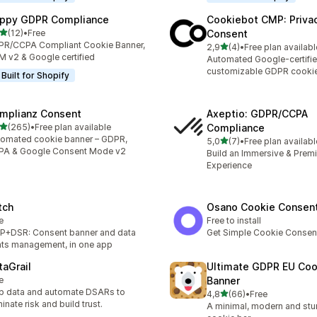
ppy GDPR Compliance
Cookiebot CMP: Priva
/ 5 tähteä
(12)
•
Free
Consent
arvostelua yhteensä
R/CCPA Compliant Cookie Banner,
/ 5 tähteä
2,9
(4)
•
Free plan availabl
4 arvostelua yhteensä
 v2 & Google certified
Automated Google-certifi
customizable GDPR cooki
Built for Shopify
mplianz Consent
Axeptio: GDPR/CCPA
/ 5 tähteä
(265)
•
Free plan available
Compliance
 arvostelua yhteensä
omated cookie banner – GDPR,
/ 5 tähteä
5,0
(7)
•
Free plan availabl
7 arvostelua yhteensä
PA & Google Consent Mode v2
Build an Immersive & Pre
Experience
tch
Osano Cookie Consen
e
Free to install
+DSR: Consent banner and data
Get Simple Cookie Consen
hts management, in one app
taGrail
Ultimate GDPR EU Coo
e
Banner
 data and automate DSARs to
/ 5 tähteä
4,8
(66)
•
Free
66 arvostelua yhteensä
minate risk and build trust.
A minimal, modern and st