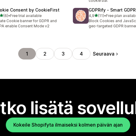
cookie bar.
okie Consent by CookieFirst
GDPRify ‑ Smart GDPR
/ 5 tähteä
/ 5 tähteä
(6)
•
Free trial available
4,9
(11)
•
Free plan availab
rvostelua yhteensä
11 arvostelua yhteensä
ate Cookie banner for GDPR and
Block Cookies and JavaScr
PA enable Consent Mode v2
geo-targeted GDPR banner
Seuraava
1
2
3
4
tko lisätä sovell
Kokeile Shopifyta ilmaiseksi kolmen päivän ajan