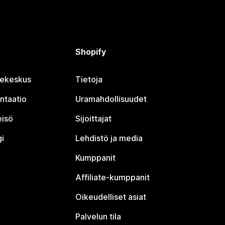
Shopify
jekeskus
Tietoja
ntaatio
Uramahdollisuudet
eisö
Sijoittajat
i
Lehdistö ja media
Kumppanit
Affiliate-kumppanit
Oikeudelliset asiat
Palvelun tila