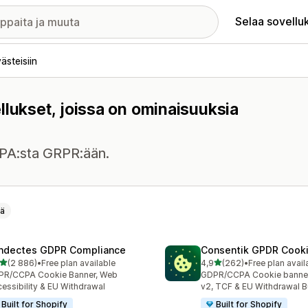
Selaa sovellu
steisiin
llukset, joissa on ominaisuuksia
CPA:sta GRPR:ään.
nä
ndectes GDPR Compliance
Consentik GPDR Cooki
/ 5 tähteä
/ 5 tähteä
(2 886)
•
Free plan available
4,9
(262)
•
Free plan avail
6 arvostelua yhteensä
262 arvostelua yhteensä
PR/CCPA Cookie Banner, Web
GDPR/CCPA Cookie banne
essibility & EU Withdrawal
v2, TCF & EU Withdrawal B
Built for Shopify
Built for Shopify