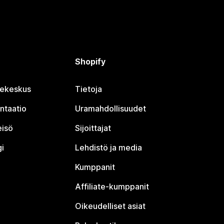
Shopify
jekeskus
Tietoja
ntaatio
Uramahdollisuudet
eisö
Sijoittajat
i
Lehdistö ja media
Kumppanit
Affiliate-kumppanit
Oikeudelliset asiat