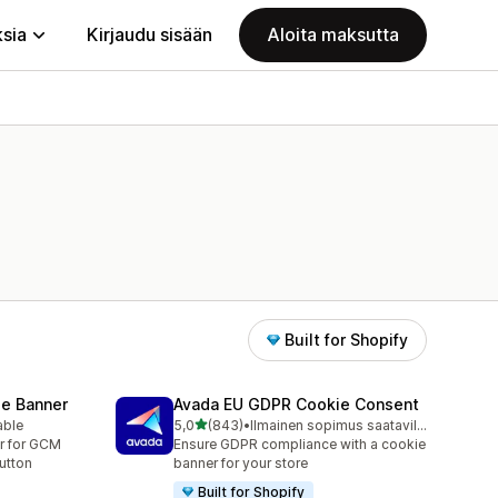
ksia
Kirjaudu sisään
Aloita maksutta
Built for Shopify
e Banner
Avada EU GDPR Cookie Consent
/ 5 tähteä
able
5,0
(843)
•
Ilmainen sopimus saatavilla
843 arvostelua yhteensä
r for GCM
Ensure GDPR compliance with a cookie
utton
banner for your store
Built for Shopify