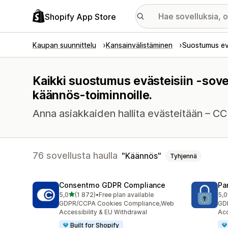
Shopify App Store
Kaupan suunnittelu
Kansainvälistäminen
Suostumus evä
Kaikki suostumus evästeisiin -sove
käännös-toiminnoille.
Anna asiakkaiden hallita evästeitään – C
76 sovellusta haulla
Käännös
Tyhjennä
Consentmo GDPR Compliance
Pa
/ 5 tähteä
5,0
(1 872)
•
Free plan available
5,0
1872 arvostelua yhteensä
288
GDPR/CCPA Cookies Compliance,Web
GD
Accessibility & EU Withdrawal
Acc
Built for Shopify