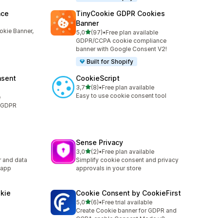
nce
TinyCookie GDPR Cookies
Banner
kie Banner,
/ 5 tähteä
5,0
(97)
•
Free plan available
97 arvostelua yhteensä
GDPR/CCPA cookie compliance
banner with Google Consent V2!
Built for Shopify
nsent
CookieScript
/ 5 tähteä
3,7
(8)
•
Free plan available
8 arvostelua yhteensä
Easy to use cookie consent tool
e
: GDPR
Sense Privacy
/ 5 tähteä
3,0
(2)
•
Free plan available
2 arvostelua yhteensä
 and data
Simplify cookie consent and privacy
 app
approvals in your store
kie
Cookie Consent by CookieFirst
/ 5 tähteä
5,0
(6)
•
Free trial available
6 arvostelua yhteensä
Create Cookie banner for GDPR and