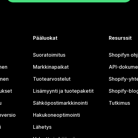
Pääluokat
Resurssit
Suoratoimitus
Shopifyn oh
nen
Markkinapaikat
API-dokume
inen
Tuotearvostelut
Shopify-yht
tukset
Lisämyynti ja tuotepaketit
Shopify-blog
u
Sähköpostimarkkinointi
Tutkimus
nversio
Hakukoneoptimointi
i
Lähetys