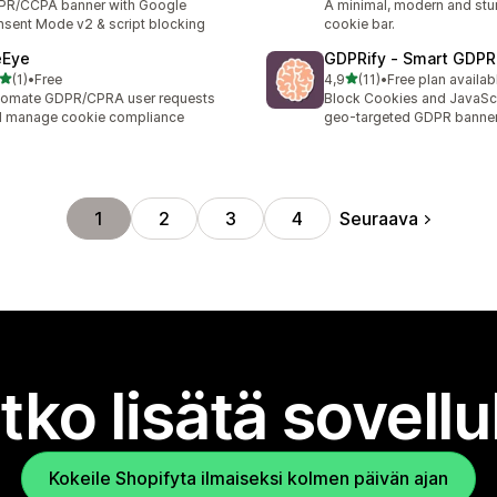
PR/CCPA banner with Google
A minimal, modern and st
sent Mode v2 & script blocking
cookie bar.
eEye
GDPRify ‑ Smart GDPR
/ 5 tähteä
/ 5 tähteä
(1)
•
Free
4,9
(11)
•
Free plan availab
rvostelua yhteensä
11 arvostelua yhteensä
tomate GDPR/CPRA user requests
Block Cookies and JavaScr
 manage cookie compliance
geo-targeted GDPR banner
Seuraava
1
2
3
4
tko lisätä sovell
Kokeile Shopifyta ilmaiseksi kolmen päivän ajan