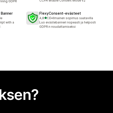
CCPA enable Consent Mode v2
unning GDPR
 Banner
FlexyConsent‑evästeet
/ 5 tähteä
le
4,8
(3)
•
Ilmainen sopimus saatavilla
3 arvostelua yhteensä
ipt with a
Luo evästebanneri nopeasti ja helposti
.
GDPR:n noudattamiseksi
uksen?