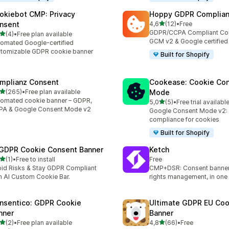
okiebot CMP: Privacy
Hoppy GDPR Complia
/ 5 tähteä
nsent
4,6
(12)
•
Free
12 arvostelua yhteensä
GDPR/CCPA Compliant Coo
/ 5 tähteä
(4)
•
Free plan available
rvostelua yhteensä
GCM v2 & Google certified
omated Google-certified
tomizable GDPR cookie banner
Built for Shopify
mplianz Consent
Cookease: Cookie Co
/ 5 tähteä
(265)
•
Free plan available
Mode
 arvostelua yhteensä
omated cookie banner – GDPR,
/ 5 tähteä
5,0
(5)
•
Free trial availabl
5 arvostelua yhteensä
PA & Google Consent Mode v2
Google Consent Mode v2
compliance for cookies
Built for Shopify
 GDPR Cookie Consent Banner
Ketch
/ 5 tähteä
(1)
•
Free to install
Free
rvostelua yhteensä
id Risks & Stay GDPR Compliant
CMP+DSR: Consent banner
h AI Custom Cookie Bar.
rights management, in one
nsentico: GDPR Cookie
Ultimate GDPR EU Coo
nner
Banner
/ 5 tähteä
/ 5 tähteä
(2)
•
Free plan available
4,8
(66)
•
Free
rvostelua yhteensä
66 arvostelua yhteensä