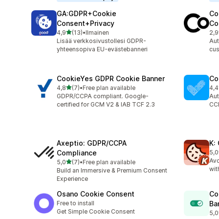
GA:GDPR+Cookie
Co
Consent+Privacy
Co
/ 5 tähteä
4,9
(13)
•
Ilmainen
2,9
13 arvostelua yhteensä
4 a
Lisää verkkosivustollesi GDPR-
Aut
yhteensopiva EU-evästebanneri
cus
CookieYes GDPR Cookie Banner
Co
/ 5 tähteä
4,8
(7)
•
Free plan available
4,4
7 arvostelua yhteensä
265
GDPR/CCPA compliant. Google-
Aut
certified for GCM V2 & IAB TCF 2.3
CC
Axeptio: GDPR/CCPA
K:
Compliance
5,0
1 a
Avo
/ 5 tähteä
5,0
(7)
•
Free plan available
7 arvostelua yhteensä
wit
Build an Immersive & Premium Consent
Experience
Osano Cookie Consent
Co
Free to install
Ba
Get Simple Cookie Consent
5,0
2 a