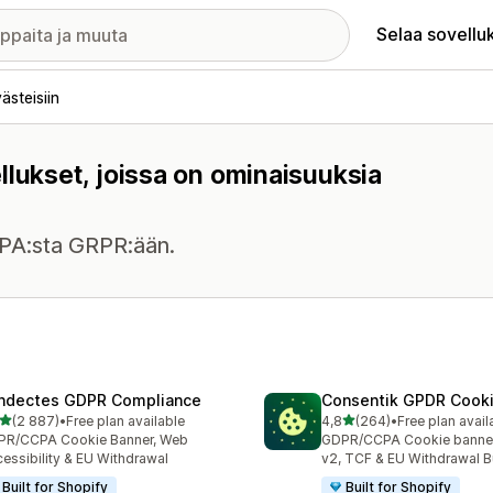
Selaa sovellu
steisiin
llukset, joissa on ominaisuuksia
CPA:sta GRPR:ään.
ndectes GDPR Compliance
Consentik GPDR Cooki
/ 5 tähteä
/ 5 tähteä
(2 887)
•
Free plan available
4,8
(264)
•
Free plan avail
7 arvostelua yhteensä
264 arvostelua yhteensä
PR/CCPA Cookie Banner, Web
GDPR/CCPA Cookie banne
essibility & EU Withdrawal
v2, TCF & EU Withdrawal B
Built for Shopify
Built for Shopify