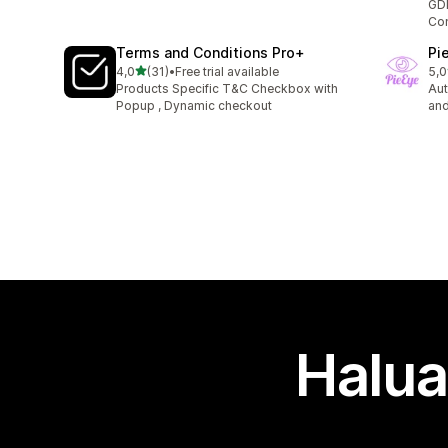
GD
Con
Terms and Conditions Pro+
Pi
/ 5 tähteä
4,0
(31)
•
Free trial available
5,0
31 arvostelua yhteensä
1 a
Products Specific T&C Checkbox with
Au
Popup , Dynamic checkout
and
Halua