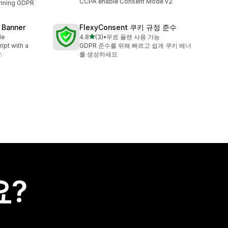
CCPA enable Consent Mode v2
unning GDPR
 Banner
FlexyConsent 쿠키 규정 준수
별 5개 중
le
4.8
(3)
•
무료 플랜 사용 가능
총 리뷰 3개
ipt with a
GDPR 준수를 위해 빠르고 쉽게 쿠키 배너
.
를 생성하세요
요?