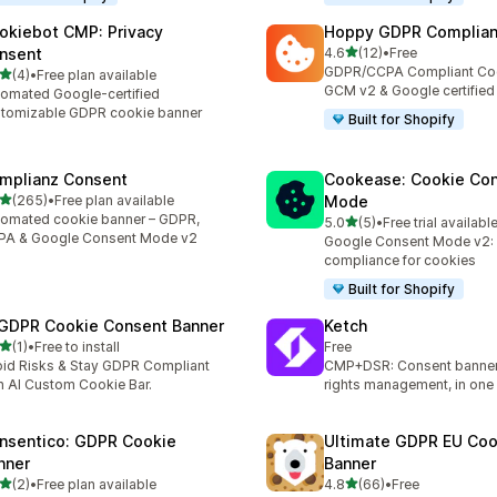
okiebot CMP: Privacy
Hoppy GDPR Complia
별 5개 중
nsent
4.6
(12)
•
Free
총 리뷰 12개
GDPR/CCPA Compliant Coo
별 5개 중
(4)
•
Free plan available
리뷰 4개
GCM v2 & Google certified
omated Google-certified
tomizable GDPR cookie banner
Built for Shopify
mplianz Consent
Cookease: Cookie Co
별 5개 중
(265)
•
Free plan available
Mode
리뷰 265개
omated cookie banner – GDPR,
별 5개 중
5.0
(5)
•
Free trial availabl
총 리뷰 5개
PA & Google Consent Mode v2
Google Consent Mode v2
compliance for cookies
Built for Shopify
 GDPR Cookie Consent Banner
Ketch
별 5개 중
(1)
•
Free to install
Free
리뷰 1개
id Risks & Stay GDPR Compliant
CMP+DSR: Consent banner
h AI Custom Cookie Bar.
rights management, in one
nsentico: GDPR Cookie
Ultimate GDPR EU Coo
nner
Banner
별 5개 중
별 5개 중
(2)
•
Free plan available
4.8
(66)
•
Free
리뷰 2개
총 리뷰 66개