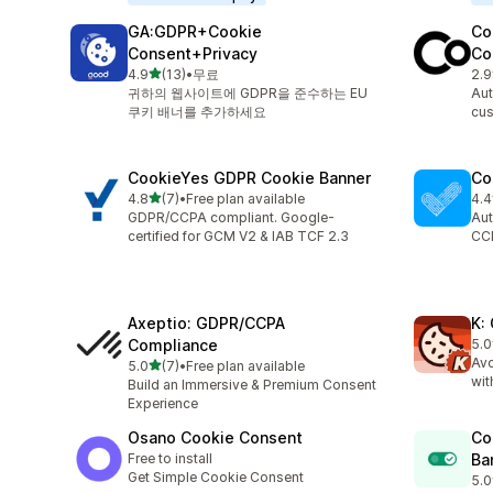
GA:GDPR+Cookie
Co
Consent+Privacy
Co
별 5개 중
4.9
(13)
•
무료
2.9
총 리뷰 13개
총 
귀하의 웹사이트에 GDPR을 준수하는 EU
Aut
쿠키 배너를 추가하세요
cus
CookieYes GDPR Cookie Banner
Co
별 5개 중
4.8
(7)
•
Free plan available
4.4
총 리뷰 7개
총 
GDPR/CCPA compliant. Google-
Aut
certified for GCM V2 & IAB TCF 2.3
CC
Axeptio: GDPR/CCPA
K:
Compliance
5.0
총 
Avo
별 5개 중
5.0
(7)
•
Free plan available
총 리뷰 7개
wit
Build an Immersive & Premium Consent
Experience
Osano Cookie Consent
Co
Free to install
Ba
Get Simple Cookie Consent
5.0
총 