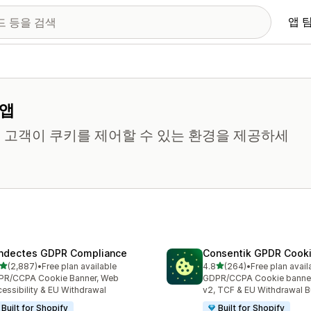
앱 
 앱
 고객이 쿠키를 제어할 수 있는 환경을 제공하세
ndectes GDPR Compliance
Consentik GPDR Cooki
별 5개 중
별 5개 중
(2,887)
•
Free plan available
4.8
(264)
•
Free plan avail
리뷰 2887개
총 리뷰 264개
PR/CCPA Cookie Banner, Web
GDPR/CCPA Cookie banne
essibility & EU Withdrawal
v2, TCF & EU Withdrawal B
Built for Shopify
Built for Shopify