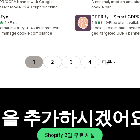
PR/CCPA banner with Google
A minimal, modern and st
sent Mode v2 & script blocking
cookie bar.
eEye
GDPRify ‑ Smart GDPR
별 5개 중
별 5개 중
(1)
•
Free
4.9
(11)
•
Free plan availab
리뷰 1개
총 리뷰 11개
tomate GDPR/CPRA user requests
Block Cookies and JavaScr
 manage cookie compliance
geo-targeted GDPR banner
다음
1
2
3
4
을 추가하시겠어
Shopify 3일 무료 체험