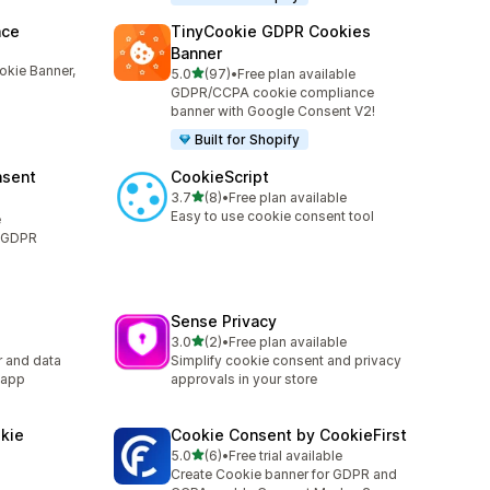
nce
TinyCookie GDPR Cookies
Banner
kie Banner,
별 5개 중
5.0
(97)
•
Free plan available
총 리뷰 97개
GDPR/CCPA cookie compliance
banner with Google Consent V2!
Built for Shopify
nsent
CookieScript
별 5개 중
3.7
(8)
•
Free plan available
총 리뷰 8개
Easy to use cookie consent tool
e
: GDPR
Sense Privacy
별 5개 중
3.0
(2)
•
Free plan available
총 리뷰 2개
 and data
Simplify cookie consent and privacy
 app
approvals in your store
kie
Cookie Consent by CookieFirst
별 5개 중
5.0
(6)
•
Free trial available
총 리뷰 6개
Create Cookie banner for GDPR and