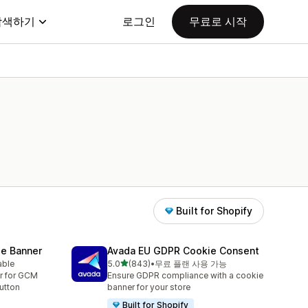
탐색하기
로그인
무료로 시작
Built for Shopify
e Banner
Avada EU GDPR Cookie Consent
별 5개 중
able
5.0
(843)
•
무료 플랜 사용 가능
총 리뷰 843개
r for GCM
Ensure GDPR compliance with a cookie
utton
banner for your store
Built for Shopify