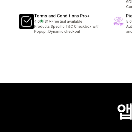
GD
Con
Terms and Conditions Pro+
Pi
별 5개 중
4.0
(31)
•
Free trial available
5.0
총 리뷰 31개
총 
Products Specific T&C Checkbox with
Au
Popup , Dynamic checkout
and
앱