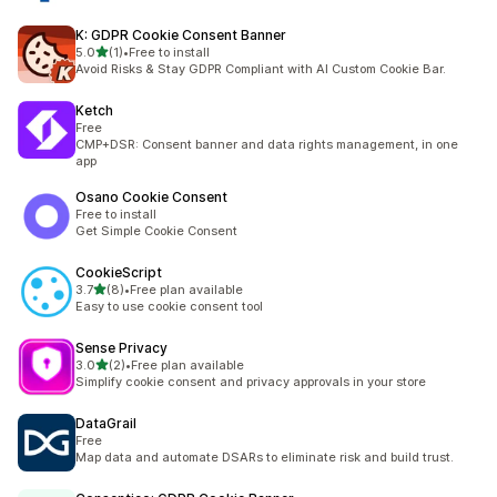
K: GDPR Cookie Consent Banner
별 5개 중
5.0
(1)
•
Free to install
총 리뷰 1개
Avoid Risks & Stay GDPR Compliant with AI Custom Cookie Bar.
Ketch
Free
CMP+DSR: Consent banner and data rights management, in one
app
Osano Cookie Consent
Free to install
Get Simple Cookie Consent
CookieScript
별 5개 중
3.7
(8)
•
Free plan available
총 리뷰 8개
Easy to use cookie consent tool
Sense Privacy
별 5개 중
3.0
(2)
•
Free plan available
총 리뷰 2개
Simplify cookie consent and privacy approvals in your store
DataGrail
Free
Map data and automate DSARs to eliminate risk and build trust.