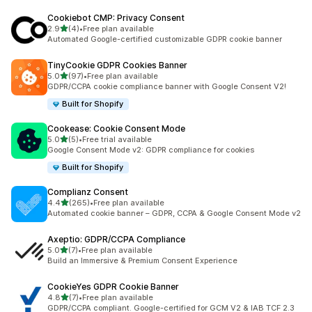
Cookiebot CMP: Privacy Consent
별 5개 중
2.9
(4)
•
Free plan available
총 리뷰 4개
Automated Google-certified customizable GDPR cookie banner
TinyCookie GDPR Cookies Banner
별 5개 중
5.0
(97)
•
Free plan available
총 리뷰 97개
GDPR/CCPA cookie compliance banner with Google Consent V2!
Built for Shopify
Cookease: Cookie Consent Mode
별 5개 중
5.0
(5)
•
Free trial available
총 리뷰 5개
Google Consent Mode v2: GDPR compliance for cookies
Built for Shopify
Complianz Consent
별 5개 중
4.4
(265)
•
Free plan available
총 리뷰 265개
Automated cookie banner – GDPR, CCPA & Google Consent Mode v2
Axeptio: GDPR/CCPA Compliance
별 5개 중
5.0
(7)
•
Free plan available
총 리뷰 7개
Build an Immersive & Premium Consent Experience
CookieYes GDPR Cookie Banner
별 5개 중
4.8
(7)
•
Free plan available
총 리뷰 7개
GDPR/CCPA compliant. Google-certified for GCM V2 & IAB TCF 2.3