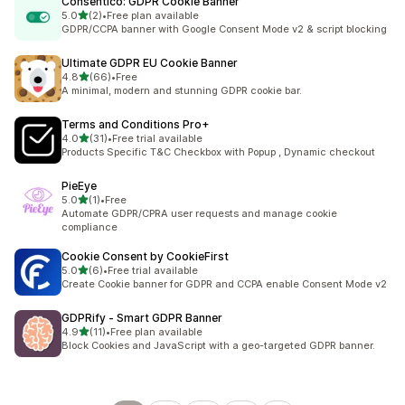
Consentico: GDPR Cookie Banner
별 5개 중
5.0
(2)
•
Free plan available
총 리뷰 2개
GDPR/CCPA banner with Google Consent Mode v2 & script blocking
Ultimate GDPR EU Cookie Banner
별 5개 중
4.8
(66)
•
Free
총 리뷰 66개
A minimal, modern and stunning GDPR cookie bar.
Terms and Conditions Pro+
별 5개 중
4.0
(31)
•
Free trial available
총 리뷰 31개
Products Specific T&C Checkbox with Popup , Dynamic checkout
PieEye
별 5개 중
5.0
(1)
•
Free
총 리뷰 1개
Automate GDPR/CPRA user requests and manage cookie
compliance
Cookie Consent by CookieFirst
별 5개 중
5.0
(6)
•
Free trial available
총 리뷰 6개
Create Cookie banner for GDPR and CCPA enable Consent Mode v2
GDPRify ‑ Smart GDPR Banner
별 5개 중
4.9
(11)
•
Free plan available
총 리뷰 11개
Block Cookies and JavaScript with a geo-targeted GDPR banner.