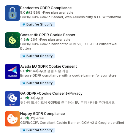
Pandectes GDPR Compliance
별 5개 중
5.0
(2,888)
•
Free plan available
총 리뷰 2888개
GDPR/CCPA Cookie Banner, Web Accessibility & EU Withdrawal
Built for Shopify
Consentik GPDR Cookie Banner
별 5개 중
4.8
(264)
•
Free plan available
총 리뷰 264개
GDPR/CCPA Cookie banner for GCM v2, TCF & EU Withdrawal
Button
Built for Shopify
Avada EU GDPR Cookie Consent
별 5개 중
5.0
(843)
•
무료 플랜 사용 가능
총 리뷰 843개
Ensure GDPR compliance with a cookie banner for your store
Built for Shopify
GA:GDPR+Cookie Consent+Privacy
별 5개 중
4.9
(13)
•
무료
총 리뷰 13개
귀하의 웹사이트에 GDPR을 준수하는 EU 쿠키 배너를 추가하세요
Hoppy GDPR Compliance
별 5개 중
4.6
(12)
•
Free
총 리뷰 12개
GDPR/CCPA Compliant Cookie Banner, GCM v2 & Google certified
Built for Shopify