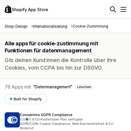
Shopify App Store
Shop-Design
Internationalisierung
Cookie-Zustimmung
Alle apps für cookie-zustimmung mit
Funktionen für datenmanagement
Gib deinen Kund:innen die Kontrolle über ihre
Cookies, vom CCPA bis hin zur DSGVO.
76 Apps mit
Datenmanagement
Löschen
Built for Shopify
Consentmo GDPR Compliance
von 5 Sternen
5,0
(1.872)
•
Kostenloser Plan verfügbar
1872 Rezensionen insgesamt
GDPR/CCPA-Cookie-Compliance, Web-Barrierefreiheit & EU-
Widerruf