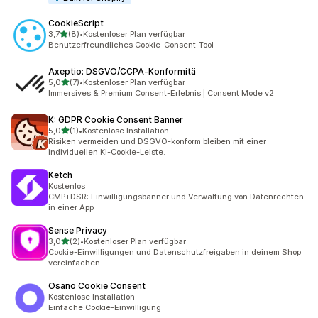
CookieScript
von 5 Sternen
3,7
(8)
•
Kostenloser Plan verfügbar
8 Rezensionen insgesamt
Benutzerfreundliches Cookie-Consent-Tool
Axeptio: DSGVO/CCPA‑Konformitä
von 5 Sternen
5,0
(7)
•
Kostenloser Plan verfügbar
7 Rezensionen insgesamt
Immersives & Premium Consent-Erlebnis | Consent Mode v2
K: GDPR Cookie Consent Banner
von 5 Sternen
5,0
(1)
•
Kostenlose Installation
1 Rezensionen insgesamt
Risiken vermeiden und DSGVO-konform bleiben mit einer
individuellen KI-Cookie-Leiste.
Ketch
Kostenlos
CMP+DSR: Einwilligungsbanner und Verwaltung von Datenrechten
in einer App
Sense Privacy
von 5 Sternen
3,0
(2)
•
Kostenloser Plan verfügbar
2 Rezensionen insgesamt
Cookie-Einwilligungen und Datenschutzfreigaben in deinem Shop
vereinfachen
Osano Cookie Consent
Kostenlose Installation
Einfache Cookie-Einwilligung