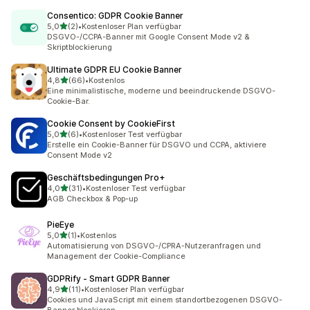
Consentico: GDPR Cookie Banner
von 5 Sternen
5,0
(2)
•
Kostenloser Plan verfügbar
2 Rezensionen insgesamt
DSGVO-/CCPA-Banner mit Google Consent Mode v2 &
Skriptblockierung
Ultimate GDPR EU Cookie Banner
von 5 Sternen
4,8
(66)
•
Kostenlos
66 Rezensionen insgesamt
Eine minimalistische, moderne und beeindruckende DSGVO-
Cookie-Bar.
Cookie Consent by CookieFirst
von 5 Sternen
5,0
(6)
•
Kostenloser Test verfügbar
6 Rezensionen insgesamt
Erstelle ein Cookie-Banner für DSGVO und CCPA, aktiviere
Consent Mode v2
Geschäftsbedingungen Pro+
von 5 Sternen
4,0
(31)
•
Kostenloser Test verfügbar
31 Rezensionen insgesamt
AGB Checkbox & Pop-up
PieEye
von 5 Sternen
5,0
(1)
•
Kostenlos
1 Rezensionen insgesamt
Automatisierung von DSGVO-/CPRA-Nutzeranfragen und
Management der Cookie-Compliance
GDPRify ‑ Smart GDPR Banner
von 5 Sternen
4,9
(11)
•
Kostenloser Plan verfügbar
11 Rezensionen insgesamt
Cookies und JavaScript mit einem standortbezogenen DSGVO-