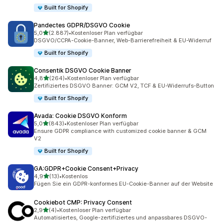
Built for Shopify
Pandectes GDPR/DSGVO Cookie
von 5 Sternen
5,0
(2.887)
•
Kostenloser Plan verfügbar
2887 Rezensionen insgesamt
DSGVO/CCPA-Cookie-Banner, Web-Barrierefreiheit & EU-Widerruf
Built for Shopify
Consentik DSGVO Cookie Banner
von 5 Sternen
4,8
(264)
•
Kostenloser Plan verfügbar
264 Rezensionen insgesamt
Zertifiziertes DSGVO Banner: GCM V2, TCF & EU-Widerrufs-Button
Built for Shopify
Avada: Cookie DSGVO Konform
von 5 Sternen
5,0
(843)
•
Kostenloser Plan verfügbar
843 Rezensionen insgesamt
Ensure GDPR compliance with customized cookie banner & GCM
V2
Built for Shopify
GA:GDPR+Cookie Consent+Privacy
von 5 Sternen
4,9
(13)
•
Kostenlos
13 Rezensionen insgesamt
Fügen Sie ein GDPR-konformes EU-Cookie-Banner auf der Website
Cookiebot CMP: Privacy Consent
von 5 Sternen
2,9
(4)
•
Kostenloser Plan verfügbar
4 Rezensionen insgesamt
Automatisiertes, Google-zertifiziertes und anpassbares DSGVO-