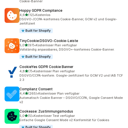
Cookie-Banner
Hoppy GDPR Compliance
von 5 Sternen
4,6
(12)
•
Kostenlos
12 Rezensionen insgesamt
DSGVO-/CCPA-konformes Cookie-Banner, GCM v2 und Google-
zertifiziert
Built for Shopify
TinyCookie:DSGVO‑Cookie‑Leiste
von 5 Sternen
5,0
(97)
•
Kostenloser Plan verfügbar
97 Rezensionen insgesamt
Vollständig anpassbares, DSGVO+-konformes Cookie-Banner.
Built for Shopify
CookieYes GDPR Cookie Banner
von 5 Sternen
4,8
(7)
•
Kostenloser Plan verfügbar
7 Rezensionen insgesamt
DSGVO/CCPA-konform. Google-zertifiziert für GCM V2 und IAB TCF
2.3
Complianz Consent
von 5 Sternen
4,4
(265)
•
Kostenloser Plan verfügbar
265 Rezensionen insgesamt
Automatisch Cookie Banner – DSGVO/CCPA, Google Consent Mode
v2
Cookease: Zustimmungsmodus
von 5 Sternen
5,0
(5)
•
Kostenloser Test verfügbar
5 Rezensionen insgesamt
Einfache Google Consent Mode v2 Konformität für Cookies
Built for Shopify