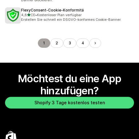
Banner blockieren.
FlexyConsent‑Cookie‑Konformitä
von 5 Sternen
4,8
(3)
•
Kostenloser Plan verfügbar
3 Rezensionen insgesamt
Erstellen Sie schnell ein DSGVO-konformes Cookie-Banner.
1
2
3
4
Möchtest du eine App
hinzufügen?
Shopify 3 Tage kostenlos testen