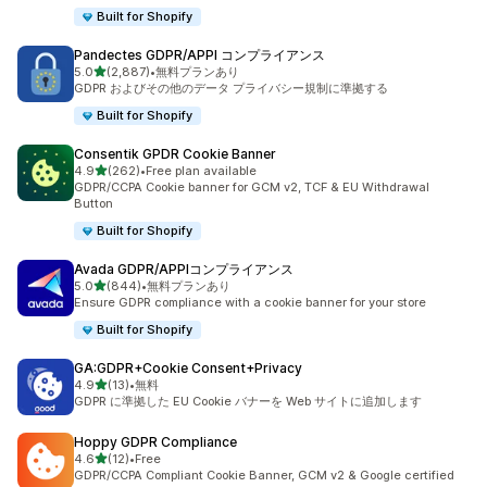
Built for Shopify
Pandectes GDPR/APPI コンプライアンス
5つ星中
5.0
(2,887)
•
無料プランあり
合計レビュー数：2887件
GDPR およびその他のデータ プライバシー規制に準拠する
Built for Shopify
Consentik GPDR Cookie Banner
5つ星中
4.9
(262)
•
Free plan available
合計レビュー数：262件
GDPR/CCPA Cookie banner for GCM v2, TCF & EU Withdrawal
Button
Built for Shopify
Avada GDPR/APPIコンプライアンス
5つ星中
5.0
(844)
•
無料プランあり
合計レビュー数：844件
Ensure GDPR compliance with a cookie banner for your store
Built for Shopify
GA:GDPR+Cookie Consent+Privacy
5つ星中
4.9
(13)
•
無料
合計レビュー数：13件
GDPR に準拠した EU Cookie バナーを Web サイトに追加します
Hoppy GDPR Compliance
5つ星中
4.6
(12)
•
Free
合計レビュー数：12件
GDPR/CCPA Compliant Cookie Banner, GCM v2 & Google certified