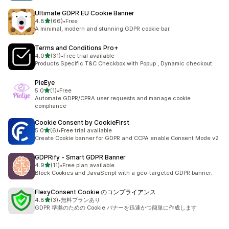
Ultimate GDPR EU Cookie Banner
5つ星中
4.8
(66)
•
Free
合計レビュー数：66件
A minimal, modern and stunning GDPR cookie bar.
Terms and Conditions Pro+
5つ星中
4.0
(31)
•
Free trial available
合計レビュー数：31件
Products Specific T&C Checkbox with Popup , Dynamic checkout
PieEye
5つ星中
5.0
(1)
•
Free
合計レビュー数：1件
Automate GDPR/CPRA user requests and manage cookie
compliance
Cookie Consent by CookieFirst
5つ星中
5.0
(6)
•
Free trial available
合計レビュー数：6件
Create Cookie banner for GDPR and CCPA enable Consent Mode v2
GDPRify ‑ Smart GDPR Banner
5つ星中
4.9
(11)
•
Free plan available
合計レビュー数：11件
Block Cookies and JavaScript with a geo-targeted GDPR banner.
FlexyConsent Cookie のコンプライアンス
5つ星中
4.8
(3)
•
無料プランあり
合計レビュー数：3件
GDPR 準拠のための Cookie バナーを迅速かつ簡単に作成します