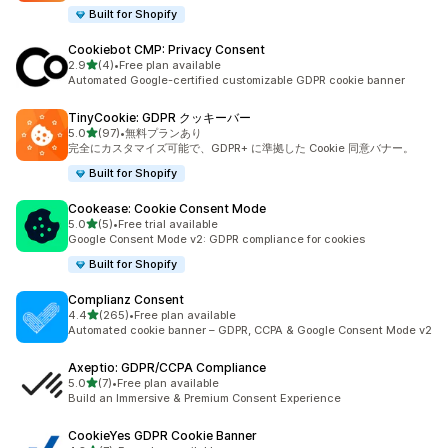
Built for Shopify
Cookiebot CMP: Privacy Consent
5つ星中
2.9
(4)
•
Free plan available
合計レビュー数：4件
Automated Google-certified customizable GDPR cookie banner
TinyCookie: GDPR クッキーバー
5つ星中
5.0
(97)
•
無料プランあり
合計レビュー数：97件
完全にカスタマイズ可能で、GDPR+ に準拠した Cookie 同意バナー。
Built for Shopify
Cookease: Cookie Consent Mode
5つ星中
5.0
(5)
•
Free trial available
合計レビュー数：5件
Google Consent Mode v2: GDPR compliance for cookies
Built for Shopify
Complianz Consent
5つ星中
4.4
(265)
•
Free plan available
合計レビュー数：265件
Automated cookie banner – GDPR, CCPA & Google Consent Mode v2
Axeptio: GDPR/CCPA Compliance
5つ星中
5.0
(7)
•
Free plan available
合計レビュー数：7件
Build an Immersive & Premium Consent Experience
CookieYes GDPR Cookie Banner