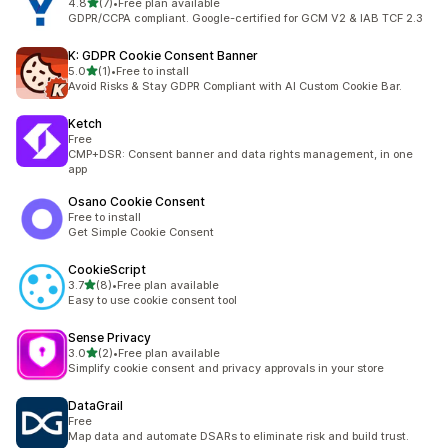
5つ星中
4.8
(7)
•
Free plan available
合計レビュー数：7件
GDPR/CCPA compliant. Google-certified for GCM V2 & IAB TCF 2.3
K: GDPR Cookie Consent Banner
5つ星中
5.0
(1)
•
Free to install
合計レビュー数：1件
Avoid Risks & Stay GDPR Compliant with AI Custom Cookie Bar.
Ketch
Free
CMP+DSR: Consent banner and data rights management, in one
app
Osano Cookie Consent
Free to install
Get Simple Cookie Consent
CookieScript
5つ星中
3.7
(8)
•
Free plan available
合計レビュー数：8件
Easy to use cookie consent tool
Sense Privacy
5つ星中
3.0
(2)
•
Free plan available
合計レビュー数：2件
Simplify cookie consent and privacy approvals in your store
DataGrail
Free
Map data and automate DSARs to eliminate risk and build trust.