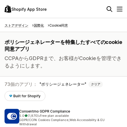
Shopify App Store
ストアデザイン
国際化
Cookie同意
ポリシージェネレーターを特集したすべてのcookie
同意アプリ
CCPAからGDPRまで、お客様がCookieを管理でき
るようにします。
73個のアプリ：
ポリシージェネレーター
クリア
Built for Shopify
Consentmo GDPR Compliance
5つ星中
5.0
(1,870)
•
Free plan available
合計レビュー数：1870件
GDPR/CCPA Cookies Compliance,Web Accessibility & EU
Withdrawal